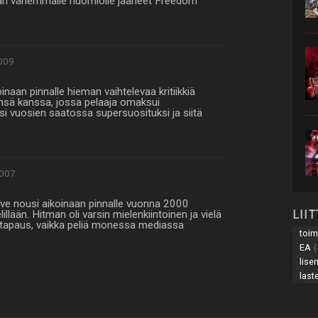
hän vähemmälle huomiolle jääneet Freedom
009
inaan pinnalle hieman vaihtelevaa kritiikkiä
sä kanssa, jossa pelaaja omaksui
si vuosien saatossa supersuosituksi ja siitä
007
tive nousi aikoinaan pinnalle vuonna 2000
LII
llään. Hitman oli varsin mielenkiintoinen ja vielä
litapaus, vaikka peliä monessa mediassa
toim
EA
(
lise
last