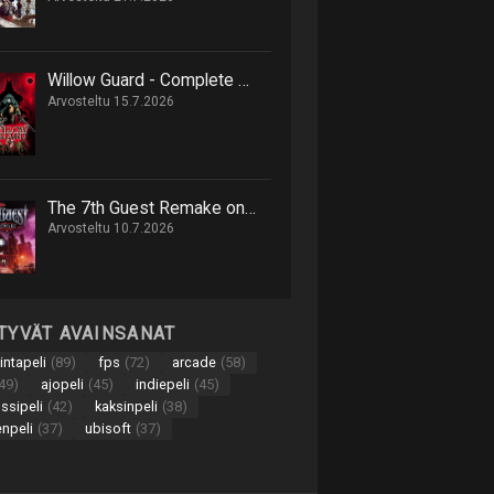
Willow Guard - Complete Edition on hack 'n' slash -retki eläinten valtakuntaan
Arvosteltu 15.7.2026
The 7th Guest Remake on onnistunut uusinta 90-luvun seikkailusta
Arvosteltu 10.7.2026
TTYVÄT AVAINSANAT
intapeli
(89)
fps
(72)
arcade
(58)
49)
ajopeli
(45)
indiepeli
(45)
nssipeli
(42)
kaksinpeli
(38)
enpeli
(37)
ubisoft
(37)