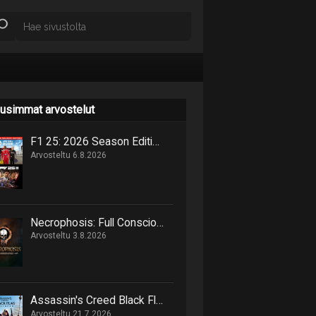
usimmat arvostelut
F1 25: 2026 Season Edition niputtaa uutta ja vanhaa samaan pakettiin
Arvosteltu 6.8.2026
Necrophosis: Full Consciousness tarjoilee lovecraftimaisen matkan painajaisnäkymiin
Arvosteltu 3.8.2026
Assassin's Creed Black Flag Resynced marssittaa epäilijät lankulta
Arvosteltu 21.7.2026