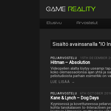
Etusivu
Arvostelut
Sisältö avainsanalla "IO In
PELIARVOSTELU
15TH DECEMBER 2
Hitman – Absolution
Videopelien alalta löytyy useampi tap
koko olemassaolonsa ajan yhtä ja sama
pelistudioista parhain esimerkki on v
LUE LISÄÄ →
PELIARVOSTELU
6TH OCTOBER 201
Kane & Lynch – Dog Days
Kyynisessä ja kovettuneessa peliarvo
kohta tanskalaisen Io-Interactiven pe