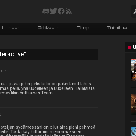
Uutiset
Artikkelit
Shop
Toimitus
U
teractive"
012
aus, jossa jokin pelistudio on pakertanut lähes
a peliä, yhä uudelleen ja uudelleen. Tällaisista
armastikin brittiläinen Team…
0
stelijan sydämessäni on ollut aina pieni pehmeä
leille. Tästä käy kiittäminen enimmäkseen