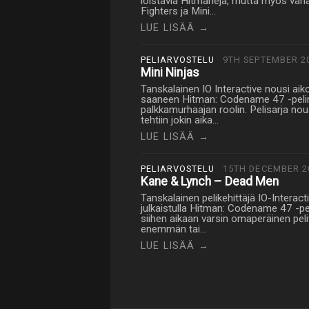
loistavia Hitmaneja, mutta myös vä
Fighters ja Mini…
LUE LISÄÄ →
PELIARVOSTELU
9TH SEPTEMBER 2
Mini Ninjas
Tanskalainen IO Interactive nousi aiko
saaneen Hitman: Codename 47 -pelin
palkkamurhaajan roolin. Pelisarja nou
tehtiin jokin aika…
LUE LISÄÄ →
PELIARVOSTELU
15TH DECEMBER 2
Kane & Lynch – Dead Men
Tanskalainen pelikehittäjä IO-Interac
julkaistulla Hitman: Codename 47 -peli
siihen aikaan varsin omaperäinen pe
enemmän tai…
LUE LISÄÄ →