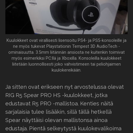
Kuulokkeet ovat virallisesti lisensoitu PS4- ja PS5-konsoleille ja
ne myös tukevat Playstationin Tempest 3D AudioTech -
ominaisuutta. 3.5mm liitännän ansiosta ne kuitenkin toimivat
myös esimerkiksi PC:llä ja Xboxilla. Konsoleilla kuulokkeet
liitetään luonnollisesti joko vahvistimeen tai peliohjaimen
kuulokereikään.
Ja sitten ovat erikseen nyt arvostelussa olevat
RIG R5 Spear PRO HS -kuulokkeet, jotka
edustavat R5 PRO -mallistoa. Kenties näitä
sarjalaisia tulee lisääkin, sillä tällä hetkellä
Spear näyttäisi olevan mallistonsa ainoa
edustaja. Pientä selkeytystä kuulokevalikoima