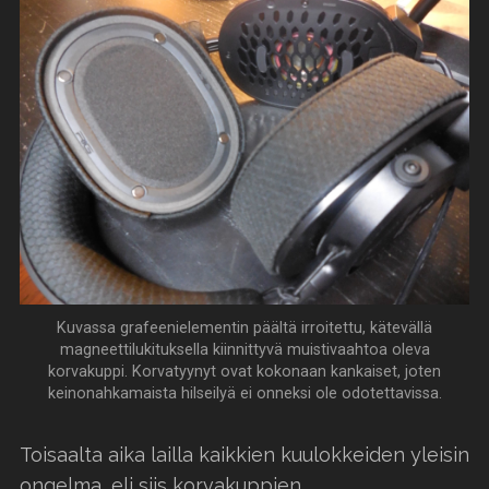
Kuvassa grafeenielementin päältä irroitettu, kätevällä
magneettilukituksella kiinnittyvä muistivaahtoa oleva
korvakuppi. Korvatyynyt ovat kokonaan kankaiset, joten
keinonahkamaista hilseilyä ei onneksi ole odotettavissa.
Toisaalta aika lailla kaikkien kuulokkeiden yleisin
ongelma, eli siis korvakuppien