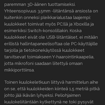
paremman 3D-äänen tuottamiseksi.
Yhteensopivuus 3.5mm -liitäntänsä ansiosta on
kuitenkin onneksi pleikkarialustaa laajempi:
kuulokkeet toimivat myös PC:llä ja Xboxilla ja
esimerkiksi Switch-konsolillakin. Koska
kuulokkeet eivät ole USB-liitäntäiset, ei mitään
erillistä hallintapaneelisoftaa ole PC-käyttäjille
tarjolla ja tietokonekäytössä kuulokkeet
tarvitsevat toimiakseen Y-haarointinkaapelia,
jotta mikrofoni saadaan liitettyä omaan
mikkiporttiinsa.
Toinen kuulokeletkuun liittyvä harmittelun aihe
on se, että kuulokkeiden kiinteä 1,5 metriä pitkä
johto jää ikävän lyhyeksi. Peliohjaimen
kuulokeliitäntään kytkettynä ne toki pysyvät