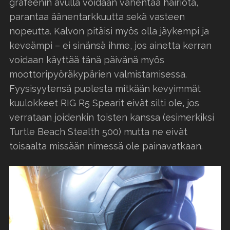
grafeenin avulla voidaan vähentää häiriötä,
parantaa äänentarkkuutta sekä vasteen
nopeutta. Kalvon pitäisi myös olla jäykempi ja
keveämpi – ei sinänsä ihme, jos ainetta kerran
voidaan käyttää tänä päivänä myös
moottoripyöräkypärien valmistamisessa.
Fyysisyytensä puolesta mitkään kevyimmät
kuulokkeet RIG R5 Spearit eivät silti ole, jos
verrataan joidenkin toisten kanssa (esimerkiksi
Turtle Beach Stealth 500) mutta ne eivät
toisaalta missään nimessä ole painavatkaan.