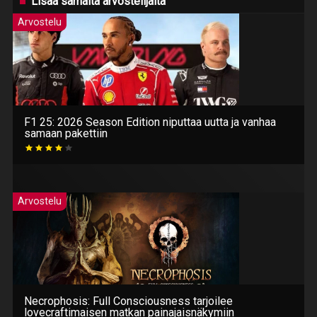
Lisää samalta arvostelijalta
Arvostelu
F1 25: 2026 Season Edition niputtaa uutta ja vanhaa
samaan pakettiin
Arvostelu
Necrophosis: Full Consciousness tarjoilee
lovecraftimaisen matkan painajaisnäkymiin