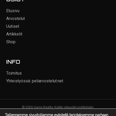
OSIOT
Etusivu
Arvostelut
Uutiset
Artikkelit
Shop
INFO
Toimitus
Yhteistyössä: peliarvostelut.net
© 2026 Game Reality. Kaikki oikeudet pidätetään.
Tallennamme sivustollamme evästeitä tarjotaksemme parhaan