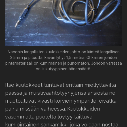
Naconin langallisten kuulokkeiden johto on kiinteä langallinen
3.5mm ja pituutta ikävän lyhyt 1,5 metriä. Ohkaisen johdon
pintamateriaali on kumimainen ja punomaton. Johdon varressa
on liukutyyppinen äänensäätö.
Itse kuulokkeet tuntuvat erittäin miellyttäviltä
päässä ja muistivaahtotyynyjensä ansiosta ne
muotoutuvat kivasti korvien ympärille, eivätkä
paina missään vaiheessa. Kuulokkeiden
vasemmalta puolelta löytyy taittuva,
kumipintainen sankamikki, joka voidaan nostaa