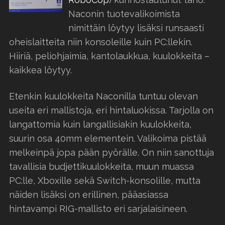
Naconin tuotevalikoimista
nimittäin löytyy lisäksi runsaasti
oheislaitteita niin konsoleille kuin PC:llekin.
Hiiriä, peliohjaimia, kantolaukkua, kuulokkeita –
kaikkea löytyy.
Etenkin kuulokkeita Naconilla tuntuu olevan
useita eri mallistoja, eri hintaluokissa. Tarjolla on
langattomia kuin langallisiakin kuulokkeita,
suurin osa 40mm elementein. Valikoima pistää
melkeinpä jopa pään pyörälle. On niin sanottuja
tavallisia budjettikuulokkeita, muun muassa
PC:lle, Xboxille sekä Switch-konsolille, mutta
näiden lisäksi on erillinen, pääasiassa
hintavampi RIG-mallisto eri sarjalaisineen.