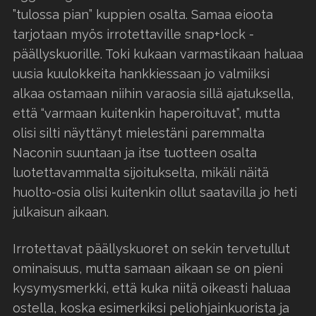
”tulossa pian” kuppien osalta. Samaa eioota
tarjotaan myös irrotettaville snap+lock -
päällyskuorille. Toki kukaan varmastikaan haluaa
uusia kuulokkeita hankkiessaan jo valmiiksi
alkaa ostamaan niihin varaosia sillä ajatuksella,
että “varmaan kuitenkin haperoituvat”, mutta
olisi silti näyttänyt mielestäni paremmalta
Naconin suuntaan ja itse tuotteen osalta
luotettavammalta sijoitukselta, mikäli näitä
huolto-osia olisi kuitenkin ollut saatavilla jo heti
julkaisun aikaan.
Irrotettavat päällyskuoret on sekin tervetullut
ominaisuus, mutta samaan aikaan se on pieni
kysymysmerkki, että kuka niitä oikeasti haluaa
ostella, koska esimerkiksi peliohjainkuorista ja