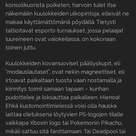
konsolikuorista poiketen, harvoin tulet itse
näkemään kuulokkeiden ulkopintoja, elleivät ne
makaa käyttämättömänä pöydällä. Tietysti
taltioitavat esports-turnaukset, jossa pelaajat
luureineen ovat valokeilassa, on kokonaan
toinen juttu.
Kuulokkeiden kovamuoviset päällyskupit, eli
”modauslautaset”, ovat nekin magneettiset, eli
irtoavat paikaltaan tuosta vaan nostamalla ja
kiinnitys toimii samaan tapaan – kunhan
pudottelee ja loksauttaa paikalleen. Hienoa!
Ehkä kustomointimielessä voisi olla hauska
laittaa oletuksena löytyvien PS-logojen tilalle
vaikkapa Xboxin logo tai Pokemonin Pikachu,
mikäli sattuu sitä fanittamaan. Tai Deadpool tai