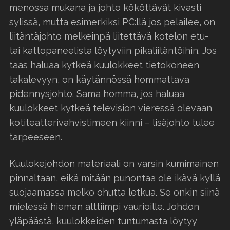
menossa mukana ja johto kököttävät kivasti
sylissä, mutta esimerkiksi PC:llä jos pelailee, on
liitäntäjohto melkeinpä liitettävä kotelon etu-
tai kattopaneelista löytyviin pikaliitäntöihin. Jos
taas haluaa kytkeä kuulokkeet tietokoneen
takalevyyn, on käytännössä hommattava
pidennysjohto. Sama homma, jos haluaa
kuulokkeet kytkeä television vieressä olevaan
kotiteatterivahvistimeen kiinni – lisäjohto tulee
tarpeeseen.
Kuulokejohdon materiaali on varsin kumimainen
pinnaltaan, eikä mitään punontaa ole ikävä kyllä
suojaamassa melko ohutta letkua. Se onkin siinä
mielessä hieman alttiimpi vaurioille. Johdon
yläpäästä, kuulokkeiden tuntumasta löytyy