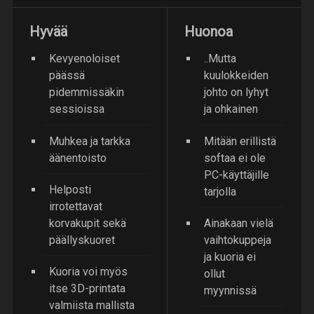
Hyvää
Huonoa
Kevyenoloiset
..Mutta
päässä
kuulokkeiden
pidemmissäkin
johto on lyhyt
sessioissa
ja ohkainen
Muhkea ja tarkka
Mitään erillistä
äänentoisto
softaa ei ole
PC-käyttäjille
Helposti
tarjolla
irrotettavat
korvakupit sekä
Ainakaan vielä
päällyskuoret
vaihtokuppeja
ja kuoria ei
Kuoria voi myös
ollut
itse 3D-printata
myynnissä
valmiista mallista