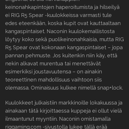
keinonahkapintojen haperoitumista ja hilseilyä
ei RIG R5 Spear -kuulokkeissa varmasti tule
edes eteenkään, koska kupit ovat kauttaaltaan
kangaspintaiset. Naconin kuulokemallistosta
löytyy koko sekä puolikeinonahkaisia, mutta RIG
R5 Spear ovat kokonaan kangaspintaiset – jopa
pannan pehmuste. Jos kuitenkin niin käy, että
nekin alkavat murentua tai menettävät
esimerkiksi joustavuutensa – on ainakin
teoreettinen mahdollisuus vaihtoon siis
olemassa. Ominaisuus kulkee nimellä snap+lock.
Kuulokkeet julkaistiin markkinoille lokakuussa ja
ainakaan tätä kirjoittaessa kuppeja ei ollut vielä
ilmaantunut myyntiin. Naconin omistamalla
riggaming.com -sivustolla lukee tällä erää