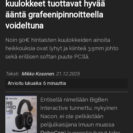
kuulokkeet tuottavat hyvää
ääntä grafeenipinnoitteella
voideltuna
Noin 90€ hintaisten kuulokkeiden ainoita
heikkouksia ovat lyhyt ja kiinteä 3.5mm johto
sekä erillisen softan puute PC:llä.
Teksti:
Mikko Kosonen
, 21.12.2025
Arvioitu lukuaika: 6 minuuttia
Entisellä nimellään BigBen
Interactive tunnettu, nykyinen
Nacon, ei ole pelkästään
pelijulkaisijana (muun muassa
RoboCop
) kunnostautunut taho.