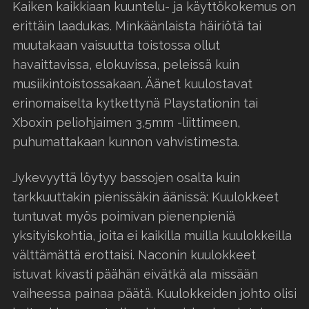
Kaiken kaikkiaan kuuntelu- ja käyttökokemus on
erittäin laadukas. Minkäänlaista häiriötä tai
muutakaan vaisuutta toistossa ollut
havaittavissa, elokuvissa, peleissä kuin
musiikintoistossakaan. Äänet kuulostavat
erinomaiselta kytkettynä Playstationin tai
Xboxin peliohjaimen 3,5mm -liittimeen,
puhumattakaan kunnon vahvistimesta.
Jykevyyttä löytyy bassojen osalta kuin
tarkkuuttakin pienissäkin äänissä: Kuulokkeet
tuntuvat myös poimivan pienenpieniä
yksityiskohtia, joita ei kaikilla muilla kuulokkeilla
välttämättä erottaisi. Naconin kuulokkeet
istuvat kivasti päähän eivätkä ala missään
vaiheessa painaa päätä. Kuulokkeiden johto olisi