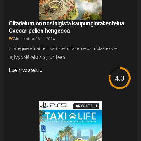
Citadelum on nostalgista kaupunginrakentelua
Caesar-pelien hengessä
PC
Simulaattori
06.11.2024
Strategiaelementein varusteltu rakentelusimulaatio vie
lajityyppiä takaisin juurilleen.
Lue arvostelu »
ARVOSTELU