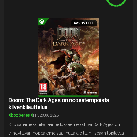
ARVOSTELU
Doom: The Dark Ages on nopeatempoista
kilvenkilauttelua
Xbox Series X
FPS
23.06.2025
Kilpisahamekaniikallaan edukseen erottuva Dark Ages on
viihdyttävän nopeatemoista, mutta ajoittain itseään toistavaa