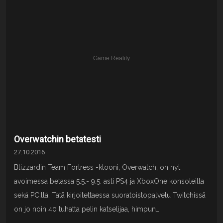
Overwatchin betatesti
27.10.2016
Blizzardin Team Fortress -klooni, Overwatch, on nyt
avoimessa betassa 5.5.- 9.5. asti PS4 ja XboxOne konsoleilla
sekä PC:llä. Tätä kirjoitettaessa suoratoistopalvelu Twitchissä
on jo noin 40 tuhatta pelin katselijaa, himpun…