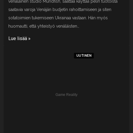
venäläinen studio Mundfish, saattaa käyttää pelin tuotoista
saatavia varoja Venäjän budjetin rahoittamiseen ja siten
sotatoimien tukemiseen Ukrainaa vastaan. Hän myös
huomautti, että yhteistyö venäläisten…
Lue lisää »
UUTINEN