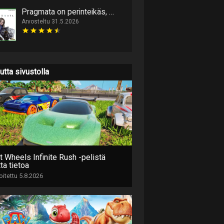
Pragmata on perinteikäs, mutta kekseliään tunnelmallinen scifitoiminta
Arvosteltu 31.5.2026
utta sivustolla
t Wheels Infinite Rush -pelistä
ta tietoa
joitettu 5.8.2026