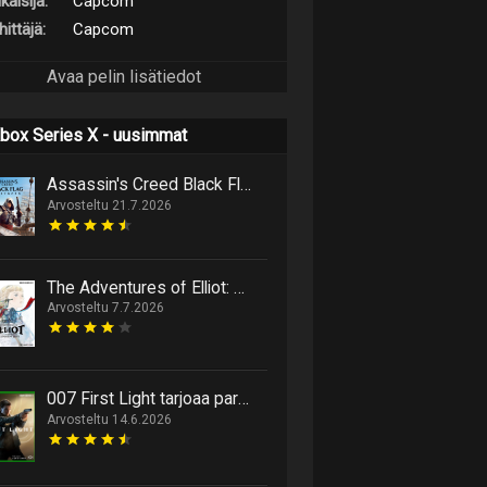
kaisija:
Capcom
ittäjä:
Capcom
Avaa pelin lisätiedot
box Series X - uusimmat
Assassin's Creed Black Flag Resynced marssittaa epäilijät lankulta
Arvosteltu 21.7.2026
The Adventures of Elliot: The Millennium Tales paketoi 90-luvun ideoita täydelliseksi hyvän mielen toimintaroolipeliksi
Arvosteltu 7.7.2026
007 First Light tarjoaa parasta Bondia sitten Casino Royalen
Arvosteltu 14.6.2026