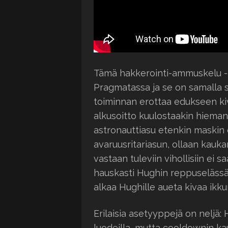
Tämä hakkerointi-ammuskelu -
Pragmatassa ja se on samalla s
toiminnan erottaa edukseen kiv
alkusoitto kuulostaakin hiema
astronauttiasu etenkin maskin 
avaruusritariasun, ollaan kaukana
vastaan tuleviin vihollisiin ei
hauskasti Hughin reppuselässä 
alkaa Hughille aueta kivaa ikku
Erilaisia asetyyppejä on neljä
luodeilla, mutta cooldownin kau