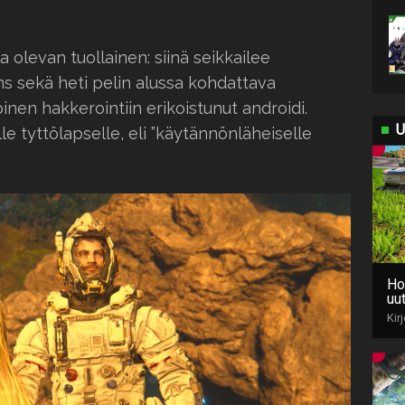
 olevan tuollainen: siinä seikkailee
ms sekä heti pelin alussa kohdattava
nen hakkerointiin erikoistunut androidi.
U
e tyttölapselle, eli ”käytännönläheiselle
Ho
uut
Kir