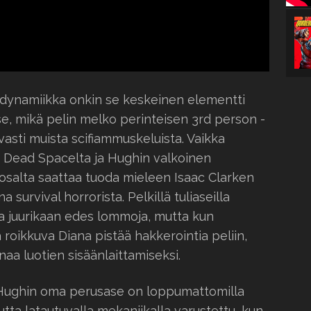
dynamiikka onkin se keskeinen elementti
e, mikä pelin melko perinteisen 3rd person -
asti muista scifiammuskeluista. Vaikka
n Dead Spacelta ja Hughin valkoinen
osalta saattaa tuoda mieleen Isaac Clarken
 survival horrorista. Pelkillä tuliaseilla
 saa juurikaan edes lommoja, mutta kun
roikkuva Diana pistää hakkerointia peliin,
naa luotien sisäänlaittamiseksi.
: Hughin oma perusase on loppumattomilla
tta latautuvalla mekaniikalla varustettu, kun