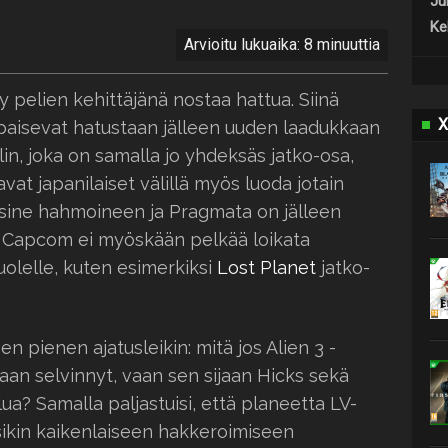
Jul
Keh
Arvioitu lukuaika: 8 minuuttia
 pelien kehittäjänä nostaa hattua. Siinä
X
mpaisevat hatustaan jälleen uuden laadukkaan
lin, joka on samalla jo yhdeksäs jatko-osa,
avat japanilaiset välillä myös luoda jotain
usine hahmoineen ja Pragmata on jälleen
. Capcom ei myöskään pelkää loikata
puolelle, kuten esimerkiksi
Lost Planet
jatko-
n pienen ajatusleikin: mitä jos Alien 3 -
kaan selvinnyt, vaan sen sijaan Hicks sekä
lua? Samalla paljastuisi, että planeetta LV-
isikin kaikenlaiseen hakkeroimiseen