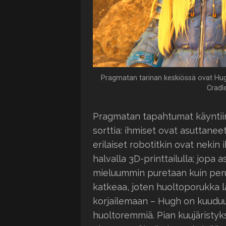
Pragmatan tarinan keskiössä ovat Hugh
Cradl
Pragmatan tapahtumat käyntiin
sorttia: ihmiset ovat asuttaneet
erilaiset robotitkin ovat nekin
halvalla 3D-printtailulla; jopa
mieluummin puretaan kuin peru
katkeaa, joten huoltoporukka
korjailemaan – Hugh on kuudu
huoltoremmiä. Pian kuujäristy