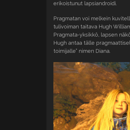
erikoistunut lapsiandroidi.
Pragmatan voi melkein kuvitella
tulivoiman taitava Hugh Willia
Pragmata-yksikkö, lapsen näköi
Hugh antaa tälle pragmaattisell
toimijalle” nimen Diana.