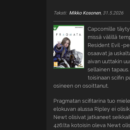
Teksti:
Mikko Kosonen
, 31.5.2026
Capcomille täytyy
missä välillä te
Resident Evil -pe
osaavat ja uskalt
aivan uuttakin u
sellainen tapaus
toisinaan scifin 
osineen on osoittanut.
Pragmatan scifitarina tuo mielee
elokuvan alussa Ripley ei olisi
Newt olisivat jatkaneet seikkai
426:lta kotoisin oleva Newt ol