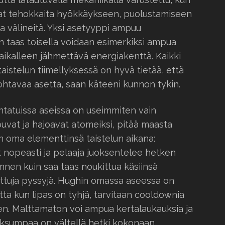
vat tehokkaita hyökkäykseen, puolustamiseen
a välineitä. Yksi asetyyppi ampuu
 taas toisella voidaan esimerkiksi ampua
paikalleen jähmettävä energiakenttä. Kaikki
taistelun tiimellyksessä on hyvä tietää, että
htavaa asetta, saan käteeni kunnon tykin.
intatuissa aseissa on useimmiten vain
uvat ja hajoavat atomeiksi, pitää maasta
on oma elementtinsä taistelun aikana:
 nopeasti ja pelaaja juoksentelee hetken
nen kuin saa taas noukittua käsiinsä
tettuja pyssyjä. Hughin omassa aseessa on
 kun lipas on tyhjä, tarvitaan cooldownia
n. Malttamaton voi ampua kertalaukauksia ja
iksumpaa on vältellä hetki kokonaan