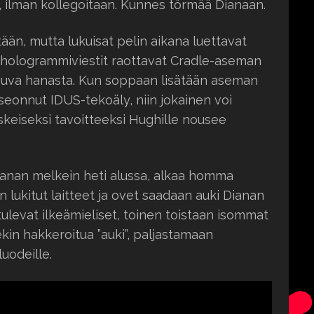
, ilman kollegoitaan. Kunnes törmää Dianaan.
ään, mutta lukuisat pelin aikana luettavat
ä-hologrammiviestit raottavat Cradle-aseman
ppuva hanasta. Kun soppaan lisätään aseman
seonnut IDUS-tekoäly, niin jokainen voi
skeiseksi tavoitteeksi Hughille nousee
anan melkein heti alussa, alkaa homma
kun lukitut laitteet ja ovet saadaan auki Dianan
 tulevat ilkeämieliset, toinen toistaan isommat
kin hakkeroitua ”auki”, paljastamaan
uodeille.