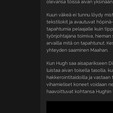
olevansa töissä aivan yksinään
Kuun väkeä ei tunnu löydy mist
tekstilokit ja avautuvat höpin
tapahtumia pelaajalle kuin ti
työnjohtajana toimiva, hieman 
arvailla mitä on tapahtunut. Ke
yhteyden saaminen Maahan.
Kun Hugh saa aisaparikseen Di
luistaa aivan toisella tasolla, 
hakkerointitaidoilla ja vastaan
vihamieliset koneet voidaan ne
haavoittuvat kohtansa Hughin l