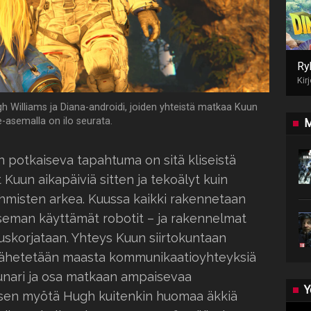
Ry
Kir
 Williams ja Diana-androidi, joiden yhteistä matkaa Kuun
e-asemalla on ilo seurata.
M
 potkaiseva tapahtuma on sitä kliseistä
 Kuun aikapäiviä sitten ja tekoälyt kuin
 ihmisten arkea. Kuussa kaikki rakennetaan
 aseman käyttämät robotit – ja rakennelmat
skorjataan. Yhteys Kuun siirtokuntaan
 lähetetään maasta kommunikaatioyhteyksiä
unari ja osa matkaan ampaisevaa
Y
ksen myötä Hugh kuitenkin huomaa äkkiä