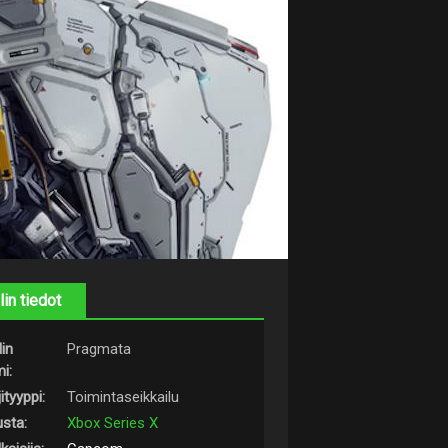
lin tiedot
lin
Pragmata
i:
ityyppi:
Toimintaseikkailu
usta:
Xbox Series X