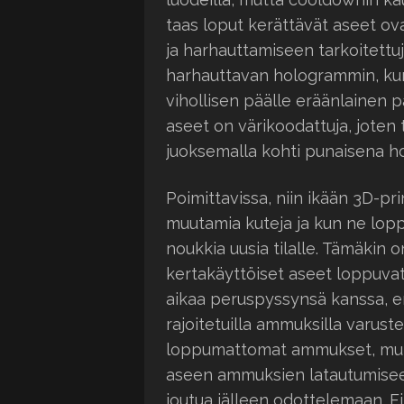
taas loput kerättävät aseet o
ja harhauttamiseen tarkoitettuj
harhauttavan hologrammin, kun
vihollisen päälle eräänlainen 
aseet on värikoodattuja, joten 
juoksemalla kohti punaisena ho
Poimittavissa, niin ikään 3D-pr
muutamia kuteja ja kun ne lopp
noukkia uusia tilalle. Tämäkin 
kertakäyttöiset aseet loppuvat
aikaa peruspyssynsä kanssa, en
rajoitetuilla ammuksilla varus
loppumattomat ammukset, mutta
aseen ammuksien latautumisee
joutua jälleen odottelemaan. F