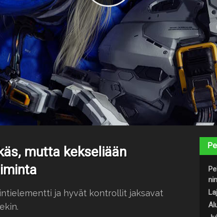
Pe
käs, mutta kekseliään
oiminta
Pe
nim
tielementti ja hyvät kontrollit jaksavat
Laj
Al
ekin.