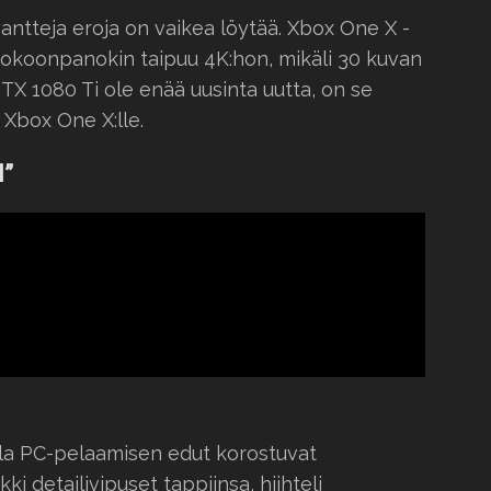
tteja eroja on vaikea löytää. Xbox One X -
ikokoonpanokin taipuu 4K:hon, mikäli 30 kuvan
GTX 1080 Ti ole enää uusinta uutta, on se
 Xbox One X:lle.
l”
olla PC-pelaamisen edut korostuvat
i detailivipuset tappiinsa, hiihteli