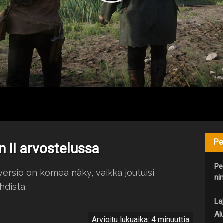
Pe
 II arvostelussa
Pe
ersio on komea näky, vaikka joutuisi
nim
hdista.
Laj
Al
Arvioitu lukuaika: 4 minuuttia