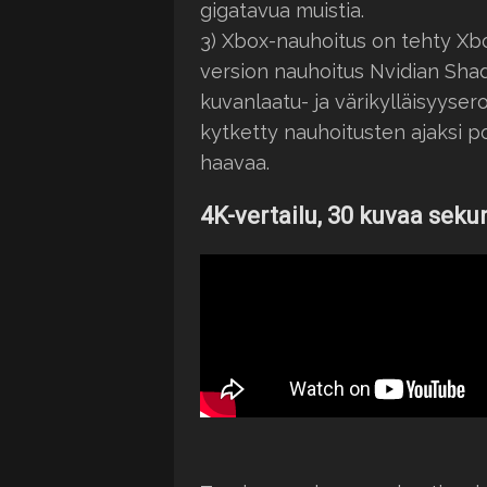
gigatavua muistia.
3) Xbox-nauhoitus on tehty Xb
version nauhoitus Nvidian Shad
kuvanlaatu- ja värikylläisyyse
kytketty nauhoitusten ajaksi poi
haavaa.
4K-vertailu, 30 kuvaa seku