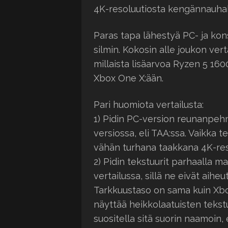
4K-resoluutiosta kengännauhabudj
Paras tapa lähestyä PC- ja kon
silmin. Kokosin alle joukon vert
millaista lisäarvoa Ryzen 5 16
Xbox One X:ään.
Pari huomiota vertailusta:
1) Pidin PC-version reunanpe
versiossa, eli TAA:ssa. Vaikka t
vähän turhana taakkana 4K-res
2) Pidin tekstuurit parhaalla ma
vertailussa, sillä ne eivät aihe
Tarkkuustaso on sama kuin Xbo
näyttää heikkolaatuisten teks
suositella sitä suorin naamoin,