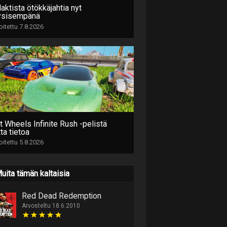
aktista ötökkäjahtia nyt
ysisempänä
joitettu 7.8.2026
t Wheels Infinite Rush -pelistä
ta tietoa
joitettu 5.8.2026
uita tämän kaltaisia
Red Dead Redemption
Arvosteltu 18.6.2010