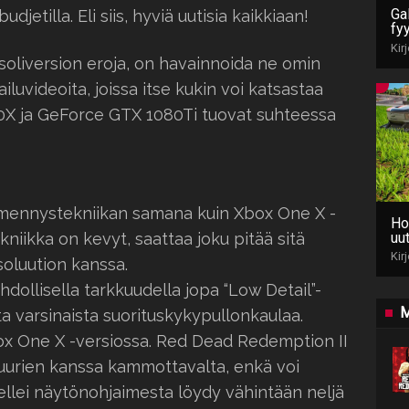
Gal
etilla. Eli siis, hyviä uutisia kaikkiaan!
fy
Kir
soliversion eroja, on havainnoida ne omin
ailuvideoita, joissa itse kukin voi katsastaa
00X ja GeForce GTX 1080Ti tuovat suhteessa
hmennystekniikan samana kuin Xbox One X -
Ho
uut
ekniikka on kevyt, saattaa joku pitää sitä
Kir
oluution kanssa.
hdollisella tarkkuudella jopa “Low Detail”-
M
uta varsinaista suorituskykypullonkaulaa.
x One X -versiossa. Red Dead Redemption II
tuurien kanssa kammottavalta, enkä voi
 ellei näytönohjaimesta löydy vähintään neljä