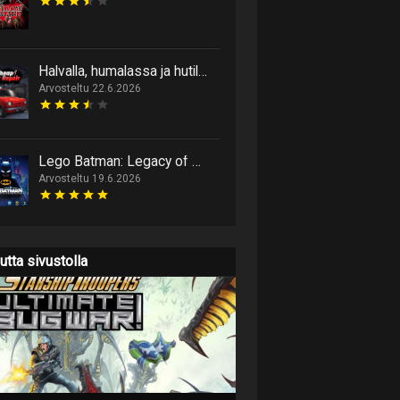
Halvalla, humalassa ja hutiloiden: Cheap Car Repair on aito kolmen H:n autonhuoltosimulaattori
Arvosteltu 22.6.2026
Lego Batman: Legacy of The Dark Knight on sydämellinen paluu Gotham Cityn palikkakaduille
Arvosteltu 19.6.2026
utta sivustolla