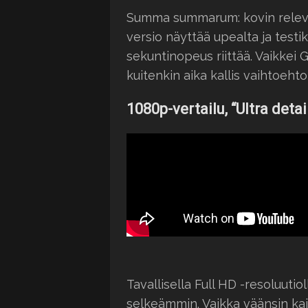
Summa summarum: kovin relevan
versio näyttää upealta ja test
sekuntinopeus riittää. Vaikkei 
kuitenkin aika kallis vaihtoehto
1080p-vertailu, “Ultra detai
Tavallisella Full HD -resoluuti
selkeämmin. Vaikka väänsin kaikk