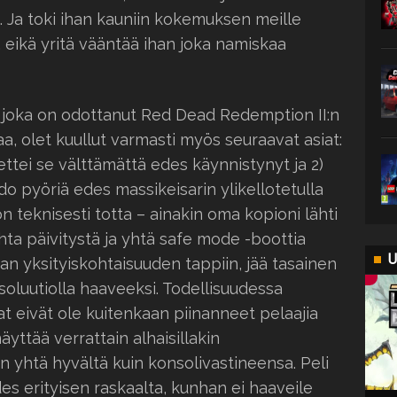
 Ja toki ihan kauniin kokemuksen meille
, eikä yritä vääntää ihan joka namiskaa
, joka on odottanut Red Dead Redemption II:n
a, olet kuullut varmasti myös seuraavat asiat:
, ettei se välttämättä edes käynnistynyt ja 2)
hdo pyöriä edes massikeisarin ylikellotetulla
on teknisesti totta – ainakin oma kopioni lähti
hta päivitystä ja yhtä safe mode -boottia
U
an yksityiskohtaisuuden tappiin, jää tasainen
oluutiolla haaveeksi. Todellisuudessa
at eivät ole kuitenkaan piinanneet pelaajia
yttää verrattain alhaisillakin
tein yhtä hyvältä kuin konsolivastineensa. Peli
edes erityisen raskaalta, kunhan ei haaveile