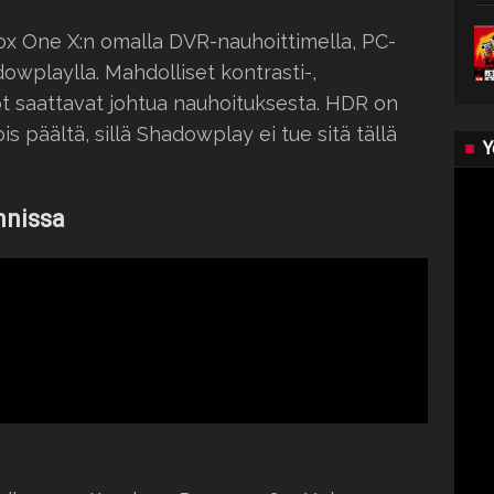
ox One X:n omalla DVR-nauhoittimella, PC-
owplaylla. Mahdolliset kontrasti-,
rot saattavat johtua nauhoituksesta. HDR on
s päältä, sillä Shadowplay ei tue sitä tällä
Y
nnissa