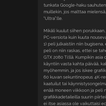
tunkata Google-haku sauhuten.
muillekin, jos malttaa mielensä
“Ultra”:lle.
Mikäli kuulut siihen porukkaan
PC-versiota kuin kuuta nouseva
1) peli julkaistiin niin bugisena
peli on niin raskas, ettei se ta
GTX 2080 Ti:llä. Kumpikin asia 
käyntiin vasta kahta päivää, ka
myöhemmin, ja jos iskee grafiik
60 kuvan sekuntinopeus 4K-res
kaatuilut tai käynnistysongelm
enää moneen viikkoon ja peli nä
grafiikkadetaileilla suurin piir
ei itse asiassa ole vaikuttaisi 