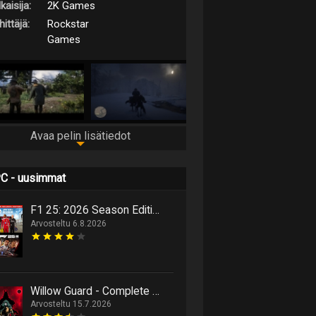
kaisija:
2K Games
ittäjä:
Rockstar
Games
Avaa pelin lisätiedot
C - uusimmat
F1 25: 2026 Season Edition niputtaa uutta ja vanhaa samaan pakettiin
Arvosteltu 6.8.2026
Willow Guard - Complete Edition on hack 'n' slash -retki eläinten valtakuntaan
Arvosteltu 15.7.2026