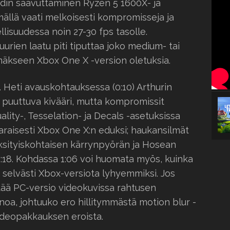
din saavuttaminen Ryzen 5 1600X- ja
ällä vaati melkoisesti kompromisseja ja
llisuudessa noin 27-30 fps tasolle.
uurien laatu piti tiputtaa joko medium- tai
mäkseen Xbox One X -version oletuksia.
. Heti avauskohtauksessa (0:10) Arthurin
 puuttuva kivääri, mutta kompromissit
lity-, Tesselation- ja Decals -asetuksissa
raisesti Xbox One X:n eduksi; haukansilmät
sityiskohtaisen kärrynpyörän ja Hosean
:18. Kohdassa 1:06 voi huomata myös, kuinka
t selvästi Xbox-versiota lyhyemmiksi. Jos
ttää PC-versio videokuvissa rahtusen
oa, johtuuko ero hillitymmästä motion blur -
videopakkauksen eroista.