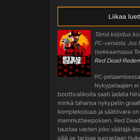
Liikaa lue
Tämä kirjoitus k
PC-versiota. Jos 
tsekkaamassa Tee
Red Dead Redemp
PC-pelaamisessa 
Nykypelaajien ei
boottivalikoita saati ladata hiir
minkä tahansa nykypelin graaf
kompleksisuus ja säätövara on 
mammuttieepoksen, Red Dead R
taustaa vasten joko säätäjä-äss
sillä se tarjoaa suorastaan hui