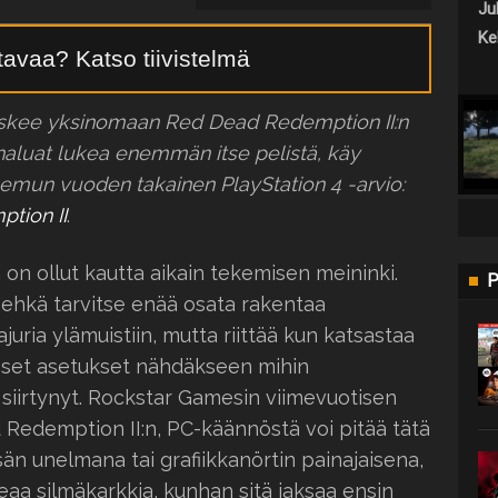
Jul
Keh
ttavaa? Katso tiivistelmä
oskee yksinomaan Red Dead Redemption II:n
haluat lukea enemmän itse pelistä, käy
mun vuoden takainen PlayStation 4 -arvio:
tion II
.
on ollut kautta aikain tekemisen meininki.
P
 ehkä tarvitse enää osata rakentaa
iajuria ylämuistiin, mutta riittää kun katsastaa
iset asetukset nähdäkseen mihin
siirtynyt. Rockstar Gamesin viimevuotisen
edemption II:n, PC-käännöstä voi pitää tätä
än unelmana tai grafiikkanörtin painajaisena,
keaa silmäkarkkia, kunhan sitä jaksaa ensin