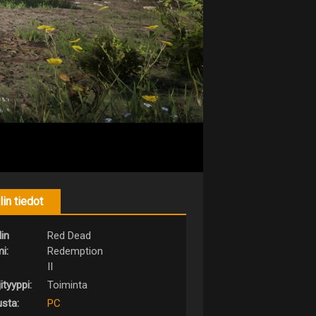
lin tiedot
lin
Red Dead
i:
Redemption
II
ityyppi:
Toiminta
usta:
PC