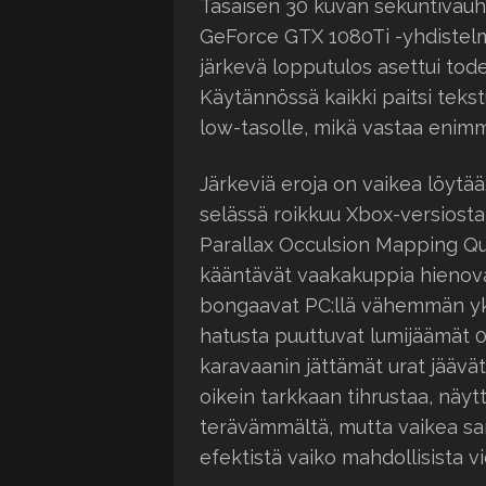
Tasaisen 30 kuvan sekuntivauh
GeForce GTX 1080Ti -yhdistelm
järkevä lopputulos asettui tode
Käytännössä kaikki paitsi tekst
low-tasolle, mikä vastaa enim
Järkeviä eroja on vaikea löytää
selässä roikkuu Xbox-versiosta
Parallax Occulsion Mapping Qua
kääntävät vaakakuppia hienova
bongaavat PC:llä vähemmän yk
hatusta puuttuvat lumijäämät 0
karavaanin jättämät urat jäävä
oikein tarkkaan tihrustaa, näy
terävämmältä, mutta vaikea san
efektistä vaiko mahdollisista 