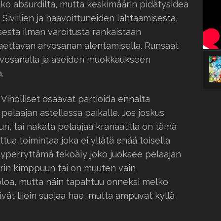
ko absurdilta, mutta keskimäärin pidätysidea
Siviilien ja haavoittuneiden lahtaamisesta,
sta ilman varoitusta rankaistaan
jaettavan arvosanan alentamisella. Runsaat
arvosanalla ja aseiden muokkaukseen
.
 Viholliset osaavat partioida ennalta
 pelaajan astellessa paikalle. Jos joskus
un, tai nakata pelaajaa kranaatilla on tämä
tua toimintaa joka ei yllätä enää toisella
:n typerryttämä tekoäly joko juoksee pelaajan
rin kimppuun tai on muuten vain
loa, mutta näin tapahtuu onneksi melko
vät liioin suojaa hae, mutta ampuvat kyllä