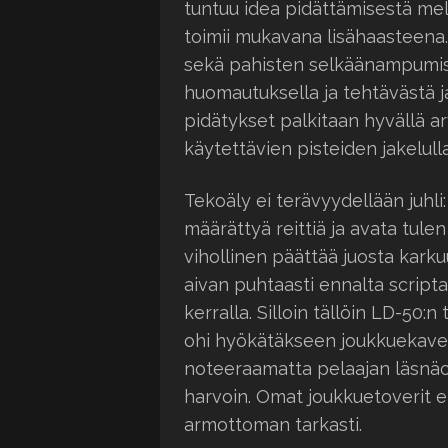
tuntuu idea pidättämisestä mel
toimii mukavana lisähaasteena. 
sekä pahisten selkäänampumise
huomautuksella ja tehtävästä 
pidätykset palkitaan hyvällä 
käytettävien pisteiden jakelulla
Tekoäly ei terävyydellään juhli:
määrättyä reittiä ja avata tulen
vihollinen päättää juosta karku
aivan puhtaasti ennalta scriptat
kerralla. Silloin tällöin LD-50
ohi hyökätäkseen joukkuekave
noteeraamatta pelaajan läsnäo
harvoin. Omat joukkuetoverit ei
armottoman tarkasti.