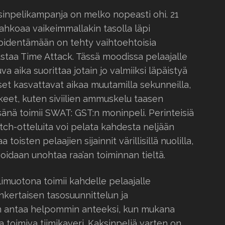
sinpelikampanja on melko nopeasti ohi. 21
tahkoaa vaikeimmallakin tasolla läpi
 pidentämään on tehty vaihtoehtoisia
ustaa Time Attack. Tässä moodissa pelaajalle
a aika suorittaa jotain jo valmiiksi läpäistyä
et kasvattavat aikaa muutamilla sekunneilla,
eet, kuten siviilien ammuskelu taasen
sänä toimii SWAT: GST:n moninpeli. Perinteisiä
ch-otteluita voi pelata kahdesta neljään
 toisten pelaajien sijainnit värillisillä nuolilla,
 voidaan unohtaa raa’an toiminnan tieltä.
muotona toimii kahdelle pelaajalle
inkertaisen tasosuunnittelun ja
 antaa helpommin anteeksi, kun mukana
ja toimiva tiimikaveri. Kaksinpeliä varten on