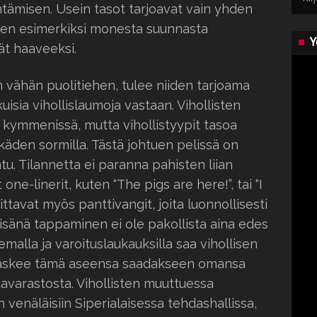
tämisen. Usein tasot tarjoavat vain yhden
oten esimerkiksi monesta suunnasta
Y
ät haaveeksi.
n vähän puolitiehen, tulee niiden tarjoama
isia vihollislaumoja vastaan. Vihollisten
kymmenissä, mutta vihollistyypit tasoa
äden sormilla. Tästä johtuen pelissä on
tu. Tilannetta ei paranna pahisten liian
ne-linerit, kuten “The pigs are here!”, tai “I
ittavat myös panttivangit, joita luonnollisesti
isänä tappaminen ei ole pakollista aina edes
emalla ja varoituslaukauksilla saa vihollisen
 laskee tämä aseensa saadakseen omansa
avarastosta. Vihollisten muuttuessa
 venäläisiin Siperialaisessa tehdashallissa,