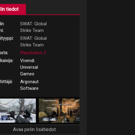
lin tiedot
lin
SWAT: Global
i:
Strike Team
ityyppi:
SWAT: Global
Strike Team
usta:
Playstation 2
kaisija:
Vivendi
Universal
Games
ittäjä:
Argonaut
Software
Avaa pelin lisätiedot