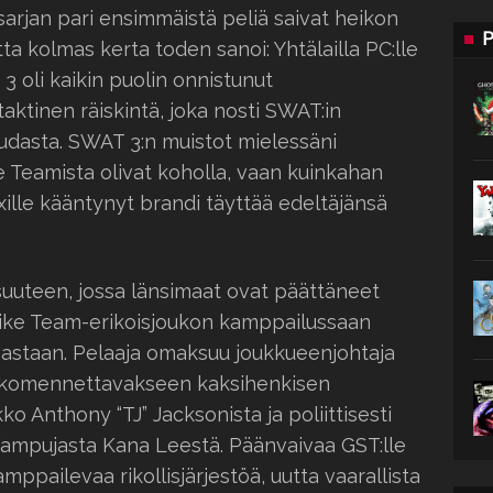
rjan pari ensimmäistä peliä saivat heikon
P
a kolmas kerta toden sanoi: Yhtälailla PC:lle
 oli kaikin puolin onnistunut
taktinen räiskintä, joka nosti SWAT:in
dasta. SWAT 3:n muistot mielessäni
 Teamista olivat koholla, vaan kuinkahan
xille kääntynyt brandi täyttää edeltäjänsä
isuuteen, jossa länsimaat ovat päättäneet
rike Team-erikoisjoukon kamppailussaan
ä vastaan. Pelaaja omaksuu joukkueenjohtaja
aa komennettavakseen kaksihenkisen
ko Anthony “TJ” Jacksonista ja poliittisesti
kk’ampujasta Kana Leestä. Päänvaivaa GST:lle
ppailevaa rikollisjärjestöä, uutta vaarallista