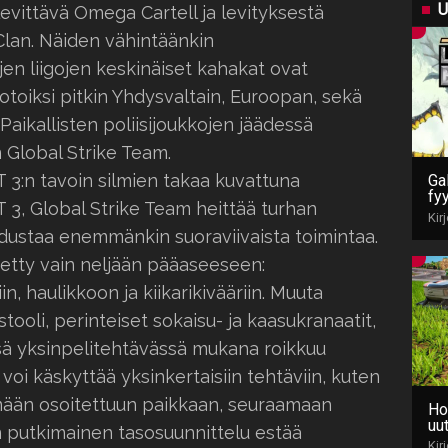
U
evittävä Omega Cartell ja levityksestä
Clan. Näiden vähintäänkin
jen liigojen keskinäiset kahakat ovat
notoiksi pitkin Yhdysvaltain, Euroopan, sekä
Paikallisten poliisijoukkojen jäädessä
 Global Strike Team.
3:n tavoin silmien takaa kuvattuna
Gal
fy
 3, Global Strike Team heittää turhan
Kir
 edustaa enemmänkin suoraviivaista toimintaa.
tetty vain neljään pääaseeseen:
n, haulikkoon ja kiikarikivääriin. Muuta
tooli, perinteiset sokaisu- ja kaasukranaatit,
ssä yksinpelitehtävässä mukana roikkuu
voi käskyttää yksinkertaisiin tehtäviin, kuten
mään osoitettuun paikkaan, seuraamaan
Ho
uut
in putkimainen tasosuunnittelu estää
Kir