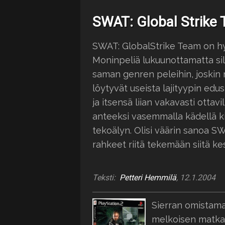
SWAT: Global Strike
SWAT: GlobalStrike Team on hyv
Moninpeliä lukuunottamatta sill
saman genren peleihin, joski
löytyvät useista lajityypin edus
ja itsensä liian vakavasti ottav
anteeksi vasemmalla kädellä ki
tekoälyn. Olisi väärin sanoa SW
rahkeet riitä tekemään siitä 
Teksti:
Petteri Hemmilä
, 12.1.2004
Sierran omistam
melkoisen matkan