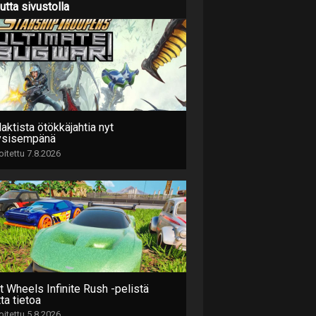
utta sivustolla
aktista ötökkäjahtia nyt
ysisempänä
joitettu 7.8.2026
t Wheels Infinite Rush -pelistä
ta tietoa
joitettu 5.8.2026