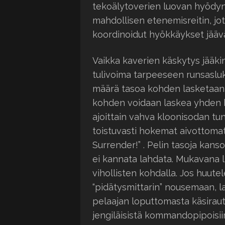
tekoälytoverien luovan hyödyn
mahdollisen etenemisreitin, j
koordinoidut hyökkäykset jääv
Vaikka kaverien käskytys jääki
tulivoima tarpeeseen runsasluku
määrä tasoa kohden lasketaan 
kohden voidaan laskea yhden k
ajoittain vahva kloonisodan tun
toistuvasti hokemat aivottomat o
Surrender!” . Pelin tasoja kanso
ei kannata lahdata. Mukavana l
vihollisten kohdalla. Jos huutel
“pidätysmittarin” nousemaan,
pelaajan loputtomasta käsiraut
jengiläisistä kommandopipoisiin