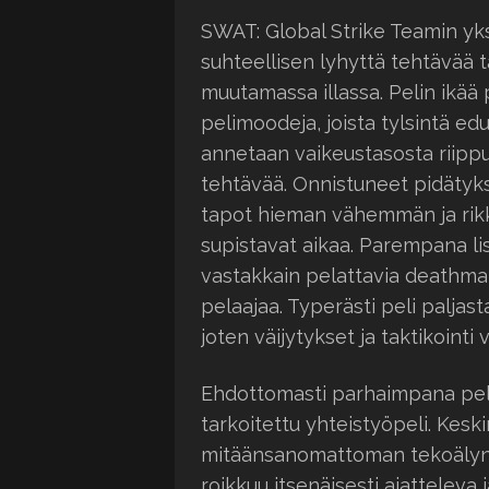
SWAT: Global Strike Teamin yk
suhteellisen lyhyttä tehtävää 
muutamassa illassa. Pelin ikää
pelimoodeja, joista tylsintä ed
annetaan vaikeustasosta riippuv
tehtävää. Onnistuneet pidätyks
tapot hieman vähemmän ja rikk
supistavat aikaa. Parempana li
vastakkain pelattavia deathmat
pelaajaa. Typerästi peli paljastaa
joten väijytykset ja taktikointi
Ehdottomasti parhaimpana peli
tarkoitettu yhteistyöpeli. Kesk
mitäänsanomattoman tekoälyn
roikkuu itsenäisesti ajatteleva 