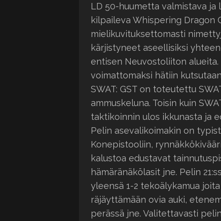
LD 50-huumetta valmistava ja l
kilpaileva Whispering Dragon 
mielikuvituksettomasti nimetty
kärjistyneet aseellisiksi yhtee
entisen Neuvostoliiton alueita. 
voimattomaksi hätiin kutsutaan
SWAT: GST on toteutettu SWAT 
ammuskeluna. Toisin kuin SWAT
taktikoinnin ulos ikkunasta ja
Pelin asevalikoimakin on typis
Konepistooliin, rynnäkkökiväärii
kalustoa edustavat tainnutuspis
hämäränäkölasit jne. Pelin 21:
yleensä 1-2 tekoälykamua joita 
räjäyttämään ovia auki, etene
perässä jne. Valitettavasti pel