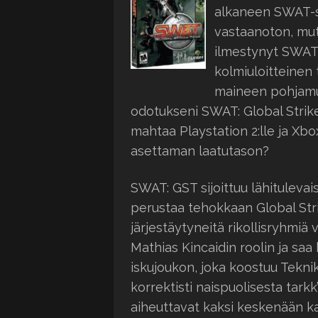
alkaneen SWAT-sa
vastaanoton, mutt
ilmestynyt SWAT 3
kolmiuloitteinen 
maineen pohjamu
odotukseni SWAT: Global Strike
mahtaa Playstation 2:lle ja Xbo
asettaman laatutason?
SWAT: GST sijoittuu lähituleva
perustaa tehokkaan Global St
järjestäytyneitä rikollisryhmi
Mathias Kincaidin roolin ja s
iskujoukon, joka koostuu Teknik
korrektisti naispuolisesta tar
aiheuttavat kaksi keskenään kam