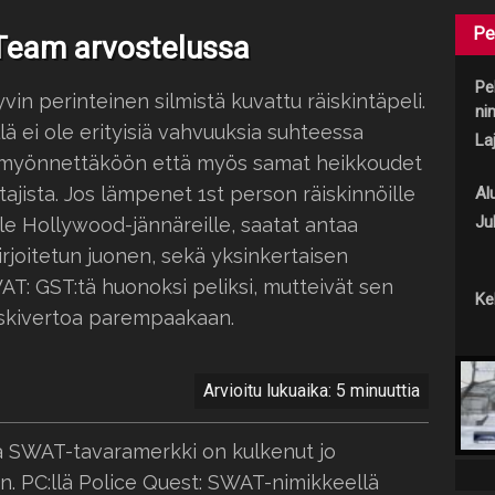
Pe
 Team arvostelussa
Pe
in perinteinen silmistä kuvattu räiskintäpeli.
nim
ä ei ole erityisiä vahvuuksia suhteessa
Laj
n myönnettäköön että myös samat heikkoudet
tajista. Jos lämpenet 1st person räiskinnöille
Al
Jul
ille Hollywood-jännäreille, saatat antaa
rjoitetun juonen, sekä yksinkertaisen
AT: GST:tä huonoksi peliksi, mutteivät sen
Keh
keskivertoa parempaakaan.
Arvioitu lukuaika: 5 minuuttia
a SWAT-tavaramerkki on kulkenut jo
. PC:llä Police Quest: SWAT-nimikkeellä