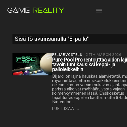
Sisältö avainsanalla "8-pallo"
PELIARVOSTELU
24TH MARCH 2026
Pure Pool Pro rentouttaa aidon laj
tavoin tuntikausiksi keppi- ja
palloleikkeihin
Biljardi on lajina hauskaa ajanvietettä, m
myönnettävä, että ensikosketukseni tä
oikean elämän varsin mukavan ajantapp
parissa alkoivat myöhään, vasta vajaan
kolmenkymmenen iässä. Ensikosketus
tapahtui videopelien kautta, mutta 8-bitt
Nintendon…
LUE LISÄÄ →