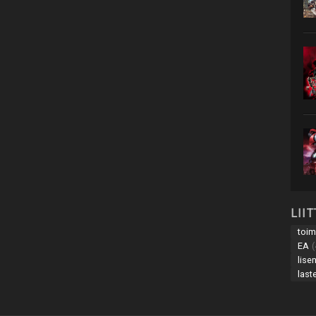
LII
toim
EA
(
lise
last