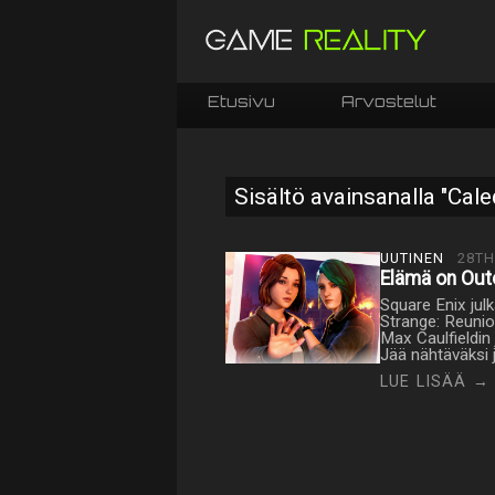
Etusivu
Arvostelut
Sisältö avainsanalla "Cale
UUTINEN
28TH
Elämä on Out
Square Enix jul
Strange: Reunion
Max Caulfieldin 
Jää nähtäväksi 
LUE LISÄÄ →