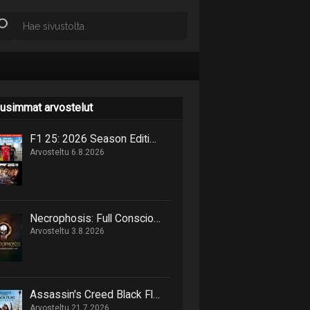
usimmat arvostelut
F1 25: 2026 Season Edition niputtaa uutta ja vanhaa samaan pakettiin
Arvosteltu 6.8.2026
Necrophosis: Full Consciousness tarjoilee lovecraftimaisen matkan painajaisnäkymiin
Arvosteltu 3.8.2026
Assassin's Creed Black Flag Resynced marssittaa epäilijät lankulta
Arvosteltu 21.7.2026