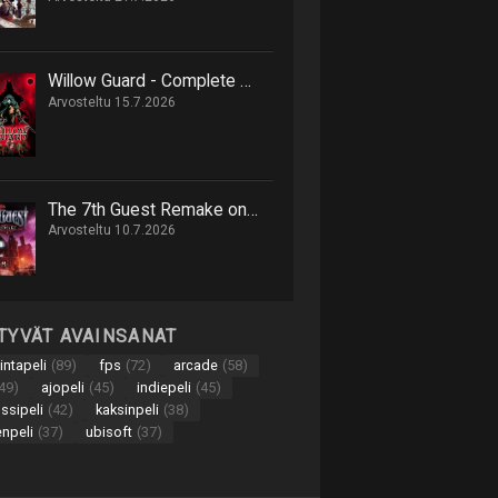
Willow Guard - Complete Edition on hack 'n' slash -retki eläinten valtakuntaan
Arvosteltu 15.7.2026
The 7th Guest Remake on onnistunut uusinta 90-luvun seikkailusta
Arvosteltu 10.7.2026
TTYVÄT AVAINSANAT
intapeli
(89)
fps
(72)
arcade
(58)
49)
ajopeli
(45)
indiepeli
(45)
nssipeli
(42)
kaksinpeli
(38)
enpeli
(37)
ubisoft
(37)