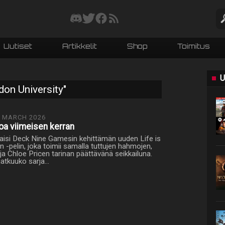
Uutiset
Artikkelit
Shop
Toimitus
U
don University"
 MARCH 2026
oa viimeisen kerran
kaisi Deck Nine Gamesin kehittämän uuden Life is
 -pelin, joka toimii samalla tuttujen hahmojen,
ja Chloe Pricen tarinan päättävänä seikkailuna.
jatkuuko sarja…