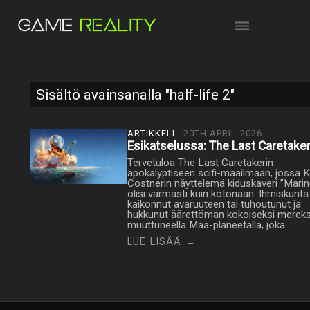
Sisältö avainsanalla "half-life 2"
ARTIKKELI
20TH APRIL 2026
Esikatselussa: The Last Caretake
Tervetuloa The Last Caretakerin
apokalyptiseen scifi-maailmaan, jossa K
Costnerin näyttelemä kiduskaveri ”Marin
olisi varmasti kuin kotonaan. Ihmiskunta
kaikonnut avaruuteen tai tuhoutunut ja
hukkunut äärettömän kokoiseksi mereks
muuttuneella Maa-planeetalla, joka…
LUE LISÄÄ →