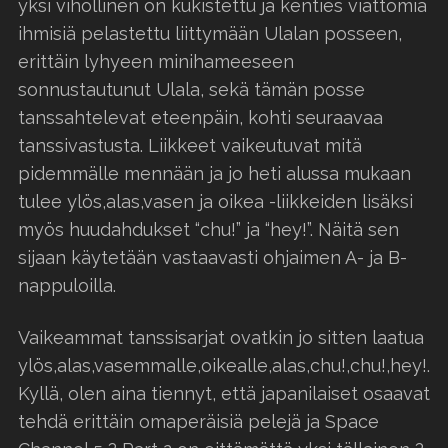
yksi vihollinen on kukistettu ja kenties viattomia
ihmisiä pelastettu liittymään Ulalan posseen,
erittäin lyhyeen minihameeseen
sonnustautunut Ulala, sekä tämän posse
tanssahtelevat eteenpäin, kohti seuraavaa
tanssivastusta. Liikkeet vaikeutuvat mitä
pidemmälle mennään ja jo heti alussa mukaan
tulee ylös,alas,vasen ja oikea -liikkeiden lisäksi
myös huudahdukset “chu!” ja “hey!”. Näitä sen
sijaan käytetään vastaavasti ohjaimen A- ja B-
nappuloilla.
Vaikeammat tanssisarjat ovatkin jo sitten laatua
ylös,alas,vasemmalle,oikealle,alas,chu!,chu!,hey!.
Kyllä, olen aina tiennyt, että japanilaiset osaavat
tehdä erittäin omaperäisiä pelejä ja Space