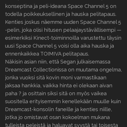
konseptina ja peli-ideana Space Channel 5 on
todella poikkeuksellinen ja hauska pelitapaus.
Kenties joskus näemme uuden Space Channel 5
-pelin, joka olisi hitusen pelaajaystävällisempi —
esimerkiksi Kinect-toiminnoilla varustettu täysin
uusi Space Channel 5 voisi olla aika hauska ja
ennenkaikkea TOIMIVA pelitapaus.
Näkisin asian niin, että Segan julkaisemassa
Dreamcast Collectionissa on muutama ongelma,
jonka vuoksi sitä kovin moni varmastikaan
jaksaa hankkia, vaikka hinta ei olekaan aivan
paha ? ja osittain siksi sitä on myös vaikea
suositella erityisemmin kenellekään muulle kuin
Dreamcast-konsolin faneille ja kenties niille,
jotka jo omistavat osan kokoelman mukana
tulleista peleistä ja haluavat syystä tai toisesta