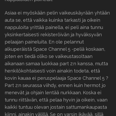
Asiaa ei myöskään pelin vaikeuskäyrään yhtään
auta se, että vaikka kuinka tarkasti ja oikein
nappuloita yrittää painella, ei peli aina tunnu
yksinkertaisesti rekisteröivän ja hyväksyvän
pelaajan paineluita. En ole pelannut
alkuperäistä Space Channel 5 -peliä koskaan,
joten en tiedä oliko se vaikeustasoltaan
aikanaan samaa luokkaa part 2:n kanssa, mutta
henkilökohtaisesti voin ainakin todeta, että
kovin kauaa ei peruspelaaja Space Channel 5 ?
Part 2:n seurassa viihdy, ennen kuin hermot jo
menevät ja ohjain lentää nurkkaan. Koska ei
tunnu riittävän, että pelaa hyvin ja oikein, vaan
kaikki tuntuu olevan jostain sattumankaupasta
kiinni, ainakin välillä. Se on varsin ikävää, sillä