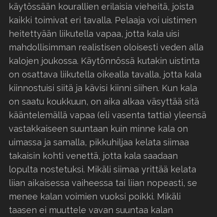
käytössään kourallien erilaisia vieheitä, joista
kaikki toimivat eri tavalla. Pelaaja voi uistimen
heitettyään liikutella vapaa, jotta kala uisi
mahdollisimman realistisen oloisesti veden alla
kalojen joukossa. Käytönnössä kutakin uistinta
on osattava liikutella oikealla tavalla, jotta kala
kiinnostuisi siitä ja kävisi kiinni siihen. Kun kala
on saatu koukkuun, on aika alkaa väsyttää sitä
kääntelemällä vapaa (eli vasenta tattia) yleensä
vastakkaiseen suuntaan kuin minne kala on
uimassa ja samalla, pikkuhiljaa kelata siimaa
takaisin kohti venettä, jotta kala saadaan
lopulta nostetuksi. Mikäli siimaa yrittää kelata
liian aikaisessa vaiheessa tai liian nopeasti, se
menee kalan voimien vuoksi poikki. Mikäli
taasen ei muuttele vavan suuntaa kalan