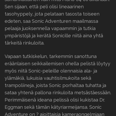
Sen sijaan, että peli olisi lineaarinen
tasohyppely, jota pelataan tasosta toiseen
edeten, saa Sonic Adventuren maailmassa
pelaaja juoksennella vapaammin ja tutkia
ympäristöjä ja kerätä Sonicille niitä aina yhtä
tärkeitä rinkuloita.
Vapaan tutkiskelun, tarkemmin sanottuna
eräänlaisen seikkailemisen ohella pelistä löytyy
myös niitä Sonic-peleille olennaisia ala- ja
ylämäkiä, lukuisia vauhtisilmukoita sekä
trampoliineja, joista Sonic porhaltaa tuhatta ja
sataa yhtenä pallona rinkuloita metsästäessään.
Perimmäisenä ideana pelissä olisi kukistaa Dr.
Eggman sekä tämän kätyriarmeijansa. Sonic
Adventure on ? ajoittaisia kameraongelmiaan