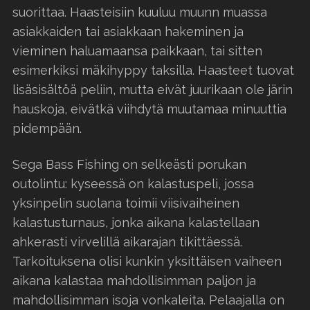
suorittaa. Haasteisiin kuuluu muunn muassa
asiakkaiden tai asiakkaan hakeminen ja
vieminen haluamaansa paikkaan, tai sitten
esimerkiksi mäkihyppy taksilla. Haasteet tuovat
lisäsisältöä peliin, mutta eivät juurikaan ole järin
hauskoja, eivätkä viihdytä muutamaa minuuttia
pidempään.
Sega Bass Fishing on selkeästi porukan
outolintu: kyseessä on kalastuspeli, jossa
yksinpelin suolana toimii viisivaiheinen
kalastusturnaus, jonka aikana kalastellaan
ahkerasti virvelillä aikarajan tikittäessä.
Tarkoituksena olisi kunkin yksittäisen vaiheen
aikana kalastaa mahdollisimman paljon ja
mahdollisimman isoja vonkaleita. Pelaajalla on