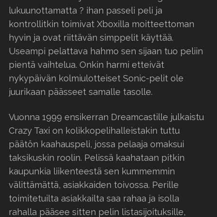
lukuunottamatta ? ihan passeli peli ja
kontrollitkin toimivat Xboxilla moitteettoman
hyvin ja ovat riittävän simppelit käyttää.
Useampi pelattava hahmo sen sijaan tuo peliin
pientä vaihtelua. Onkin harmi etteivät
nykypäivän kolmiulotteiset Sonic-pelit ole
juurikaan päässeet samalle tasolle.
Vuonna 1999 ensikerran Dreamcastille julkaistu
Crazy Taxi on kolikkopelihalleistakin tuttu
päätön kaahauspeli, jossa pelaaja omaksui
taksikuskin roolin. Pelissä kaahataan pitkin
kaupunkia liikenteestä sen kummemmin
välittämättä, asiakkaiden toivossa. Perille
toimitetuilta asiakkailta saa rahaa ja isolla
rahalla pääsee sitten pelin listasijoituksille,