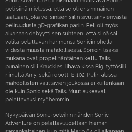
Sonic Adventure oli aikanaan mullistava Sonic-
peli siinä mielessä, että se oli ensimmäinen
laatuaan, joka vei sinisen siilin sivuttainvierivästä
peliruudusta 3D-grafiikan pariin. Peli oli myös
aikanaan debyytti sen suhteen, että siinä sai
valita pelattavan hahmonsa Sonicin ohella
viidestä muusta mahdollisesta. Sonicin lisäksi
mukana ovat propelihäntäinen kettu Tails,
punainen siili Knuckles, lihava kissa Big, tyttösiili
nimeltä Amy, sekä robotti E-102. Pelin alussa
mahdollisten valittavien joukossa ei kuitenkaan
ole kuin Sonic sekä Tails. Muut aukeavat
pelattavaksi myöhemmin.
Nykypäivän Sonic-peleihin nähden Sonic
Adventure on pelattavuudeltaan hieman
samankaltainen kuin mitä Mario 64 oli aikanaan.