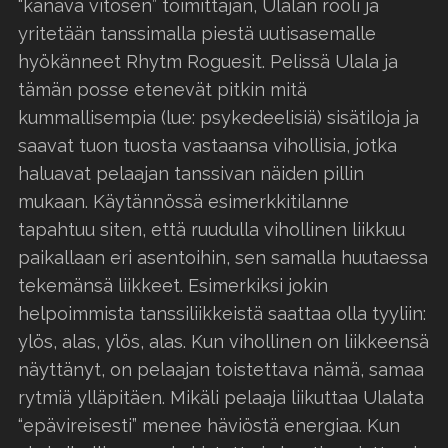
“kanava vitosen” toimittajan, Ulalan rooli ja
yritetään tanssimalla piestä uutisasemalle
hyökänneet Rhytm Roguesit. Pelissä Ulala ja
tämän posse etenevät pitkin mitä
kummallisempia (lue: psykedeelisiä) sisätiloja ja
saavat tuon tuosta vastaansa vihollisia, jotka
haluavat pelaajan tanssivan näiden pillin
mukaan. Käytännössä esimerkkitilanne
tapahtuu siten, että ruudulla vihollinen liikkuu
paikallaan eri asentoihin, sen samalla huutaessa
tekemänsä liikkeet. Esimerkiksi jokin
helpoimmista tanssiliikkeistä saattaa olla tyyliin:
ylös, alas, ylös, alas. Kun vihollinen on liikkeensä
näyttänyt, on pelaajan toistettava nämä, samaa
rytmiä ylläpitäen. Mikäli pelaaja liikuttaa Ulalata
“epävireisesti” menee häviöstä energiaa. Kun