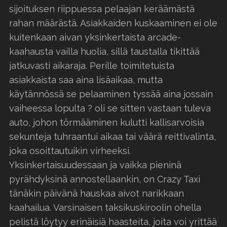
sijoituksen riippuessa pelaajan keräämästä
rahan määrästä. Asiakkaiden kuskaaminen ei ole
kuitenkaan aivan yksinkertaista arcade-
kaahausta vailla huolia, sillä taustalla tikittää
jatkuvasti aikaraja. Perille toimitetuista
asiakkaista saa aina lisäaikaa, mutta
käytännössä se pelaaminen tyssää aina jossain
vaiheessa lopulta ? oli se sitten vastaan tuleva
auto, johon törmääminen kulutti kallisarvoisia
sekunteja tuhraantui aikaa tai väärä reittivalinta,
joka osoittautuikin virheeksi.
Yksinkertaisuudessaan ja vaikka pieninä
pyrähdyksinä annostellaankin, on Crazy Taxi
tänäkin päivänä hauskaa aivot narikkaan
kaahailua. Varsinaisen taksikuskiroolin ohella
pelistä löytyy erinäisiä haasteita, joita voi yrittää