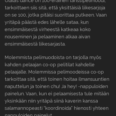
Ulala’s dance on 100-eräinen tanssipelimoodi,
tarkoittaen siis sitä, että yksittäisiä liikesarjoja
on se 100, jotka pitäisi suorittaa putkeen. Vaan
yritäpä päästä edes lähelle sataa, kun
ensimmäisestä virheestä katkeaa koko
nouseminen ja pelaaminen alkaa aivan
ensimmäisestä liikesarjasta.
Molemmista pelimuodoista on tarjolla myös
kahden pelaajan co-op pelitilat kahdelle
pelaajalle. Molemmissa pelimoodeissa co-op
tarkoittaa sitä, että toinen hoitaa ilmansuuntien
naputtelun ja toinen chu! Ja hey! -nappuloiden
painelun. Vaan, kun ei pelaamisesta tule mitään
yksinkään niin yritäpä siinä kaverin kanssa
salamannopeasti “koordinoida” hienosti yhteen
nappuloiden painelut.