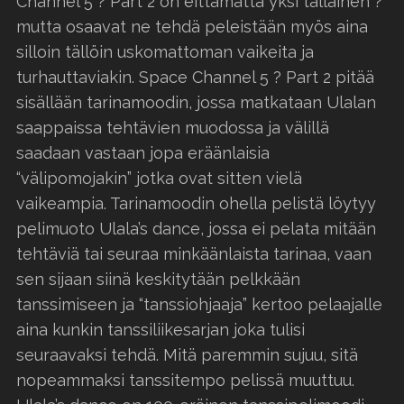
Channel 5 ? Part 2 on eittämättä yksi tällainen ?
mutta osaavat ne tehdä peleistään myös aina
silloin tällöin uskomattoman vaikeita ja
turhauttaviakin. Space Channel 5 ? Part 2 pitää
sisällään tarinamoodin, jossa matkataan Ulalan
saappaissa tehtävien muodossa ja välillä
saadaan vastaan jopa eräänlaisia
“välipomojakin” jotka ovat sitten vielä
vaikeampia. Tarinamoodin ohella pelistä löytyy
pelimuoto Ulala’s dance, jossa ei pelata mitään
tehtäviä tai seuraa minkäänlaista tarinaa, vaan
sen sijaan siinä keskitytään pelkkään
tanssimiseen ja “tanssiohjaaja” kertoo pelaajalle
aina kunkin tanssiliikesarjan joka tulisi
seuraavaksi tehdä. Mitä paremmin sujuu, sitä
nopeammaksi tanssitempo pelissä muuttuu.