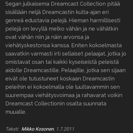
Segan julkaisema Dreamcast Collection pitää
sisällään neljä Dreamcastin kulta-ajan eri
genreä edustavia pelejä. Hieman harmillisesti
pelejä on levyllä melko vähän ja ne vähätkin
ovat vähän niin ja näin arvonsa ja
viehätyskestonsa kanssa. Eniten kokoelmasta
saavatkin varmasti irti sellaiset pelaajat, jotka jo
omistavat osan tai kaikki kyseiseistä peleistä
aidolle Dreamcastille. Pelaajille, jotka sen sijaan
eivät ole tutustuneet koskaan Dreamcastin
peleihin ei kokoelmalla ole luultavammin sen
suurempaa viehätysvoimaa ja rahavarat voikin
Dreamcast Collectionin osalta suunnata
muualle.
Teksti:
Mikko Kosonen
, 1.7.2011