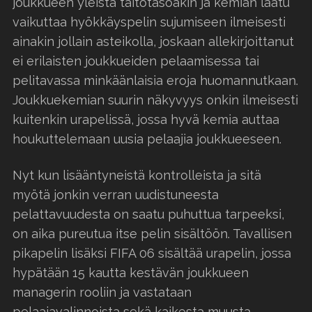
joukkueen yleistä taitotasoakin ja kemian laatu
vaikuttaa hyökkäyspelin sujumiseen ilmeisesti
ainakin jollain asteikolla, joskaan allekirjoittanut
ei erilaisten joukkueiden pelaamisessa tai
pelitavassa minkäänlaisia eroja huomannutkaan.
Joukkuekemian suurin näkyvyys onkin ilmeisesti
kuitenkin urapelissä, jossa hyvä kemia auttaa
houkuttelemaan uusia pelaajia joukkueeseen.
Nyt kun lisääntyneistä kontrolleista ja sitä
myötä jonkin verran uudistuneesta
pelattavuudesta on saatu puhuttua tarpeeksi,
on aika pureutua itse pelin sisältöön. Tavallisen
pikapelin lisäksi FIFA 06 sisältää urapelin, jossa
hypätään 15 kautta kestävän joukkueen
managerin rooliin ja vastataan
pelaajavalinnoista sekä kaikesta muusta