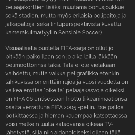
pelaajakorttien lisäksi muutama bonusjoukkue
sekä stadion, mutta myös erilaisia pelipaitoja ja
jalkapalloja, sekä lintuperspektiivistä kuvattu
kamerakulma(tyyliin Sensible Soccer).
Visuaalisella puolella FIFA-sarja on ollut jo
pitkään paikoillaan sen jo aika lailla iäkkään
pelimoottorinsa takia. Tätä ei ole vieläkään
vaihdettu, mutta vaikka peligrafiikka etenkin
lähikuvissa on erittäin rujoa ja vuosi vuodelta on
vaikea erottaa “oikeita” pelaajakasvoja oikeiksi,
on FIFA 06 entisestään hiottu liikeanimaationsa
osalta verrattuna FIFA 2005 -peliin. Itse palloa
potkittaessa ja hieman kauempaa katsottaessa
voisi melkein luulla katsovansa oikeaa TV-
lähetystä, sillä niin aidonoloiseksi ollaan tällä