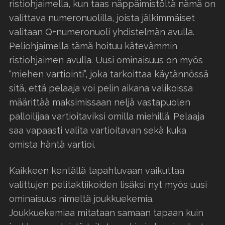
ristiohjaimella, kun taas näppäimistöltä nämä on
valittava numeronuolilla, joista jälkimmäiset
valitaan Q+numeronuoli yhdistelmän avulla.
Peliohjaimella tämä hoituu kätevämmin
ristiohjaimen avulla. Uusi ominaisuus on myös
“miehen vartiointi”, joka tarkoittaa käytännössä
sitä, että pelaaja voi pelin aikana valikoissa
määrittää maksimissaan neljä vastapuolen
palloilijaa vartioitaviksi omilla miehillä. Pelaaja
saa vapaasti valita vartioitavan sekä kuka
omista häntä vartioi.
Kaikkeen kentällä tapahtuvaan vaikuttaa
valittujen pelitaktiikoiden lisäksi nyt myös uusi
ominaisuus nimeltä joukkuekemia.
Joukkuekemiaa mitataan samaan tapaan kuin