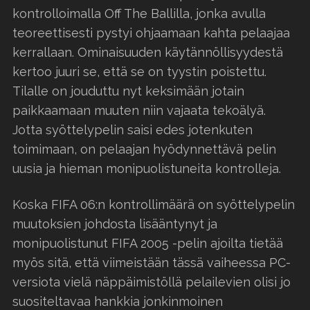
kontrolloimalla Off The Ballilla, jonka avulla
teoreettisesti pystyi ohjaamaan kahta pelaajaa
kerrallaan. Ominaisuuden käytännöllisyydestä
kertoo juuri se, että se on tyystin poistettu.
Tilalle on jouduttu nyt keksimään jotain
paikkaamaan muuten niin vajaata tekoälyä.
Jotta syöttelypelin saisi edes jotenkuten
toimimaan, on pelaajan hyödynnettävä pelin
uusia ja hieman monipuolistuneita kontrolleja.
Koska FIFA 06:n kontrollimäärä on syöttelypelin
muutoksien johdosta lisääntynyt ja
monipuolistunut FIFA 2005 -pelin ajoilta tietää
myös sitä, että viimeistään tässä vaiheessa PC-
versiota vielä näppäimistöllä pelailevien olisi jo
suositeltavaa hankkia jonkinmoinen