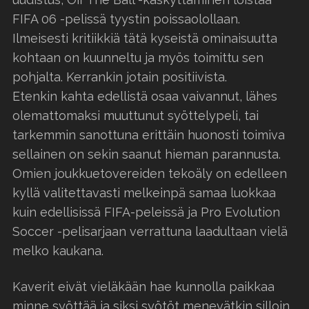
FIFA 06 -pelissä tyystin poissaolollaan.
Ilmeisesti kritiikkiä tätä kyseistä ominaisuutta
kohtaan on kuunneltu ja myös toimittu sen
pohjalta. Kerrankin jotain positiivista.
Etenkin kahta edellistä osaa vaivannut, lähes
olemattomaksi muuttunut syöttelypeli, tai
tarkemmin sanottuna erittäin huonosti toimiva
sellainen on sekin saanut hieman parannusta.
Omien joukkuetovereiden tekoäly on edelleen
kyllä valitettavasti melkeinpä samaa luokkaa
kuin edellisissä FIFA-peleissä ja Pro Evolution
Soccer -pelisarjaan verrattuna laadultaan vielä
melko kaukana.
Kaverit eivät vieläkään hae kunnolla paikkaa
minne syöttää ja siksi syötöt menevätkin silloin