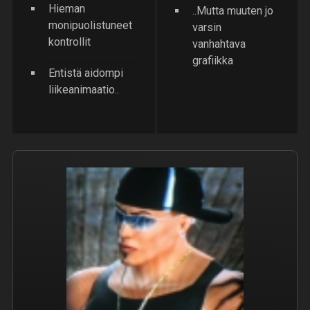
Hieman
..Mutta muuten jo
monipuolistuneet
varsin
kontrollit
vanhahtava
grafiikka
Entistä aidompi
liikeanimaatio..