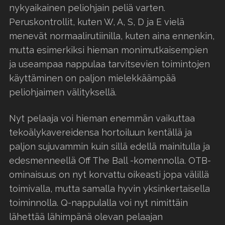
nykyaikainen peliohjain peliä varten.
Peruskontrollit, kuten W, A, S, D ja E vielä
menevät normaalirutiinilla, kuten aina ennenkin,
mutta esimerkiksi hieman monimutkaisempien
ja useampaa nappulaa tarvitsevien toimintojen
käyttäminen on paljon mielekkäämpää
peliohjaimen välityksellä.
Nyt pelaaja voi hieman enemmän vaikuttaa
tekoälykavereidensa hortoiluun kentällä ja
paljon sujuvammin kuin sillä edellä mainitulla ja
edesmenneellä Off The Ball -komennolla. OTB-
ominaisuus on nyt korvattu oikeasti jopa välillä
toimivalla, mutta samalla hyvin yksinkertaisella
toiminnolla. Q-nappulalla voi nyt nimittäin
lähettää lähimpänä olevan pelaajan