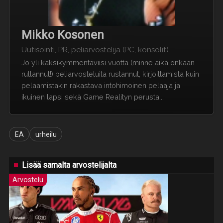
Mikko Kosonen
Uutisointi, PR, peliarvostelija (PC, konsolit)
Jo yli kaksikymmentäviisi vuotta (minne aika onkaan
rullannut!) peliarvosteluita rustannut, kirjoittamista kuin
pelaamistakin rakastava intohimoinen pelaaja ja
ikuinen lapsi sekä Game Realityn perusta...
EA
urheilu
Lisää samalta arvostelijalta
Arvostelu