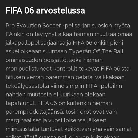
FIFA 06 arvostelussa
Pro Evolution Soccer -pelisarjan suosion myötä
EA:nkin on täytynyt alkaa hieman muuttaa omaa
jalkapallopelisarjaansa ja FIFA 06 onkin pieni
askel oikeaan suuntaan. Typerän Off The Ball
ominaisuuden poisjättö, sekä hieman
monipuolistuneet kontrollit tekevät FIFA 06:sta
hitusen verran paremman pelata, vaikkakaan
tekoälyosastolla viimeisimpiin FIFA -peleihin
nähden muutosta ei juurikaan olekaan
tapahtunut. FIFA 06 on kuitenkin hieman
parempi edeltäjäänsä, tosin erot ovat vain
marginaaliset ja vuosi toisensa jälkeen
miinuslistalla tuntuvat keikkuvan yhä vain samat
seikat. Tästä syystä peli ei aivan kuitenkaan