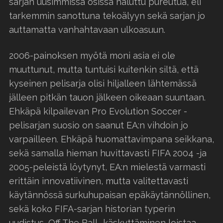
sarjan uusimmissa osissa haluttu pureutua, eli
tarkemmin sanottuna tekoälyyn sekä sarjan jo
auttamatta vanhahtavaan ulkoasuun.
2006-painoksen myötä moni asia ei ole
muuttunut, mutta tuntuisi kuitenkin siltä, että
kyseinen pelisarja olisi hiljalleen lähtemässä
jälleen pitkän tauon jälkeen oikeaan suuntaan.
Ehkäpä kilpailevan Pro Evolution Soccer -
pelisarjan suosio on saanut EA:n vihdoin jo
varpailleen. Ehkäpä huomattavimpana seikkana,
sekä samalla hieman huvittavasti FIFA 2004 -ja
2005-peleistä löytynyt, EA:n mielestä varmasti
erittäin innovatiivinen, mutta valitettavasti
käytännössä surkuhupaisan epäkäytännöllinen,
sekä koko FIFA-sarjan historian typerin
uudistus, Off The Ball -käskyttäminen loistaa