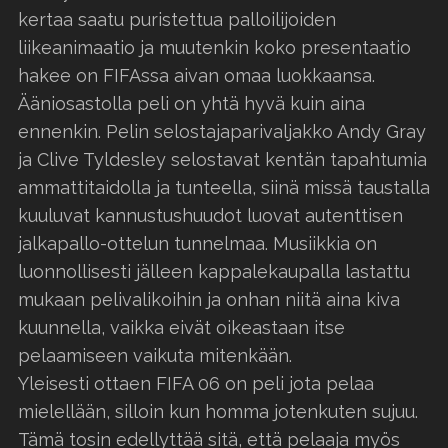
kertaa saatu puristettua palloilijoiden
liikeanimaatio ja muutenkin koko presentaatio
hakee on FIFAssa aivan omaa luokkaansa.
Ääniosastolla peli on yhtä hyvä kuin aina
ennenkin. Pelin selostajaparivaljakko Andy Gray
ja Clive Tyldesley selostavat kentän tapahtumia
ammattitaidolla ja tunteella, siinä missä taustalla
kuuluvat kannustushuudot luovat autenttisen
jalkapallo-ottelun tunnelmaa. Musiikkia on
luonnollisesti jälleen kappalekaupalla lastattu
mukaan pelivalikoihin ja onhan niitä aina kiva
kuunnella, vaikka eivät oikeastaan itse
pelaamiseen vaikuta mitenkään.
Yleisesti ottaen FIFA 06 on peli jota pelaa
mielellään, silloin kun homma jotenkuten sujuu.
Tämä tosin edellyttää sitä, että pelaaja myös