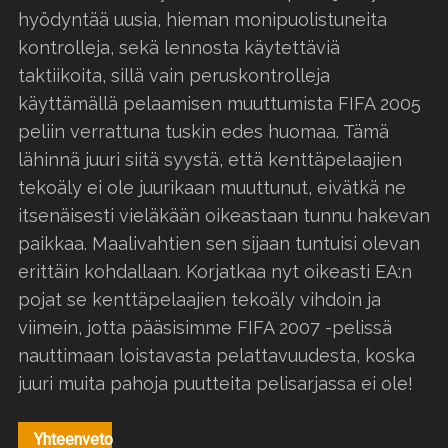
hyödyntää uusia, hieman monipuolistuneita
kontrolleja, sekä lennosta käytettäviä
taktiikoita, sillä vain peruskontrolleja
käyttämällä pelaamisen muuttumista FIFA 2005
peliin verrattuna tuskin edes huomaa. Tämä
lähinnä juuri siitä syystä, että kenttäpelaajien
tekoäly ei ole juurikaan muuttunut, eivätkä ne
itsenäisesti vieläkään oikeastaan tunnu hakevan
paikkaa. Maalivahtien sen sijaan tuntuisi olevan
erittäin kohdallaan. Korjatkaa nyt oikeasti EA:n
pojat se kenttäpelaajien tekoäly vihdoin ja
viimein, jotta pääsisimme FIFA 2007 -pelissä
nauttimaan loistavasta pelattavuudesta, koska
juuri muita pahoja puutteita pelisarjassa ei ole!
Yhteenveto