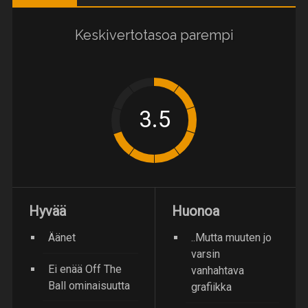
Keskivertotasoa parempi
Hyvää
Huonoa
Äänet
..Mutta muuten jo
varsin
Ei enää Off The
vanhahtava
Ball ominaisuutta
grafiikka