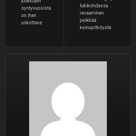
joukkojen
tukikohdassa
syntyvuosista
ravaaminen
on ihan
pelkkää
uskottava
keinopitkitystä