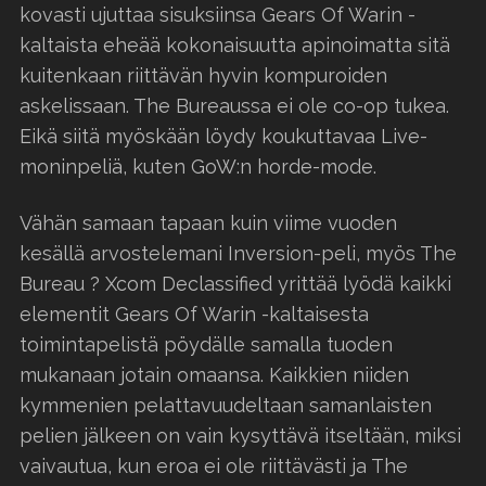
kovasti ujuttaa sisuksiinsa Gears Of Warin -
kaltaista eheää kokonaisuutta apinoimatta sitä
kuitenkaan riittävän hyvin kompuroiden
askelissaan. The Bureaussa ei ole co-op tukea.
Eikä siitä myöskään löydy koukuttavaa Live-
moninpeliä, kuten GoW:n horde-mode.
Vähän samaan tapaan kuin viime vuoden
kesällä arvostelemani Inversion-peli, myös The
Bureau ? Xcom Declassified yrittää lyödä kaikki
elementit Gears Of Warin -kaltaisesta
toimintapelistä pöydälle samalla tuoden
mukanaan jotain omaansa. Kaikkien niiden
kymmenien pelattavuudeltaan samanlaisten
pelien jälkeen on vain kysyttävä itseltään, miksi
vaivautua, kun eroa ei ole riittävästi ja The