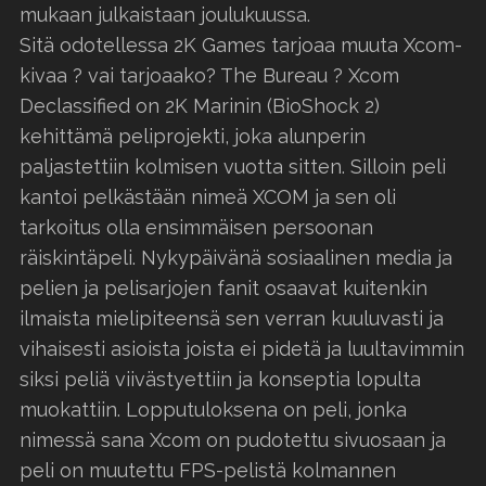
mukaan julkaistaan joulukuussa.
Sitä odotellessa 2K Games tarjoaa muuta Xcom-
kivaa ? vai tarjoaako? The Bureau ? Xcom
Declassified on 2K Marinin (BioShock 2)
kehittämä peliprojekti, joka alunperin
paljastettiin kolmisen vuotta sitten. Silloin peli
kantoi pelkästään nimeä XCOM ja sen oli
tarkoitus olla ensimmäisen persoonan
räiskintäpeli. Nykypäivänä sosiaalinen media ja
pelien ja pelisarjojen fanit osaavat kuitenkin
ilmaista mielipiteensä sen verran kuuluvasti ja
vihaisesti asioista joista ei pidetä ja luultavimmin
siksi peliä viivästyettiin ja konseptia lopulta
muokattiin. Lopputuloksena on peli, jonka
nimessä sana Xcom on pudotettu sivuosaan ja
peli on muutettu FPS-pelistä kolmannen