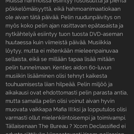
Muissa hahmoissa esiintyy rosoisuutta ja pientä
pökkelömäisyyttä, eikä hahmoanimaatiokaan
ole aivan tätä päivää. Pelin ruudunpäivitys on
myös koko pelin ajan rasittavan epätasaista ja
nytkähtelyä esiintyy tuon tuosta DVD-aseman
huutaessa kuin viimeistä päivää. Musiikkia
löytyy, mutta ei mitenkään mieleenpainuvaa
sellaista, eikä se millään tapaa lisää mitään
pelin tunnelmaan. Kenties aidon 60-luvun
musiikin lisääminen olisi tehnyt kaikesta
touhuamisesta liian hilpeää. Pelin miljöö ja
aikakausi ovat ehdottomasti pelin parasta antia,
mutta samalla pelin olisi voinut aivan hyvin
muovata vaikkapa Mafia III:ksi ja lopputulos olisi
varmasti ollut mielenkiintoisempi ja toimivampi.
Tällaisenaan The Bureau ? Xcom Declassified ei