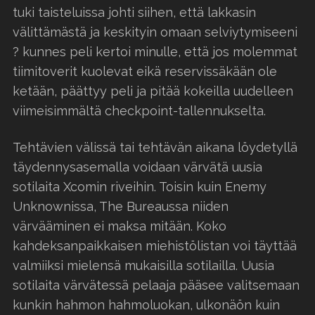
tuki taisteluissa johti siihen, että lakkasin
välittämästä ja keskityin omaan selviytymiseeni
? kunnes peli kertoi minulle, että jos molemmat
tiimitoverit kuolevat eikä reservissäkään ole
ketään, päättyy peli ja pitää kokeilla uudelleen
viimeisimmältä checkpoint-tallennukselta.
Tehtävien välissä tai tehtävän aikana löydetyllä
täydennysasemalla voidaan värvätä uusia
sotilaita Xcomin riveihin. Toisin kuin Enemy
Unknownissa, The Bureaussa niiden
värvääminen ei maksa mitään. Koko
kahdeksanpaikkaisen miehistölistan voi täyttää
valmiiksi mielensä mukaisilla sotilailla. Uusia
sotilaita värvätessä pelaaja pääsee valitsemaan
kunkin hahmon hahmoluokan, ulkonäön kuin