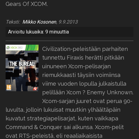
Gears Of XCOM.
Teksti:
Mikko Kosonen
, 9.9.2013
Arvioitu lukuaika: 9 minuuttia
Civilization-peleistään parhaiten
tunnettu Firaxis herätti pitkään
uinuneen Xcom-pelisarjan
riemukkaasti täysiin voimiinsa
viime vuoden lopulla julkaistulla
pelillään Xcom ? Enemy Unknown.
Xcom-sarjan juuret ovat perua 90-
luvulta, jolloin lukuisat muutkin ylhäältäpäin
kuvatut strategiapelisarjat, kuten vaikkapa
Command & Conquer sai alkunsa. Xcom-pelit
ovat RTS-peleistä, eli reaaliaikaisista