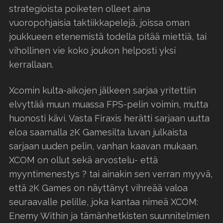
strategioista poiketen olleet aina
vuoropohjaisia taktiikkapelejä, joissa oman
joukkueen etenemistä todella pitää miettiä, tai
vihollinen vie koko joukon helposti yksi
kerrallaan.
Xcomin kulta-aikojen jälkeen sarjaa yritettiin
elvyttää muun muassa FPS-pelin voimin, mutta
huonosti kävi. Vasta Firaxis herätti sarjaan uutta
eloa saamalla 2K Gamesilta luvan julkaista
sarjaan uuden pelin, vanhan kaavan mukaan.
XCOM on ollut sekä arvostelu- että
myyntimenestys ? tai ainakin sen verran myyvä,
että 2K Games on näyttänyt vihreää valoa
seuraavalle pelille, joka kantaa nimeä XCOM:
Enemy Within ja tämänhetkisten suunnitelmien