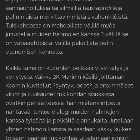
ääninauhoituksia tai silmäillä taustaprofiileja
pelin muista merkittävimmistä sivuhenkilöistä.
Tukikohdassa on mahdollista välillä myös
jutustella muiden hahmojen kanssa ? välillä se
on vapaaehtoista, välillä pakollista pelin
etenemisen kannalta.
Kaikki tämä on kuitenkin pelkkää viivyttelyä ja
venytystä. Vaikka 2K Marinin käsikirjoittaman
Xcomin kuvitellut ?syntyvuodet? ja ensimmäiset
viikot ja kuukaudet tukikohdan sisuksissa
ovatkin periaatteessa ihan mielenkiintoista
nähtävää, tuntuu dialogi muiden hahmojen
kanssa tylsältä ja pelkältä ajanhukalta. Jutellaan
yhden hahmon kanssa ja saadaan käsky kulkea
toiseen päähän tukikohtaa juttelemaan jonkun