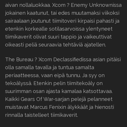
aivan nollaluokkaa. Xcom ? Enemy Unknownissa
jokainen kaatunut, tai edes muutamaksi viikoksi
sairaalaan joutunut tiimitoveri kirpaisi pahasti ja
etenkin korkealle sotilasarvoissa ylentyneet
tiimikaverit olivat suuri tappio ja vaikeuttivat
oikeasti peliä seuraavia tehtäviä ajatellen.
The Bureau ? Xcom Declassifiedissa asian pitäisi
olla samalla tavalla ja tuntua samalta
periaatteessa, vaan eipä tunnu. Ja syy on
tekoälyssä. Etenkin pelin tiimitekoäly on
suurimman osan ajasta kamalaa katsottavaa.
Kaikki Gears Of War-sarjan pelejä pelanneet
muistavat Marcus Fenixin älykkäät ja hienosti
rinnalla taistelleet tiimikaverit.