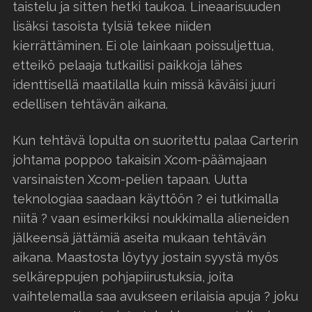
taistelu ja sitten hetki taukoa. Lineaarisuuden
lisäksi tasoista tylsiä tekee niiden
kierrättäminen. Ei ole lainkaan poissuljettua,
etteikö pelaaja tutkailisi paikkoja lähes
identtisellä maatilalla kuin missä käväisi juuri
edellisen tehtävän aikana.
Kun tehtävä lopulta on suoritettu palaa Carterin
johtama poppoo takaisin Xcom-päämajaan
varsinaisten Xcom-pelien tapaan. Uutta
teknologiaa saadaan käyttöön ? ei tutkimalla
niitä ? vaan esimerkiksi noukkimalla alieneiden
jälkeensä jättämiä aseita mukaan tehtävän
aikana. Maastosta löytyy jostain syystä myös
selkäreppujen pohjapiirustuksia, joita
vaihtelemalla saa avukseen erilaisia apuja ? joku