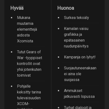
Hyvää
Huonoa
Mukana
Surkea tekoäly
muutamia
Kamalan vaisu
elementtejä
grafiikka ja
aidosta
epätasainen
Xcomista
ruudunpäivitys
Tutut Gears of
Kampanja on lyhyt!
War -tyyppiset
kontrollit ovat
Suojautuneenakaan
yhä jotenkuten
ei aina ole
toimivat
suojassa
Pohjalle
Ammukset
keksitty tarina
jatkuvasti lopussa
tulevaisuuden
XCOM-
Turhat dialogit ja