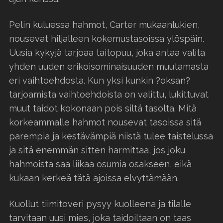
Pelin kuluessa hahmot, Carter mukaanlukien,
nousevat hiljalleen kokemustasoissa ylöspäin.
Uusia kykyjä tarjoaa taitopuu, joka antaa valita
yhden uuden erikoisominaisuuden muutamasta
eri vaihtoehdosta. Kun yksi kunkin ?oksan?
tarjoamista vaihtoehdoista on valittu, lukittuvat
muut taidot kokonaan pois siltä tasolta. Mitä
korkeammalle hahmot nousevat tasoissa sitä
parempia ja kestävämpiä niistä tulee taistelussa
ja sitä enemmän sitten harmittaa, jos joku
hahmoista saa liikaa osumia osakseen, eikä
kukaan kerkeä tätä ajoissa elvyttämään.
Kuollut tiimitoveri pysyy kuolleena ja tilalle
tarvitaan uusi mies, joka taidoiltaan on taas