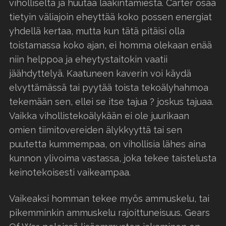
viholliselta ja huutaa lääkintämiestä. Carter osaa
tietyin väliajoin eheyttää koko possen energiat
yhdellä kertaa, mutta kun tätä pitäisi olla
toistamassa koko ajan, ei homma olekaan enää
niin helppoa ja eheytystaitokin vaatii
jäähdyttelyä. Kaatuneen kaverin voi käydä
elvyttämässä tai pyytää toista tekoälyhahmoa
tekemään sen, ellei se itse tajua ? joskus tajuaa.
Vaikka vihollistekoälykään ei ole juurikaan
omien tiimitovereiden älykkyyttä tai sen
puutetta kummempaa, on vihollisia lähes aina
kunnon ylivoima vastassa, joka tekee taistelusta
keinotekoisesti vaikeampaa.
Vaikeaksi homman tekee myös ammuskelu, tai
pikemminkin ammuskelu rajoittuneisuus. Gears