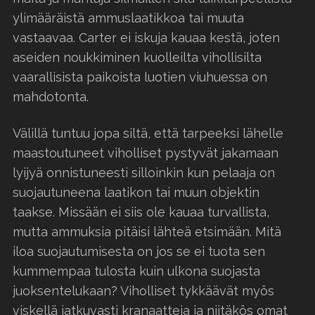
ylimääräistä ammuslaatikkoa tai muuta
vastaavaa. Carter ei iskuja kauaa kestä, joten
aseiden noukkiminen kuolleilta vihollisilta
vaarallisista paikoista luotien viuhuessa on
mahdotonta.
Välillä tuntuu jopa siltä, että tarpeeksi lähelle
maastoutuneet viholliset pystyvät jakamaan
lyijyä onnistuneesti silloinkin kun pelaaja on
suojautuneena laatikon tai muun objektin
taakse. Missään ei siis ole kauaa turvallista,
mutta ammuksia pitäisi lähteä etsimään. Mitä
iloa suojautumisesta on jos se ei tuota sen
kummempaa tulosta kuin ulkona suojasta
juoksentelukaan? Viholliset tykkäävät myös
viskellä jatkuvasti kranaatteja ja niitäkös omat