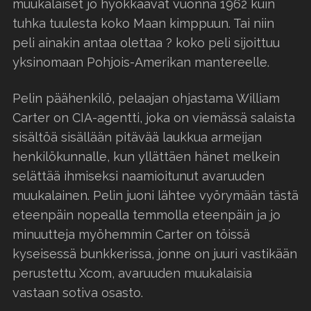
muukalaiset jo hyökkäävät vuonna 1962 kuin
tuhka tuulesta koko Maan kimppuun. Tai niin
peli ainakin antaa olettaa ? koko peli sijoittuu
yksinomaan Pohjois-Amerikan mantereelle.
Pelin päähenkilö, pelaajan ohjastama William
Carter on CIA-agentti, joka on viemässä salaista
sisältöä sisällään pitävää laukkua armeijan
henkilökunnalle, kun yllättäen hänet melkein
selättää ihmiseksi naamioitunut avaruuden
muukalainen. Pelin juoni lähtee vyörymään tästä
eteenpäin nopealla temmolla eteenpäin ja jo
minuutteja myöhemmin Carter on töissä
kyseisessä bunkkerissa, jonne on juuri vastikään
perustettu Xcom, avaruuden muukalaisia
vastaan sotiva osasto.