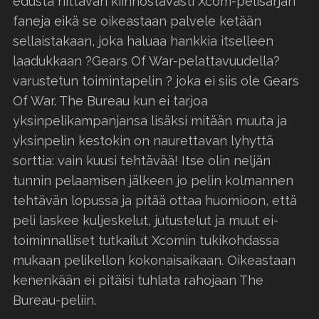
edusta riittävän kiinnostavasti Xcom-pelisarjan
faneja eikä se oikeastaan palvele ketään
sellaistakaan, joka haluaa hankkia itselleen
laadukkaan ?Gears Of War-pelattavuudella?
varustetun toimintapelin ? joka ei siis ole Gears
Of War. The Bureau kun ei tarjoa
yksinpelikampanjansa lisäksi mitään muuta ja
yksinpelin kestokin on naurettavan lyhyttä
sorttia: vain kuusi tehtävää! Itse olin neljän
tunnin pelaamisen jälkeen jo pelin kolmannen
tehtävän lopussa ja pitää ottaa huomioon, että
peli laskee kuljeskelut, jutustelut ja muut ei-
toiminnalliset tutkailut Xcomin tukikohdassa
mukaan pelikellon kokonaisaikaan. Oikeastaan
kenenkään ei pitäisi tuhlata rahojaan The
Bureau-peliin.