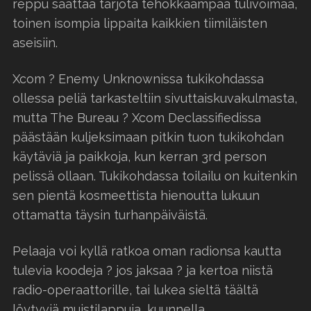
reppu saattaa tarjota tehokkaampaa tulivoimaa,
toinen isompia lippaita kaikkien tiimiläisten
aseisiin.
Xcom ? Enemy Unknownissa tukikohdassa
ollessa peliä tarkasteltiin sivuttaiskuvakulmasta,
mutta The Bureau ? Xcom Declassifiedissa
päästään kuljeksimaan pitkin tuon tukikohdan
käytäviä ja paikkoja, kun kerran 3rd person
pelissä ollaan. Tukikohdassa toilailu on kuitenkin
sen pientä kosmeettista hienoutta lukuun
ottamatta täysin turhanpäiväistä.
Pelaaja voi kyllä ratkoa oman radionsa kautta
tulevia koodeja ? jos jaksaa ? ja kertoa niistä
radio-operaattorille, tai lukea sieltä täältä
löytyviä muistilappuja, kuunnella