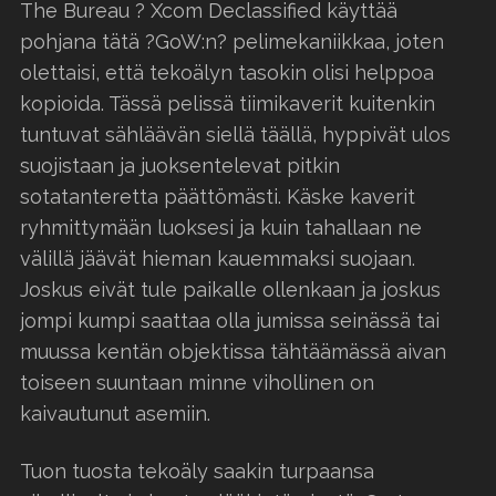
The Bureau ? Xcom Declassified käyttää
pohjana tätä ?GoW:n? pelimekaniikkaa, joten
olettaisi, että tekoälyn tasokin olisi helppoa
kopioida. Tässä pelissä tiimikaverit kuitenkin
tuntuvat sähläävän siellä täällä, hyppivät ulos
suojistaan ja juoksentelevat pitkin
sotatanteretta päättömästi. Käske kaverit
ryhmittymään luoksesi ja kuin tahallaan ne
välillä jäävät hieman kauemmaksi suojaan.
Joskus eivät tule paikalle ollenkaan ja joskus
jompi kumpi saattaa olla jumissa seinässä tai
muussa kentän objektissa tähtäämässä aivan
toiseen suuntaan minne vihollinen on
kaivautunut asemiin.
Tuon tuosta tekoäly saakin turpaansa