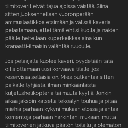
tiimitoverit eivät tajua ajoissa väistää. Siinä
sitten juoksennellaan vuoronperään
ammuslaatikkoa etsimään ja välissä kaveria
pelastamaan, ettei tämä ehtisi kuolla ja näiden
päälle heitellään kuperkeikkaa aina kun
kranaatti-ilmaisin välähtää ruudulle.
Jos pelaajalta kuolee kaveri, pyydetään tätä
oitis ottamaan uusi korvaava tilalle, jos
reservissä sellaisia on. Mies putkahtaa sitten
paikalle tyhjästä, ilman minkäänlaista
kuljetushelikopteria tai muuta kyytiä. Jonkin
aikaa jaksoin katsella tekoälyn touhua ja pitää
miehiä parhaan kykyni mukaan elossa ja antaa
komentoja parhaan harkintani mukaan, mutta
tiimitoverien jatkuva päätön toilailu ja olematon