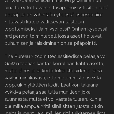
Of War-peleissä lisäammusten jakaminen on
aina toteutettu varsin tasapainoisesti siten, että
pelaajalla on vähintään yhdessä aseessa aina
riittävästi kuteja vallitsevan taistelun
lopettamiseksi. Ja miksei olisi? Onhan kyseessä
3rd person toimintapeli, jossa aseet hoitavat
puhumisen ja räiskiminen on se pääpointti.
The Bureau ? Xcom Declassifiedissa pelaaja voi
GoW:n tapaan kantaa kerrallaan kahta asetta,
mutta lähes joka kerta tulitaisteluiden aikana
käykin niin ikävästi, että molemmista aseista
loppuukin yllättäen kudit. Laatikon takaana
kykkivä pelaaja saa tulta munilleen joka
suunnasta, mutta ei voi vastata tuleen, kun ei
ole millä ampua. Yritä siinä sitten juosta pitkin
maita ja mantuja silmäillen sitä tuikitarpeellista