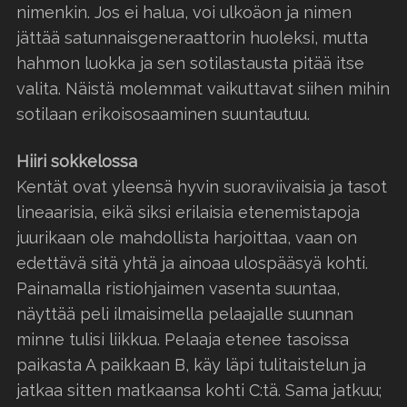
nimenkin. Jos ei halua, voi ulkoäon ja nimen
jättää satunnaisgeneraattorin huoleksi, mutta
hahmon luokka ja sen sotilastausta pitää itse
valita. Näistä molemmat vaikuttavat siihen mihin
sotilaan erikoisosaaminen suuntautuu.
Hiiri sokkelossa
Kentät ovat yleensä hyvin suoraviivaisia ja tasot
lineaarisia, eikä siksi erilaisia etenemistapoja
juurikaan ole mahdollista harjoittaa, vaan on
edettävä sitä yhtä ja ainoaa ulospääsyä kohti.
Painamalla ristiohjaimen vasenta suuntaa,
näyttää peli ilmaisimella pelaajalle suunnan
minne tulisi liikkua. Pelaaja etenee tasoissa
paikasta A paikkaan B, käy läpi tulitaistelun ja
jatkaa sitten matkaansa kohti C:tä. Sama jatkuu;