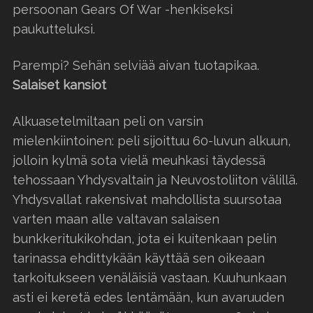
persoonan Gears Of War -henkiseksi
paukutteluksi.
Parempi? Sehän selviää aivan tuotapikaa.
Salaiset kansiot
Alkuasetelmiltaan peli on varsin
mielenkiintoinen: peli sijoittuu 60-luvun alkuun,
jolloin kylmä sota vielä meuhkasi täydessä
tehossaan Yhdysvaltain ja Neuvostoliiton välillä.
Yhdysvallat rakensivat mahdollista suursotaa
varten maan alle valtavan salaisen
bunkkeritukikohdan, jota ei kuitenkaan pelin
tarinassa ehdittykään käyttää sen oikeaan
tarkoitukseen venäläisiä vastaan. Kuuhunkaan
asti ei keretä edes lentämään, kun avaruuden