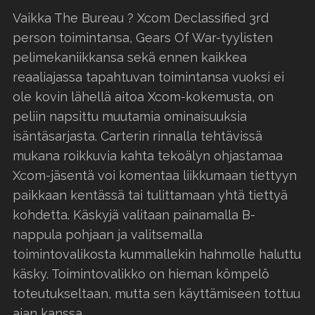
Vaikka The Bureau ? Xcom Declassified 3rd
person toimintansa, Gears Of War-tyylisten
pelimekaniikkansa sekä ennen kaikkea
reaaliajassa tapahtuvan toimintansa vuoksi ei
ole kovin lähellä aitoa Xcom-kokemusta, on
peliin napsittu muutamia ominaisuuksia
isäntäsarjasta. Carterin rinnalla tehtävissä
mukana roikkuvia kahta tekoälyn ohjastamaa
Xcom-jäsentä voi komentaa liikkumaan tiettyyn
paikkaan kentässä tai tulittamaan yhtä tiettyä
kohdetta. Käskyjä valitaan painamalla B-
nappula pohjaan ja valitsemalla
toimintovalikosta kummallekin hahmolle haluttu
käsky. Toimintovalikko on hieman kömpelö
toteutukseltaan, mutta sen käyttämiseen tottuu
ajan kanssa.