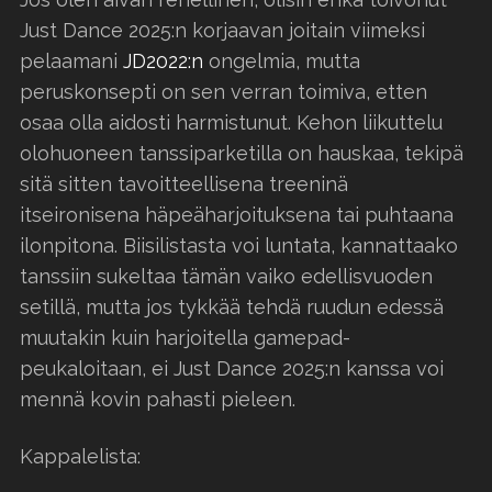
Just Dance 2025:n korjaavan joitain viimeksi
pelaamani
JD2022:n
ongelmia, mutta
peruskonsepti on sen verran toimiva, etten
osaa olla aidosti harmistunut. Kehon liikuttelu
olohuoneen tanssiparketilla on hauskaa, tekipä
sitä sitten tavoitteellisena treeninä
itseironisena häpeäharjoituksena tai puhtaana
ilonpitona. Biisilistasta voi luntata, kannattaako
tanssiin sukeltaa tämän vaiko edellisvuoden
setillä, mutta jos tykkää tehdä ruudun edessä
muutakin kuin harjoitella gamepad-
peukaloitaan, ei Just Dance 2025:n kanssa voi
mennä kovin pahasti pieleen.
Kappalelista: