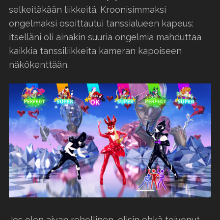
selkeitäkään liikkeitä. Kroonisimmaksi
ongelmaksi osoittautui tanssialueen kapeus:
itselläni oli ainakin suuria ongelmia mahduttaa
kaikkia tanssiliikkeita kameran kapoiseen
näkökenttään.
Jos olen aivan rehellinen, olisin ehkä toivonut