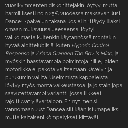
vuosikymmenten diskohittejäkin löytyy, mutta
harmilllisesti noin 25€ vuodessa maksavan Just
Dance+ -palvelun takana. Jos ei hirttäydy liiaksi
omaan mukavuusalueeseensa, löytyi
valikoimasta kuitenkin käytännössä montakin
hyvää aloittelubiisiä, kuten
Hyperin Control
Response
ja
Ariana Granden The Boy is Mine
, ja
myöskin haastavampia poimintoja niille, joiden
motoriikka ei pakota valitsemaan kävelyn ja
purukumin väliltä. Useimmista kappaleista
löytyy myös monta vaikeustasoa, ja joistain jopa
saavutettavampi variantti, jossa liikkeet
rajoittuvat ylävartaloon. En nyt menisi
vannomaan Just Dancea siltikään istumapeliksi,
mutta kaltaiseni kömpelykset kiittävät.