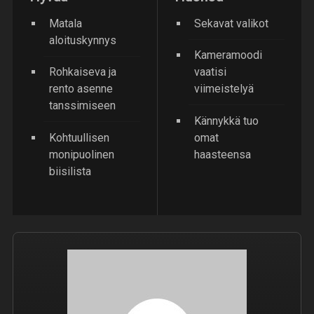
Matala
Sekavat valikot
aloituskynnys
Kameramoodi
Rohkaiseva ja
vaatisi
rento asenne
viimeistelyä
tanssimiseen
Kännykkä tuo
Kohtuullisen
omat
monipuolinen
haasteensa
biisilista