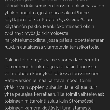
kännykän lukitseminen tanssin tuoksinnassa on
yhäkin ongelma, josta sai ainakin iPhone-
käyttäjänä kärsiä. Kotelo
PopSocketilla
on
käytännön pakko. Henkilökohtaisesti olisin
tykännyt myös jonkinmoisesta
harjoittelumoodista, jossa pääsisi opettelemaan
ruudun alalaidassa vilahtelevia tanssikortteja.
Paluun tekee myös viime vuonna lanseerattu
kameramoodi, joka tarjoaa ainakin teoriassa
vaihtoehdon kännykkä kädessä tanssimiseen.
Beta-version leimaa kantava moodi toimii
yhäkin vain Applen puhelimilla, eikä tue kuin
yhtä pelaajaa kerrallaan. Tila toimii vaihtelevasi:
toisinaan mittarointi sujuu kuin Strömsössä,
toisinaan kamera kieltäytyi tunnistamasta