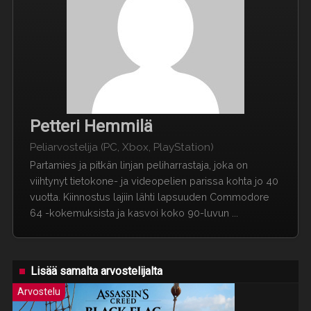
Petteri Hemmilä
Peliarvostelija (PC, Xbox, PlayStation)
Partamies ja pitkän linjan peliharrastaja, joka on
viihtynyt tietokone- ja videopelien parissa kohta jo 40
vuotta. Kiinnostus lajiin lähti lapsuuden Commodore
64 -kokemuksista ja kasvoi koko 90-luvun ...
Lisää samalta arvostelijalta
Arvostelu