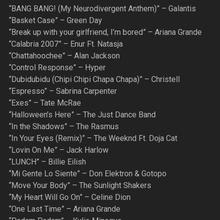
“BANG BANG! (My Neurodivergent Anthem)” – Galantis
“Basket Case” – Green Day
“Break up with your girlfriend, I’m bored” – Ariana Grande
“Calabria 2007” – Enur Ft. Natasja
“Chattahoochee” – Alan Jackson
“Control Response” – Hyper
“Dubidubidu (Chipi Chipi Chapa Chapa)” – Christell
“Espresso” – Sabrina Carpenter
“Exes” – Tate McRae
“Halloween’s Here” – The Just Dance Band
“In the Shadows” – The Rasmus
“In Your Eyes (Remix)” – The Weeknd Ft. Doja Cat
“Lovin On Me” – Jack Harlow
“LUNCH” – Billie Eilish
“Mi Gente Lo Siente” – Don Elektron & Gotopo
“Move Your Body” – The Sunlight Shakers
“My Heart Will Go On” – Celine Dion
“One Last Time” – Ariana Grande