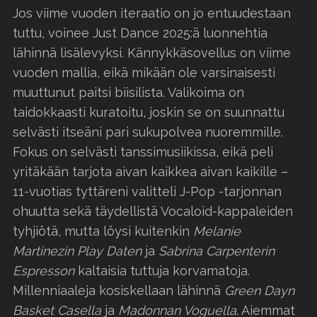
Jos viime vuoden iteraatio on jo entuudestaan
tuttu, voinee Just Dance 2025:ä luonnehtia
lähinnä lisälevyksi. Kännykkäsovellus on viime
vuoden mallia, eikä mikään ole varsinaisesti
muuttunut paitsi biisilista. Valikoima on
taidokkaasti kuratoitu, joskin se on suunnattu
selvästi itseäni pari sukupolvea nuoremmille.
Fokus on selvästi tanssimusiikissa, eikä peli
yritäkään tarjota aivan kaikkea aivan kaikille –
11-vuotias tyttäreni valitteli J-Pop -tarjonnan
ohuutta sekä täydellistä Vocaloid-kappaleiden
tyhjiötä, mutta löysi kuitenkin
Melanie
Martinezin Play Daten
ja
Sabrina Carpenterin
Espresson
kaltaisia tuttuja korvamatoja.
Millenniaaleja kosiskellaan lähinnä
Green Dayn
Basket Casella
ja
Madonnan Voguella
. Aiemmat