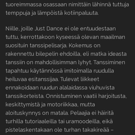
tuoreimmassa osassaan nimittäin lähinnä tuttuja
temppuja ja lämpöistä kotiinpaluuta.
Niille, joille Just Dance ei ole entuudestaan
tuttu, kerrottakoon kyseessä olevan maailman
suosituin tanssipelisarja. Kokemus on
rakennettu bilepelin ehdoilla, eli matka ideasta
tanssiin on mahdollisimman lyhyt. Tanssiminen
tapahtuu käytännössä imitoimalla ruudulla
heiluvaa esitanssijaa. Tulevat liikkeet
ennakoidaan ruudun alalaidassa viuhuvista
tanssikorteista. Onnistuminen vaatii harjoitusta,
keskittymistä ja motoriikkaa, mutta
aloituskynnys on matala. Pelaajia ei häiritä
turhilla tutoriaaleilla tai uramoodeilla, eikä
pistelaskentakaan ole turhan takakireää –