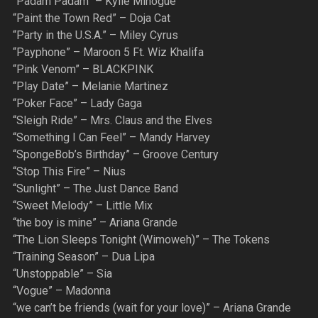
“Padam Padam” – Kylie Minogue
“Paint the Town Red” – Doja Cat
“Party in the U.S.A.” – Miley Cyrus
“Payphone” – Maroon 5 Ft. Wiz Khalifa
“Pink Venom” – BLACKPINK
“Play Date” – Melanie Martinez
“Poker Face” – Lady Gaga
“Sleigh Ride” – Mrs. Claus and the Elves
“Something I Can Feel” – Mandy Harvey
“SpongeBob’s Birthday” – Groove Century
“Stop This Fire” – Nius
“Sunlight” – The Just Dance Band
“Sweet Melody” – Little Mix
“the boy is mine” – Ariana Grande
“The Lion Sleeps Tonight (Wimoweh)” – The Tokens
“Training Season” – Dua Lipa
“Unstoppable” – Sia
“Vogue” – Madonna
“we can’t be friends (wait for your love)” – Ariana Grande