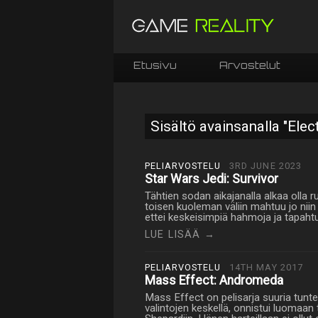
Etusivu
Arvostelut
Sisältö avainsanalla "Elec
PELIARVOSTELU
3RD JUNE 2023
Star Wars Jedi: Survivor
Tähtien sodan aikajanalla alkaa olla r
toisen kuoleman väliin mahtuu jo niin m
ettei keskeisimpiä hahmoja ja tapaht
LUE LISÄÄ →
PELIARVOSTELU
14TH MAY 2017
Mass Effect: Andromeda
Mass Effect on pelisarja suuria tuntei
valintojen keskellä, onnistui luomaa