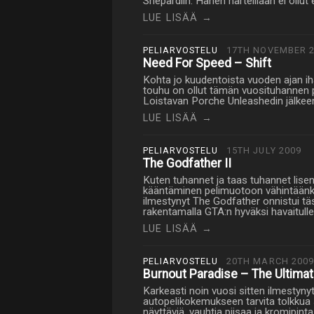
Shepardiin. Hänen harteillaan ei ol
LUE LISÄÄ →
PELIARVOSTELU
17TH NOVEMBER 2
Need For Speed – Shift
Kohta jo kuudentoista vuoden ajan i
touhu on ollut tämän vuosituhannen
Loistavan Porche Unleashedin jälkeen 
LUE LISÄÄ →
PELIARVOSTELU
15TH JULY 2009
The Godfather II
Kuten tuhannet ja taas tuhannet lisen
kääntäminen pelimuotoon vähintäänki
ilmestynyt The Godfather onnistui täs
rakentamalla GTA:n hyväksi havaitulle
LUE LISÄÄ →
PELIARVOSTELU
20TH MARCH 2009
Burnout Paradise – The Ultima
Karkeasti noin vuosi sitten ilmestyny
autopelikokemukseen tarvita tolkkua sa
näyttäviä, vauhtia piisaa ja kromipinta