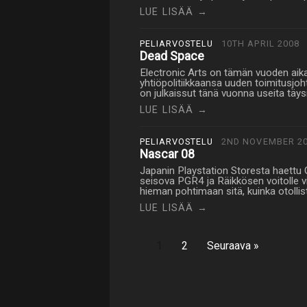
LUE LISÄÄ →
PELIARVOSTELU
10TH APRIL 2008
Dead Space
Electronic Arts on tämän vuoden ai
yhtiöpolitiikkaansa uuden toimitusjoh
on julkaissut tänä vuonna useita täysi
LUE LISÄÄ →
PELIARVOSTELU
2ND NOVEMBER 2
Nascar 08
Japanin Playstation Storesta haettu
seisova PGR4 ja Räikkösen voitolle v
hieman pohtimaan sitä, kuinka otoll
LUE LISÄÄ →
1
2
Seuraava »