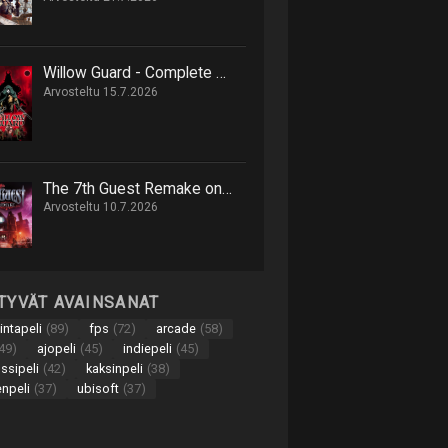
Willow Guard - Complete Edition on hack 'n' slash -retki eläinten valtakuntaan
Arvosteltu 15.7.2026
The 7th Guest Remake on onnistunut uusinta 90-luvun seikkailusta
Arvosteltu 10.7.2026
TTYVÄT AVAINSANAT
intapeli
(89)
fps
(72)
arcade
(58)
49)
ajopeli
(45)
indiepeli
(45)
nssipeli
(42)
kaksinpeli
(38)
enpeli
(37)
ubisoft
(37)