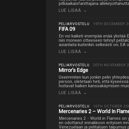
pitkäaikaisfanittajana allekirjoittanutt
LUE LISÄÄ →
PELIARVOSTELU
19TH DECEMBER 2
FIFA 09
En voi kaiketi enempää enää ylistää E
niin moneen otteeseen tehnyt pelitalo
asianlaita kuitenkin selkeästi on; EA
LUE LISÄÄ →
PELIARVOSTELU
20TH NOVEMBER 2
Mirror’s Edge
Useimmiten kun jonkin pelin yhteydess
person, oletetaan heti, että kyseessä 
hoitavat kaiken kanssakäymisen muid
LUE LISÄÄ →
PELIARVOSTELU
16TH OCTOBER 20
Mercenaries 2 – World In Flam
Mercenaries 2 - World in Flames on yk
en odottanut ennakkoon erityisen inno
Venezuelaan ja pelitalojen taipumus 