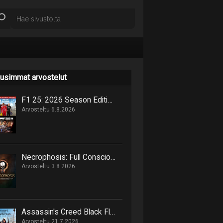
usimmat arvostelut
F1 25: 2026 Season Edition niputtaa uutta ja vanhaa samaan pakettiin
Arvosteltu 6.8.2026
Necrophosis: Full Consciousness tarjoilee lovecraftimaisen matkan painajaisnäkymiin
Arvosteltu 3.8.2026
Assassin's Creed Black Flag Resynced marssittaa epäilijät lankulta
Arvosteltu 21.7.2026