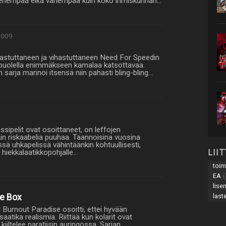
lut enempää eikä vähempää kuin koko ihmiskunnan…
009
hastuttaneen ja vihastuttaneen Need For Speedin
 puolella enimmäkseen kamalaa katsottavaa.
sarja marinoi itsensä niin pahasti bling-bling…
ssipelit ovat osoittaneet, on leffojen
n riskaabelia puuhaa. Taannoisina vuosina
sä uhkapelissä vähintäänkin kohtuullisesti,
LII
 hiekkalaatikkopohjalle…
toim
EA
(
lise
last
te Box
t Burnout Paradise osoitti, ettei hyvään
atika realismia. Riittää kun kolarit ovat
 kiiltelee paratiisin auringossa. Sarjan