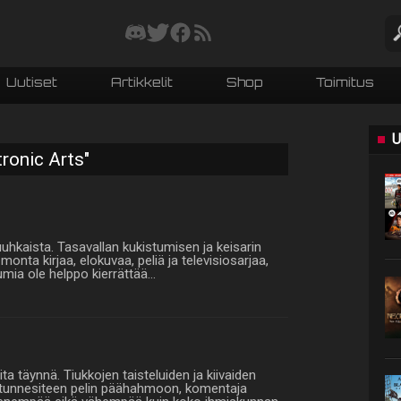
Uutiset
Artikkelit
Shop
Toimitus
U
tronic Arts"
uuhkaista. Tasavallan kukistumisen ja keisarin
onta kirjaa, elokuvaa, peliä ja televisiosarjaa,
umia ole helppo kierrättää…
ta täynnä. Tiukkojen taisteluiden ja kiivaiden
n tunnesiteen pelin päähahmoon, komentaja