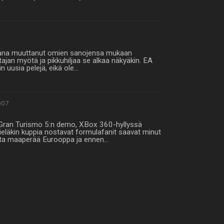
kana muuttanut omien sanojensa mukaan
tajan myötä ja pikkuhiljaa se alkaa näkyäkin. EA
n uusia pelejä, eikä ole…
007
 Gran Turismo 5:n demo, XBox 360-hyllyssä
ieläkin kuppia nostavat formulafanit saavat minut
ista maaperää Eurooppa ja ennen…