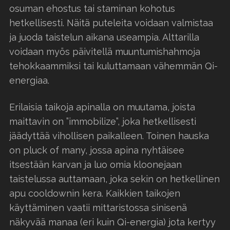
osuman ehostus tai staminan kohotus
hetkellisesti. Näitä puteleita voidaan valmistaa
ja juoda taistelun aikana useampia. Alttarilla
voidaan myös päivitellä muuntumishahmoja
tehokkaammiksi tai kuluttamaan vähemmän Qi-
energiaa.
Erilaisia taikoja apinalla on muutama, joista
maittavin on ”immobilize”, joka hetkellisesti
jäädyttää vihollisen paikalleen. Toinen hauska
on pluck of many, jossa apina nyhtäisee
itsestään karvan ja luo omia kloonejaan
taistelussa auttamaan, joka sekin on hetkellinen
apu cooldownin kera. Kaikkien taikojen
käyttäminen vaatii mittaristossa sinisenä
näkyvää manaa (eri kuin Qi-energia) jota kertyy