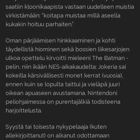
saatiin kloonikaapista vastaan uudelleen muistia
virkistämään: ”koitapa muistaa millä aseella
kukakin hoituu parhaiten.”
Oman pärjäämisen hinkkaaminen ja kohti
täydellistä hiominen sekä bossien liikesarjojen
ulkoa opettelu kirvoitti mieleeni The Batman -
pelin, niin ikään NES-aikakaudelta: Jokeria sai
kokeilla kärsivällisesti monet kerrat (vuosia),
ennen kuin se lopulta taittui ja vieläpä juuri
oikean apuaseen avustamana. Nintendoni
peliohjaimessa on purentajälkiä todisteena
harjoittelusta.
Syystä tai toisesta nykypelaaja (kuten
allekirjoittanut) on alkanut odottamaan