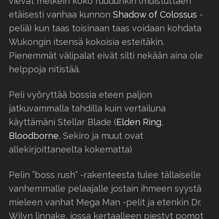
vievät melkein koko ruudunkin (muistuttaen
etäisesti vanhaa kunnon
Shadow of Colossus
-
peliä) kun taas toisinaan taas voidaan kohdata
Wukongin itsensä kokoisia esteitäkin.
Pienemmät välipalat eivät silti nekään aina ole
helppoja nitistää.
Peli vyöryttää bossia eteen paljon
jatkuvammalla tahdilla kuin vertailuna
käyttämäni Stellar Blade (
Elden Ring
,
Bloodborne
, Sekiro ja muut ovat
allekirjoittaneelta kokematta)
Pelin ”boss rush” -rakenteesta tulee tällaiselle
vanhemmalle pelaajalle jostain ihmeen syystä
mieleen vanhat Mega Man -pelit ja etenkin Dr.
Wilyn linnake, jossa kertaalleen piestyt pomot