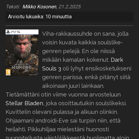
Teksti:
Mikko Kosonen
, 21.2.2025
Arvioitu lukuaika: 10 minuuttia
Viha-rakkaussuhde on sana, jolla
voisin kuvata kaikkia soulslike-
genren pelejä. En ole niissä
mikään kamalan kokenut.
Dark
Souls 3
oli lyhyt ensikosketukseni
genren parissa, enkä pitänyt siitä
aikoinaan juuri lainkaan.
Tietämättäni otin viime vuonna arvosteluun
Stellar Bladen
, joka osoittautuikin soulslikeksi.
Kuvittelin olevani pulassa ja alkuun olinkin.
Ohjaamani androidi-Eve sai turpiin niin, että
heilahti. Pikkuhiljaa mielestäni huonosti
suunnitellusta väistöliikkeestä huolimatta aloin