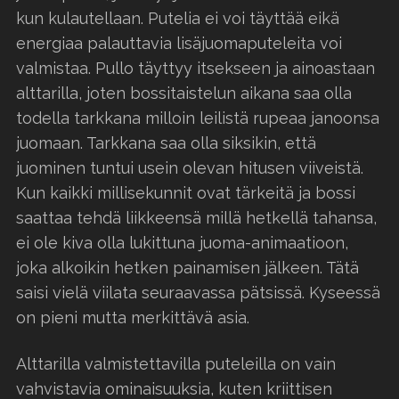
kun kulautellaan. Putelia ei voi täyttää eikä
energiaa palauttavia lisäjuomaputeleita voi
valmistaa. Pullo täyttyy itsekseen ja ainoastaan
alttarilla, joten bossitaistelun aikana saa olla
todella tarkkana milloin leilistä rupeaa janoonsa
juomaan. Tarkkana saa olla siksikin, että
juominen tuntui usein olevan hitusen viiveistä.
Kun kaikki millisekunnit ovat tärkeitä ja bossi
saattaa tehdä liikkeensä millä hetkellä tahansa,
ei ole kiva olla lukittuna juoma-animaatioon,
joka alkoikin hetken painamisen jälkeen. Tätä
saisi vielä viilata seuraavassa pätsissä. Kyseessä
on pieni mutta merkittävä asia.
Alttarilla valmistettavilla puteleilla on vain
vahvistavia ominaisuuksia, kuten kriittisen