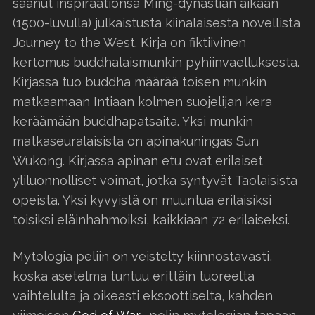
saanut inspiraationsa Ming-dynastian aikaan
(1500-luvulla) julkaistusta kiinalaisesta novellista
Journey to the West. Kirja on fiktiivinen
kertomus buddhalaismunkin pyhiinvaelluksesta.
Kirjassa tuo buddha määrää toisen munkin
matkaamaan Intiaan kolmen suojelijan kera
keräämään buddhapatsaita. Yksi munkin
matkaseuralaisista on apinakuningas Sun
Wukong. Kirjassa apinan etu ovat erilaiset
yliluonnolliset voimat, jotka syntyvät Taolaisista
opeista. Yksi kyvyistä on muuntua erilaisiksi
toisiksi eläinhahmoiksi, kaikkiaan 72 erilaiseksi.
Mytologia peliin on veistelty kiinnostavasti,
koska asetelma tuntuu erittäin tuoreelta
vaihtelulta ja oikeasti eksoottiselta, kahden