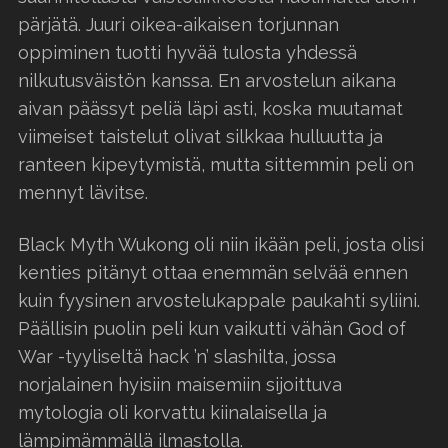
pärjätä. Juuri oikea-aikaisen torjunnan
oppiminen tuotti hyvää tulosta yhdessä
nilkutusväistön kanssa. En arvostelun aikana
aivan päässyt peliä läpi asti, koska muutamat
viimeiset taistelut olivat silkkaa hulluutta ja
ranteen kipeytymistä, mutta sittemmin peli on
mennyt lävitse.
Black Myth Wukong oli niin ikään peli, josta olisi
kenties pitänyt ottaa enemmän selvää ennen
kuin fyysinen arvostelukappale paukahti syliini.
Päällisin puolin peli kun vaikutti vähän God of
War -tyyliseltä hack ’n’ slashilta, jossa
norjalainen hyisiin maisemiin sijoittuva
mytologia oli korvattu kiinalaisella ja
lämpimämmällä ilmastolla.