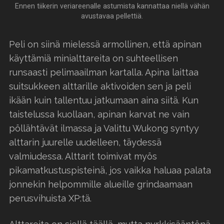
Ennen tiikerin veriareenalle astumista kannattaa niellä vähän
avustavaa pellettiä.
Peli on siinä mielessä armollinen, että apinan
käyttämiä minialttareita on suhteellisen
runsaasti pelimaailman kartalla. Apina laittaa
suitsukkeen alttarille aktivoiden sen ja peli
ikään kuin tallentuu jatkumaan aina siitä. Kun
taistelussa kuollaan, apinan karvat ne vain
pöllähtävät ilmassa ja Valittu Wukong syntyy
alttarin juurelle uudelleen, täydessä
valmiudessa. Alttarit toimivat myös
pikamatkustuspisteinä, jos vaikka haluaa palata
jonnekin helpommille alueille grindaamaan
perusvihuista XP:tä.