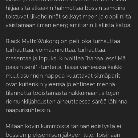
hiljaa sitä alkaakin hahmottaa bossin samoina
toistuvat liikehdinnät selkäytimeen ja oppii niitä
väistämään ilman energiamittarin liiallista katoa.
Black Myth: Wukong on peli joka turhauttaa,
turhauttaa, voimaannuttaa, turhauttaa,
masentaa ja lopuksi kirvoittaa ”hahaa jess! Mä
pääsin sen!” -tunteita. Tässä vaiheessa kaikki
muut asunnon happea kuluttavat silmäparit
ovat kuitenkin yleensä jo ehtineet mennä
tilannetta todistamasta nukkumaan, aitojen
riemunkiljahdusten aiheuttaessa säröä lähinnä
naapurisuhteisiin.
Mitään kovin kummoista tarinan edistystä ei
bossien pieksemisen jälkeen tule. Toisinaan