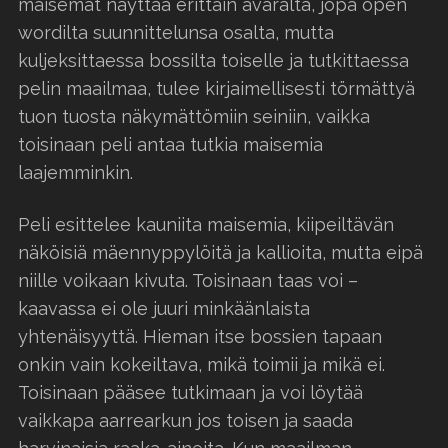
maisemat näyttää erittäin avaralta, jopa open
wordilta suunnittelunsa osalta, mutta
kuljeksittaessa bossilta toiselle ja tutkittaessa
pelin maailmaa, tulee kirjaimellisesti törmättyä
tuon tuosta näkymättömiin seiniin, vaikka
toisinaan peli antaa tutkia maisemia
laajemminkin.
Peli esittelee kauniita maisemia, kiipeiltävän
näköisiä mäennyppylöitä ja kallioita, mutta eipä
niille voikaan kivuta. Toisinaan taas voi –
kaavassa ei ole juuri minkäänlaista
yhtenäisyyttä. Hieman itse bossien tapaan
onkin vain kokeiltava, mikä toimii ja mikä ei.
Toisinaan pääsee tutkimaan ja voi löytää
vaikkapa aarrearkun jos toisen ja saada