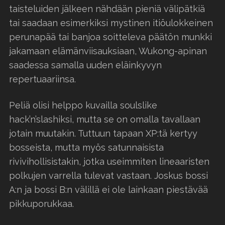
taisteluiden jälkeen nähdään pieniä välipätkiä
tai saadaan esimerkiksi mystinen itiöulokkeinen
perunapää tai banjoa soitteleva päätön munkki
jakamaan elämänviisauksiaan, Wukong-apinan
saadessa samalla uuden eläinkyvyn
repertuaariinsa.
Peliä olisi helppo kuvailla soulslike
hack’n’slashiksi, mutta se on omalla tavallaan
jotain muutakin. Tuttuun tapaan XP:tä kertyy
bosseista, mutta myös satunnaisista
rivivihollisistakin, jotka useimmiten lineaaristen
polkujen varrella tulevat vastaan. Joskus bossi
A:n ja bossi B:n välillä ei ole lainkaan piestävää
pikkuporukkaa.