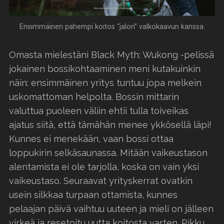
Ensimmäinen pahempi koitos “jalon” valkokaavun kanssa.
Omasta mielestäni Black Myth: Wukong -pelissä
jokainen bossikohtaaminen meni kutakuinkin
näin: ensimmäinen yritys tuntuu jopa melkein
uskomattoman helpolta. Bossin mittarin
valuttua puoleen väliin ehtii tulla toiveikas
ajatus siitä, että tämähän menee ykkösellä läpi!
Kunnes ei menekään, vaan bossi ottaa
loppukirin selkäsaunassa. Mitään vaikeustason
alentamista ei ole tarjolla, koska on vain yksi
vaikeustaso. Seuraavat yrityskerrat ovatkin
usein silkkaa turpaan ottamista, kunnes
pelaajan päivä vaihtuu uuteen ja mieli on jälleen
virkeä ja resetoitu uutta koitosta varten. Pikku