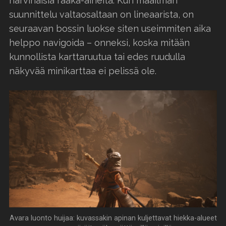
harvinaisia raaka-aineita. Kun maailman
suunnittelu valtaosaltaan on lineaarista, on
seuraavan bossin luokse siten useimmiten aika
helppo navigoida – onneksi, koska mitään
kunnollista karttaruutua tai edes ruudulla
näkyvää minikarttaa ei pelissä ole.
Avara luonto huijaa: kuvassakin apinan kuljettavat hiekka-alueet