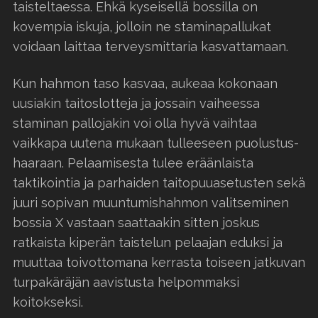
taisteltaessa. Ehkä kyseisellä bossilla on
kovempia iskuja, jolloin ne staminapallukat
voidaan laittaa terveysmittaria kasvattamaan.
Kun hahmon taso kasvaa, aukeaa kokonaan
uusiakin taitoslotteja ja jossain vaiheessa
staminan pallojakin voi olla hyvä vaihtaa
vaikkapa uutena mukaan tulleeseen puolustus-
haaraan. Pelaamisesta tulee eräänlaista
taktikointia ja parhaiden taitopuuasetusten sekä
juuri sopivan muuntumishahmon valitseminen
bossia X vastaan saattaakin sitten joskus
ratkaista kiperän taistelun pelaajan eduksi ja
muuttaa toivottomana kerrasta toiseen jatkuvan
turpakäräjän aavistusta helpommaksi
koitokseksi.