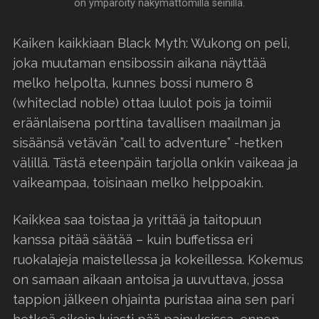
on ympäröity näkymättömillä seinillä.
Kaiken kaikkiaan Black Myth: Wukong on peli,
joka muutaman ensibossin aikana näyttää
melko helpolta, kunnes bossi numero 8
(whiteclad noble) ottaa luulot pois ja toimii
eräänlaisena porttina tavallisen maailman ja
sisäänsä vetävän ”call to adventure” -hetken
välillä. Tästä eteenpäin tarjolla onkin vaikeaa ja
vaikeampaa, toisinaan melko helppoakin.
Kaikkea saa toistaa ja yrittää ja taitopuun
kanssa pitää säätää – kuin buffetissa eri
ruokalajeja maistellessa ja kokeillessa. Kokemus
on samaan aikaan antoisa ja uuvuttava, jossa
tappion jälkeen ohjainta puristaa aina sen pari