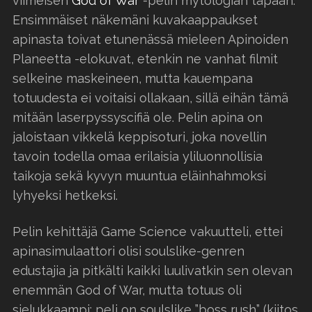
viimeisen
God of War
-pelin mytologian tapaan.
Ensimmäiset näkemäni kuvakaappaukset
apinasta toivat etunenässä mieleen Apinoiden
Planeetta -elokuvat, etenkin ne vanhat filmit
selkeine maskeineen, mutta kauempana
totuudesta ei voitaisi ollakaan, sillä eihän tämä
mitään laserpyssyscifiä ole. Pelin apina on
jaloistaan vikkelä keppisoturi, joka novellin
tavoin todella omaa erilaisia yliluonnollisia
taikoja sekä kyvyn muuntua eläinhahmoksi
lyhyeksi hetkeksi.
Pelin kehittäjä Game Science vakuutteli, ettei
apinasimulaattori olisi soulslike-genren
edustajia ja pitkälti kaikki luulivatkin sen olevan
enemmän God of War, mutta totuus oli
sielukkaampi: peli on soulslike ”boss rush” (kiitos