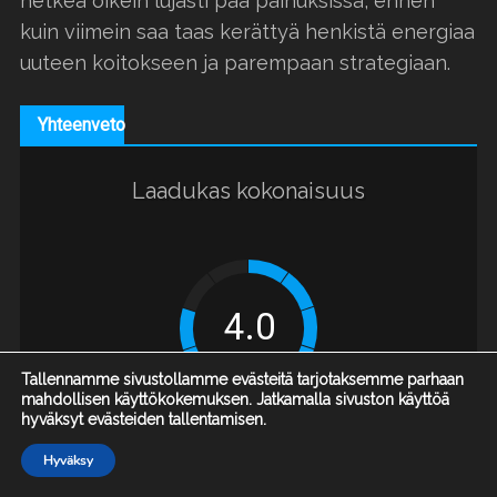
hetkeä oikein lujasti pää painuksissa, ennen
kuin viimein saa taas kerättyä henkistä energiaa
uuteen koitokseen ja parempaan strategiaan.
Yhteenveto
Laadukas kokonaisuus
Tallennamme sivustollamme evästeitä tarjotaksemme parhaan
mahdollisen käyttökokemuksen. Jatkamalla sivuston käyttöä
hyväksyt evästeiden tallentamisen.
Hyväksy
Hyvää
Huonoa
Etusivu
Arvostelut
Uutiset