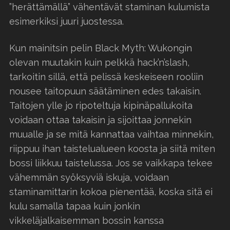
”herättämällä” vähentävät staminan kulumista
esimerkiksi juuri juostessa.
Kun mainitsin pelin Black Myth: Wukongin
olevan muutakin kuin pelkkä hack’n’slash,
tarkoitin sillä, että pelissä keskeiseen rooliin
nousee taitopuun säätäminen edes takaisin.
Taitojen ylle jo ripoteltuja kipinäpallukoita
voidaan ottaa takaisin ja sijoittaa jonnekin
muualle ja se mitä kannattaa vaihtaa minnekin,
riippuu ihan taistelualueen koosta ja siitä miten
bossi liikkuu taistelussa. Jos se vaikkapa tekee
vähemmän syöksyviä iskuja, voidaan
staminamittarin kokoa pienentää, koska sitä ei
kulu samalla tapaa kuin jonkin
vikkeläjalkaisemman bossin kanssa