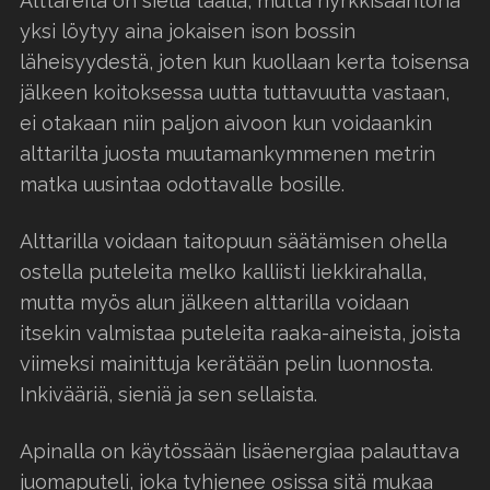
Alttareita on siellä täällä, mutta nyrkkisääntönä
yksi löytyy aina jokaisen ison bossin
läheisyydestä, joten kun kuollaan kerta toisensa
jälkeen koitoksessa uutta tuttavuutta vastaan,
ei otakaan niin paljon aivoon kun voidaankin
alttarilta juosta muutamankymmenen metrin
matka uusintaa odottavalle bosille.
Alttarilla voidaan taitopuun säätämisen ohella
ostella puteleita melko kalliisti liekkirahalla,
mutta myös alun jälkeen alttarilla voidaan
itsekin valmistaa puteleita raaka-aineista, joista
viimeksi mainittuja kerätään pelin luonnosta.
Inkivääriä, sieniä ja sen sellaista.
Apinalla on käytössään lisäenergiaa palauttava
juomaputeli, joka tyhjenee osissa sitä mukaa