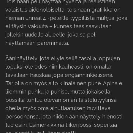
Toisinaan peli näyttää hyvältä ja realistinen
valaistus aidonoloiselta, toisinaan grafiikka on
hieman unreal 4 -peleille tyypillistä muhjua, joka
ei täysin vakuuta – kunnes taas saavutaan
jollekin uudelle alueelle, joka sa peli
näyttämään paremmalta.
Ääninäyttely, jota ei yleisellä tasolla loppujen
lopuksi ole edes niin kauheasti, on omalla
tavallaan hauskaa jopa englanninkielisenä.
Tarjolla on myös aito kiinalainen puhe. Apina ei
liiemmin puhku ja puhise, mutta jokaisella
bossilla tuntuu olevan oman taistelutyylinsä
ohella myös oma ainutlaatuisen huvittava
persoonansa, jota niiden ääninäyttely hienosti
tuo esiin. Esimerkikkinä tiikeribossi sopertaa