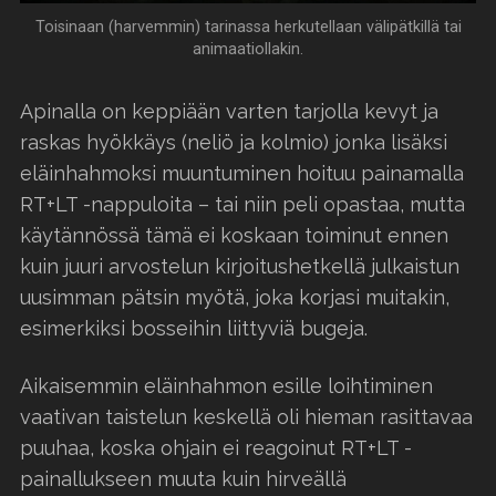
Toisinaan (harvemmin) tarinassa herkutellaan välipätkillä tai
animaatiollakin.
Apinalla on keppiään varten tarjolla kevyt ja
raskas hyökkäys (neliö ja kolmio) jonka lisäksi
eläinhahmoksi muuntuminen hoituu painamalla
RT+LT -nappuloita – tai niin peli opastaa, mutta
käytännössä tämä ei koskaan toiminut ennen
kuin juuri arvostelun kirjoitushetkellä julkaistun
uusimman pätsin myötä, joka korjasi muitakin,
esimerkiksi bosseihin liittyviä bugeja.
Aikaisemmin eläinhahmon esille loihtiminen
vaativan taistelun keskellä oli hieman rasittavaa
puuhaa, koska ohjain ei reagoinut RT+LT -
painallukseen muuta kuin hirveällä