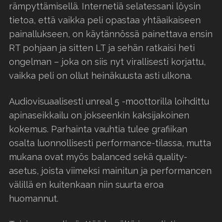
rämpyttämisellä. Internetiä selatessani löysin
tietoa, että vaikka peli opastaa yhtäaikaiseen
painallukseen, on käytännössä painettava ensin
RT pohjaan ja sitten LT ja sehän ratkaisi heti
ongelman – joka on siis nyt virallisesti korjattu,
vaikka peli on ollut heinäkuusta asti ulkona.
Audiovisuaalisesti unreal 5 -moottorilla loihdittu
apinaseikkailu on jokseenkin kaksijakoinen
kokemus. Parhainta vauhtia tulee grafiikan
osalta luonnollisesti performance-tilassa, mutta
mukana ovat myös balanced sekä quality-
asetus, joista viimeksi mainitun ja performancen
välillä en kuitenkaan niin suurta eroa
huomannut.