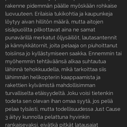
rakenne pidemmän päälle myöskään rohkaise
luovuuteen. Erilaisia tukikohtia ja kaupunkeja
löytyy aivan hillitön määrä, mutta aitojen
sisäpuolilta pilkottavat aina ne samat
punavärillä merkatut öljysäiliöt, lautasantennit
ja kännykkätornit, joita pelaaja on piuhoittanut
toisiinsa jo kyllästymiseen saakka. Ennemmin tai
myöhemmin tehtäväänsä alkaa suhtautua
lähinnä tehokkuudella, mikä tarkoittaa siis
lähimmän helikopterin kaappaamista ja
rakettien kylvämistä mahdollisimman
turvalliselta etäisyydeltä. Joku voisi tietenkin
todeta sen olevan ihan omaa syytä, jos peliä
pelaa tylsästi, mutta todellisuudessa Just Cause
3 äityy kunnolla pelattuna hyvinkin
rankaisevaksi, eivätkä pitkät latausajat