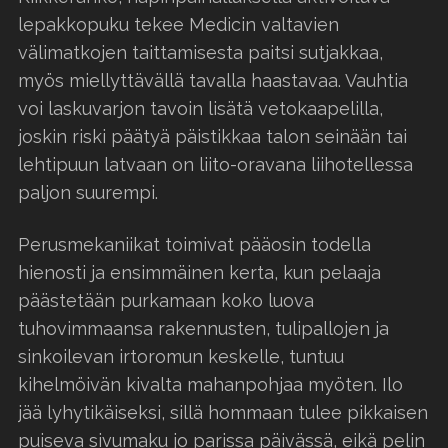
lepakkopuku tekee Medicin valtavien
välimatkojen taittamisesta paitsi sutjakkaa,
myös miellyttävällä tavalla haastavaa. Vauhtia
voi laskuvarjon tavoin lisätä vetokaapelilla,
joskin riski päätyä päistikkaa talon seinään tai
lehtipuun latvaan on liito-oravana liihotellessa
paljon suurempi.
Perusmekaniikat toimivat pääosin todella
hienosti ja ensimmäinen kerta, kun pelaaja
päästetään purkamaan koko luova
tuhovimmaansa rakennusten, tulipallojen ja
sinkoilevan irtoromun keskelle, tuntuu
kihelmöivän kivalta mahanpohjaa myöten. Ilo
jää lyhytikäiseksi, sillä hommaan tulee pikkaisen
puiseva sivumaku jo parissa päivässä, eikä pelin