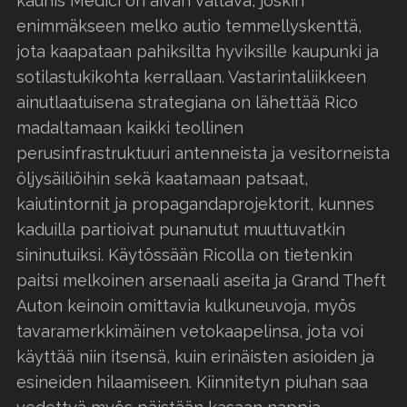
kaunis Medici on aivan valtava, joskin
enimmäkseen melko autio temmellyskenttä,
jota kaapataan pahiksilta hyviksille kaupunki ja
sotilastukikohta kerrallaan. Vastarintaliikkeen
ainutlaatuisena strategiana on lähettää Rico
madaltamaan kaikki teollinen
perusinfrastruktuuri antenneista ja vesitorneista
öljysäiliöihin sekä kaatamaan patsaat,
kaiutintornit ja propagandaprojektorit, kunnes
kaduilla partioivat punanutut muuttuvatkin
sininutuiksi. Käytössään Ricolla on tietenkin
paitsi melkoinen arsenaali aseita ja Grand Theft
Auton keinoin omittavia kulkuneuvoja, myös
tavaramerkkimäinen vetokaapelinsa, jota voi
käyttää niin itsensä, kuin erinäisten asioiden ja
esineiden hilaamiseen. Kiinnitetyn piuhan saa