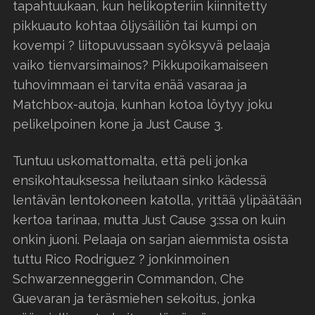
tapahtuukaan, kun helikopteriin kiinnitetty
pikkuauto kohtaa öljysäiliön tai kumpi on
kovempi ? liitopuvussaan syöksyvä pelaaja
vaiko tienvarsimainos? Pikkupoikamaiseen
tuhovimmaan ei tarvita enää vasaraa ja
Matchbox-autoja, kunhan kotoa löytyy joku
pelikelpoinen kone ja Just Cause 3.
Tuntuu uskomattomalta, että peli jonka
ensikohtauksessa heilutaan sinko kädessä
lentävän lentokoneen katolla, yrittää ylipäätään
kertoa tarinaa, mutta Just Cause 3:ssa on kuin
onkin juoni. Pelaaja on sarjan aiemmista osista
tuttu Rico Rodriguez ? jonkinmoinen
Schwarzenneggerin Commandon, Che
Guevaran ja teräsmiehen sekoitus, jonka