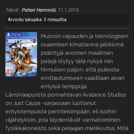
Teksti:
Petteri Hemmilä
, 11.1.2016
Arvioitu lukuaika: 3 minuuttia
Muinoin vapauden ja teknologisen
osaamisen kimaltavina jalokivinä
pidettyjä avoimen maailman
pelejä löytyy tätä nykyä niin
hirmuisen paljon, että joukosta
erottautumiseen vaaditaan aivan
erityisiä temppuja.
Länsinaapurista ponnahtavan Avalance Studios
on Just Cause -sarjassaan luottanut
erityistempuista perinteisimpään, eli isoihin
räjähdyksiin, jota täydentävät varmatoiminen
fysiikkakoneisto sekä pelaajan mielikuvitus. Mitä