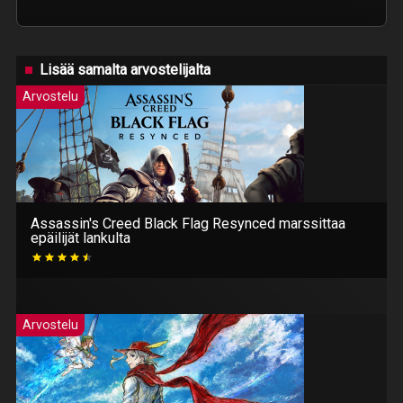
Lisää samalta arvostelijalta
Arvostelu
Assassin's Creed Black Flag Resynced marssittaa
epäilijät lankulta
Arvostelu