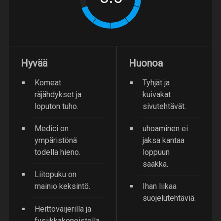
Hyvää
Huonoa
Komeat
Tyhjät ja
räjähdykset ja
kuivakat
loputon tuho.
sivutehtävät.
Medici on
uhoaminen ei
ympäristönä
jaksa kantaa
todella hieno.
loppuun
saakka.
Liitopuku on
mainio keksintö.
Ihan liikaa
suojelutehtäviä.
Heittovaijerilla ja
fysiikkakoneistolla