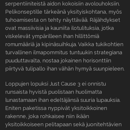
serpentiiniteistä aidon kokoisiin avolouhoksiin.
Pelikonseptille tärkeänä yksityiskohtana, myös
tuhoamisesta on tehty näyttävää. Räjähdykset
ovat massiivisia ja kauniita ilotulituksia, jotka
viskelevät ympärilleen ihan hillittömiä
romumääriä ja kipinäsuihkuja. Vaikka tukikohtien
turvallinen ilmapommitus tuntuukin strategiana
puuduttavalta, nostaa jokainen horisonttiin
piirtyvä tulipallo ihan vähän hymyä suunpieleen.
Loppujen lopuksi Just Cause 3 ei onnistu
runsaista hyvistä puolistaan huolimatta
lunastamaan ihan edeltäjänsä suuria lupauksia.
Eniten paketissa nyppivät yksitoikkoinen
rakenne, joka rohkaisee niin ikään
yksitoikkoiseen pelitapaan sekä juonitehtävien