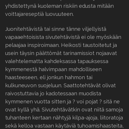
yhdistettynä kuoleman riskiin edusta mitään
voittajareseptiä luovuuteen.
Juonitehtävistä tai sinne tänne viljellyistä
vapaaehtoisista sivutehtävistä ei ole myöskään
pelaajaa inspiroimaan. Heikosti taustoitetut ja
usein täysin päättömät tarinamissiot nojaavat
valehtelematta kahdeksassa tapauksessa
kymmenestä halvimpaan mahdolliseen
haasteeseen, eli jonkun hahmon tai
kulkuneuvon suojeluun. Saattotehtävät olivat
raivostuttavia jo kadotessaan muodista
kymmenen vuotta sitten ja ? voi pojat ? sitä ne
ovat kyllä yhä. Sivutehtävätkin ovat niitä samoja
tuhanteen kertaan nähtyjä kilpa-ajoja, liitoratoja
sekä kelloa vastaan käytäviä tuhoamishaasteita,