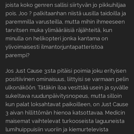
joista koko genren sallisi siirtyvän jo pikkuhiljaa
pois. Joo ? palkitaanhan niistä uusilla taidoilla ja
paremmilla varusteilla, mutta mihin ihmeeseen
tarvitsen muka ylimääräisiä räjähteitä, kun
minulla on helikopteri jonka kantama on
ylivoimaisesti ilmantorjuntapatteristoa
parempi?
Jos Just Cause 3:sta pitäisi poimia joku erityisen
positiivinen ominaisuus, liittyisi se varmaan pelin
ulkonäköön. Tätäkin iloa vesittää usein ja syvälle
sukeltava ruudunpäivitysnopeus, mutta silloin
kun palat loksahtavat paikoilleen, on Just Cause
3 aivan hillittömän hienoa katsottavaa. Medicin
maisemat vaihtelevat turkooseista laguuneista
lumihuippuisiin vuoriin ja kiemurtelevista