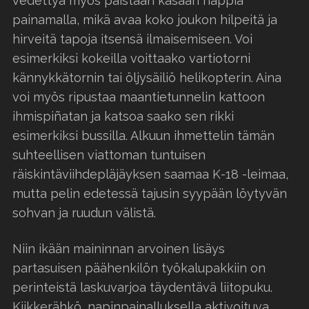
vedettyä myös päistään kasaan nappia
painamalla, mikä avaa koko joukon hilpeitä ja
hirveitä tapoja itsensä ilmaisemiseen. Voi
esimerkiksi kokeilla voittaako vartiotorni
kännykkätornin tai öljysäiliö helikopterin. Aina
voi myös ripustaa maantietunnelin kattoon
ihmispiñatan ja katsoa saako sen rikki
esimerkiksi bussilla. Alkuun ihmettelin tämän
suhteellisen viattoman tuntuisen
räiskintäviihdepläjäyksen saamaa K-18 -leimaa,
mutta pelin edetessä tajusin syypään löytyvän
sohvan ja ruudun välistä.
Niin ikään maininnan arvoinen lisäys
partasuisen päähenkilön työkalupakkiin on
perinteistä laskuvarjoa täydentävä liitopuku.
Kiikkerähkö, napinpainalluksella aktivoituva