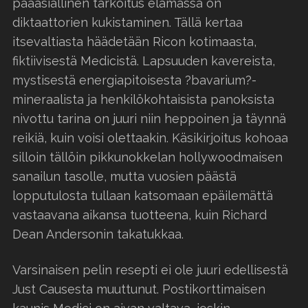
pääasiallinen tarkoitus elämässä on
diktaattorien kukistaminen. Tällä kertaa
itsevaltiasta häädetään Ricon kotimaasta,
fiktiivisestä Medicistä. Lapsuuden kavereista,
mystisestä energiapitoisesta ?bavarium?-
mineraalista ja henkilökohtaisista panoksista
nivottu tarina on juuri niin heppoinen ja täynnä
reikiä, kuin voisi olettaakin. Käsikirjoitus kohoaa
silloin tällöin pikkunokkelan hollywoodmaisen
sanailun tasolle, mutta vuosien päästä
lopputulosta tullaan katsomaan epäilemättä
vastaavana aikansa tuotteena, kuin Richard
Dean Andersonin takatukkaa.
Varsinaisen pelin resepti ei ole juuri edellisestä
Just Causesta muuttunut. Postikorttimaisen