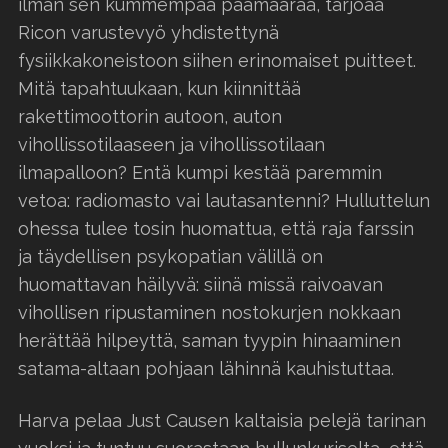
ilman sen kummempaa päämäärää, tarjoaa
Ricon varustevyö yhdistettynä
fysiikkakoneistoon siihen erinomaiset puitteet.
Mitä tapahtuukaan, kun kiinnittää
rakettimoottorin autoon, auton
vihollissotilaaseen ja vihollissotilaan
ilmapalloon? Entä kumpi kestää paremmin
vetoa: radiomasto vai lautasantenni? Hulluttelun
ohessa tulee tosin huomattua, että raja farssin
ja täydellisen psykopatian välillä on
huomattavan häilyvä: siinä missä raivoavan
vihollisen ripustaminen nostokurjen nokkaan
herättää hilpeyttä, saman tyypin hinaaminen
satama-altaan pohjaan lähinnä kauhistuttaa.
Harva pelaa Just Causen kaltaisia pelejä tarinan