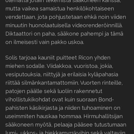
olematta jotain tekemistä sääkoneen kanssa,
mutta vaikea samaistua henkilökohtaiseen
vendettaan, jota pohjustetaan ehkä noin viiden
minuutin huonolaatuisella videorenderöinnillä.
Diktaattori on paha, sääkone pahempi ja tämä
on ilmeisesti vain pakko uskoa.
Solís tarjoaa kauniit puitteet Ricon yhden
miehen sodalle. Viidakkoa, vuoristoa, jokia,
vesiputouksia, niittyjä ja erilaisia kyläpahasia
riittää silmänkantamattomiin. Vuorten rinteille,
patojen päälle sekä luoliin rakennetut
vihollistukikohdat ovat kuin suoraan Bond-
pahisten käsikirjasta ja niiden tuhoaminen on
useimmiten hauskaa hommaa. Hirmuhallitsijan
sääkoneen myötä, pelaaja pääsee tutustumaan
lumi-, ukkos- ja hiekkamyrskyihin sekä valtaviin