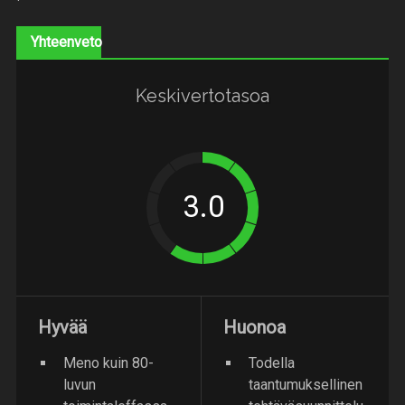
Yhteenveto
Keskivertotasoa
Hyvää
Huonoa
Meno kuin 80-
Todella
luvun
taantumuksellinen