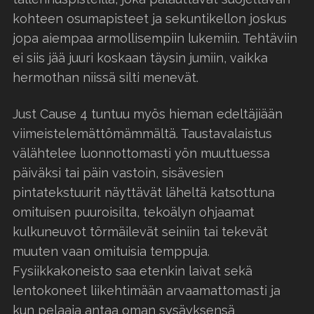
kohteen osumapisteet ja sekuntikellon joskus
jopa aiempaa armollisempiin lukemiin. Tehtäviin
ei siis jää juuri koskaan täysin jumiin, vaikka
hermothan niissä silti menevät.
Just Cause 4 tuntuu myös hieman edeltäjiään
viimeistelemättömämmältä. Taustavalaistus
välähtelee luonnottomasti yön muuttuessa
päiväksi tai päin vastoin, sisävesien
pintatekstuurit näyttävät läheltä katsottuna
omituisen puuroisilta, tekoälyn ohjaamat
kulkuneuvot törmäilevät seiniin tai tekevät
muuten vaan omituisia temppuja.
Fysiikkakoneisto saa etenkin laivat sekä
lentokoneet liikehtimään arvaamattomasti ja
kun pelaaja antaa oman sysäyksensä