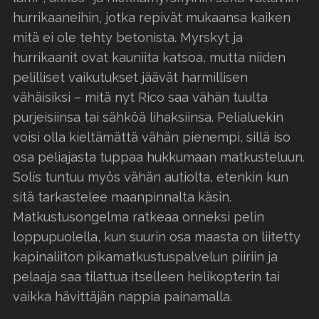
hurrikaaneihin, jotka repivät mukaansa kaiken
mitä ei ole tehty betonista. Myrskyt ja
hurrikaanit ovat kauniita katsoa, mutta niiden
pelilliset vaikutukset jäävät harmillisen
vähäisiksi – mitä nyt Rico saa vähän tuulta
purjeisiinsa tai sähköä lihaksiinsa. Pelialuekin
voisi olla kieltämättä vähän pienempi, sillä iso
osa peliajasta tuppaa hukkumaan matkusteluun.
Solís tuntuu myös vähän autiolta, etenkin kun
sitä tarkastelee maanpinnalta käsin.
Matkustusongelma ratkeaa onneksi pelin
loppupuolella, kun suurin osa maasta on liitetty
kapinaliiton pikamatkustuspalvelun piiriin ja
pelaaja saa tilattua itselleen helikopterin tai
vaikka hävittäjän nappia painamalla.