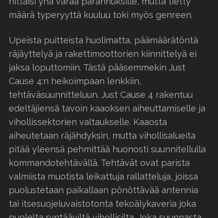
riittäisi yhä varaa parannuksille, mutta tietty
määrä typeryyttä kuuluu toki myös genreen.
Upeista puitteista huolimatta, päämäärätöntä
räjäyttelyä ja rakettimoottorien kiinnittelyä ei
jaksa loputtomiin. Tästä pääsemmekin Just
Cause 4:n heikoimpaan lenkkiin,
tehtäväsuunnitteluun. Just Cause 4 rakentuu
edeltäjiensä tavoin kaaoksen aiheuttamiselle ja
vihollissektorien valtaukselle. Kaaosta
aiheutetaan räjähdyksin, mutta vihollisalueita
pitää yleensä pehmittää huonosti suunnitellulla
kommandotehtävällä. Tehtävät ovat parista
valmiista muotista leikattuja rallatteluja, joissa
puolustetaan paikallaan pönöttävää antennia
tai itsesuojeluvaistotonta tekoälykaveria joka
puolelta ryntääviltä vihollisilta. Joka suunnasta