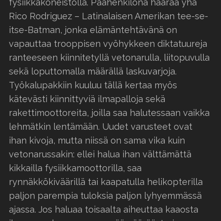
fysiikkakoneistolla. Päähenkilönä häärää yhä
Rico Rodriguez – Latinalaisen Amerikan tee-se-
itse-Batman, jonka elämäntehtävänä on
vapauttaa trooppisen vyöhykkeen diktatuureja
ranteeseen kiinnitetyllä vetonarulla, liitopuvulla
sekä loputtomalla määrällä laskuvarjoja.
Työkalupakkiin kuuluu tällä kertaa myös
kätevästi kiinnittyviä ilmapalloja sekä
rakettimoottoreita, joilla saa halutessaan vaikka
lehmätkin lentämään. Uudet varusteet ovat
ihan kivoja, mutta niissä on sama vika kuin
vetonarussakin: ellei halua ihan välttämättä
kikkailla fysiikkamoottorilla, saa
rynnäkkökiväärillä tai kaapatulla helikopterilla
paljon parempia tuloksia paljon lyhyemmässä
ajassa. Jos haluaa toisaalta aiheuttaa kaaosta