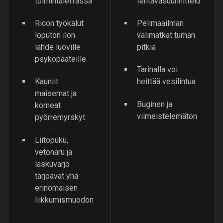
toimintaleffassa
tehtäväsuunnittelu
Ricon työkalut
Pelimaailman
loputon ilon
välimatkat turhan
lähde luoville
pitkiä
psykopaateille
Tarinalla voi
Kauniit
heittää vesilintua
maisemat ja
Buginen ja
komeat
viimeistelemätön
pyörremyrskyt
Liitopuku,
vetonaru ja
laskuvarjo
tarjoavat yhä
erinomaisen
liikkumismuodon