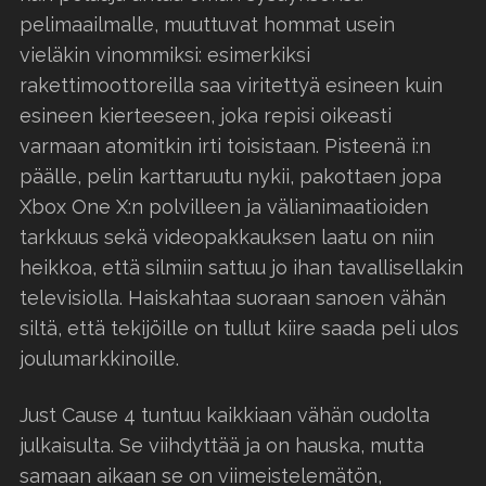
pelimaailmalle, muuttuvat hommat usein
vieläkin vinommiksi: esimerkiksi
rakettimoottoreilla saa viritettyä esineen kuin
esineen kierteeseen, joka repisi oikeasti
varmaan atomitkin irti toisistaan. Pisteenä i:n
päälle, pelin karttaruutu nykii, pakottaen jopa
Xbox One X:n polvilleen ja välianimaatioiden
tarkkuus sekä videopakkauksen laatu on niin
heikkoa, että silmiin sattuu jo ihan tavallisellakin
televisiolla. Haiskahtaa suoraan sanoen vähän
siltä, että tekijöille on tullut kiire saada peli ulos
joulumarkkinoille.
Just Cause 4 tuntuu kaikkiaan vähän oudolta
julkaisulta. Se viihdyttää ja on hauska, mutta
samaan aikaan se on viimeistelemätön,