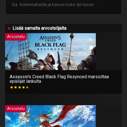
64 -kokemuksista ja kasvoi koko 90-luvun ...
Lisää samalta arvostelijalta
Arvostelu
Assassin's Creed Black Flag Resynced marssittaa
epäilijät lankulta
Arvostelu