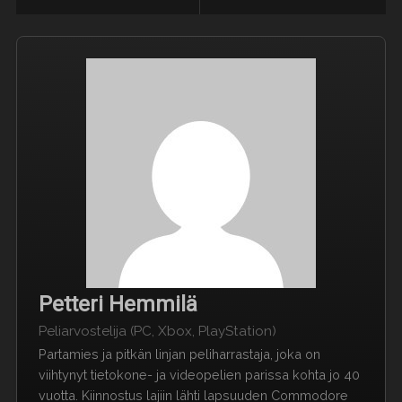
Petteri Hemmilä
Peliarvostelija (PC, Xbox, PlayStation)
Partamies ja pitkän linjan peliharrastaja, joka on
viihtynyt tietokone- ja videopelien parissa kohta jo 40
vuotta. Kiinnostus lajiin lähti lapsuuden Commodore