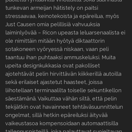
tunkevan armeijan hätistely on paitsi
stressaavaa, keinotekoista ja epäreilua, myös
Just Causen omia pelillisiä vahvuuksia
laiminlyövää – Ricon upeasta leluarsenaalista ei
ole nimittäin mitään hyötyä diktaattorin
sotakoneen vyöryessä niskaan, vaan peli
taantuu ihan puhtaaksi ammuskeluksi. Muita
upeita designkukkasia ovat pakolliset
ajotehtävät pelin hirvittävän kiikkerillä autoilla
sekä erilaiset ajastetut haasteet, joissa
liihotellaan terminaalilta toiselle sekuntikellon
säestämänä. Vaikuttaa vähän siltä, että pelin
tekijätkin ovat havainneet tehtäväsuunnittelun
ongelmat, sillä hetkin epäreiluksi äityvää
vaikeustasoa kompensoidaan automaattisilla
tallennuspisteillä, joka palauttavat suojeltavan