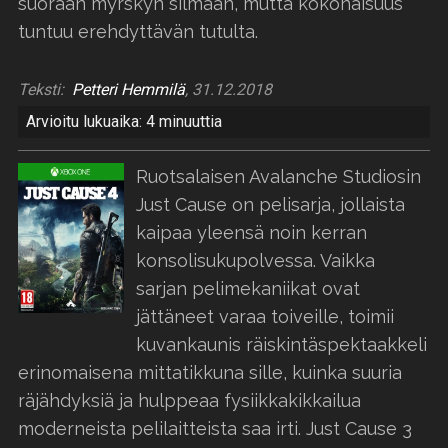
suoraan myrskyn silmään, mutta kokonaisuus
tuntuu erehdyttävän tutulta.
Teksti:
Petteri Hemmilä
, 31.12.2018
Arvioitu lukuaika: 4 minuuttia
Ruotsalaisen Avalanche Studiosin
Just Cause on pelisarja, jollaista
kaipaa yleensä noin kerran
konsolisukupolvessa. Vaikka
sarjan pelimekaniikat ovat
jättäneet varaa toiveille, toimii
kuvankaunis räiskintäspektaakkeli
erinomaisena mittatikkuna sille, kuinka suuria
räjähdyksiä ja hulppeaa fysiikkakikkailua
moderneista pelilaitteista saa irti. Just Cause 3