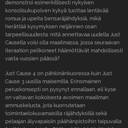
demonstroi esimerkillisesti nykyisen
konsolisukupolven kykyä tuottaa lentävää
romua ja upeita bensaräjähdyksiä, mikä
herättää kysymyksen neljännen osan
tarpeellisuudesta: mitä annettavaa uudella Just
Causella voisi olla maailmassa, jossa seuraavan
iteraation pelikoneet häämöttävät mahdollisesti
vasta vuosien päässä?
Just Cause 4 on pähkinänkuoressa kuin Just
Cause 3 uusilla maisemilla. Erinomainen
peruskonsepti on pysynyt ennallaan, eli kyse
on valtavan kokoisesta avoimen maailman
ammuskelusta, jota kuorrutetaan
toimintaelokuvamaisilla räjähdyksillä sekä
pelaajan älyvapaisiin päähänpistoihin taipuvalla