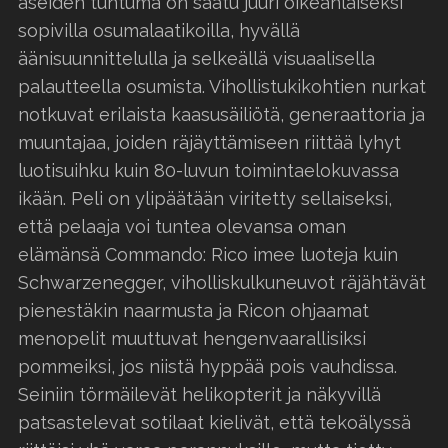
aseiden tuntuma on saatu juuri oikeanlaiseksi
sopivilla osumalaatikoilla, hyvällä
äänisuunnittelulla ja selkeällä visuaalisella
palautteella osumista. Vihollistukikohtien nurkat
notkuvat erilaista kaasusäiliötä, generaattoria ja
muuntajaa, joiden räjäyttämiseen riittää lyhyt
luotisuihku kuin 80-luvun toimintaelokuvassa
ikään. Peli on ylipäätään viritetty sellaiseksi,
että pelaaja voi tuntea olevansa oman
elämänsä Commando: Rico imee luoteja kuin
Schwarzenegger, viholliskulkuneuvot räjähtävät
pienestäkin naarmusta ja Ricon ohjaamat
menopelit muuttuvat hengenvaarallisiksi
pommeiksi, jos niistä hyppää pois vauhdissa.
Seiniin törmäilevät helikopterit ja näkyvillä
patsastelevat sotilaat kielivät, että tekoälyssä