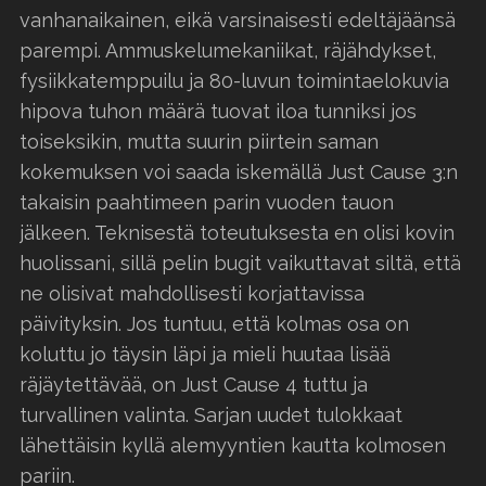
vanhanaikainen, eikä varsinaisesti edeltäjäänsä
parempi. Ammuskelumekaniikat, räjähdykset,
fysiikkatemppuilu ja 80-luvun toimintaelokuvia
hipova tuhon määrä tuovat iloa tunniksi jos
toiseksikin, mutta suurin piirtein saman
kokemuksen voi saada iskemällä Just Cause 3:n
takaisin paahtimeen parin vuoden tauon
jälkeen. Teknisestä toteutuksesta en olisi kovin
huolissani, sillä pelin bugit vaikuttavat siltä, että
ne olisivat mahdollisesti korjattavissa
päivityksin. Jos tuntuu, että kolmas osa on
koluttu jo täysin läpi ja mieli huutaa lisää
räjäytettävää, on Just Cause 4 tuttu ja
turvallinen valinta. Sarjan uudet tulokkaat
lähettäisin kyllä alemyyntien kautta kolmosen
pariin.