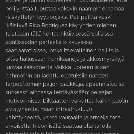
vuoksi ja tuntuu suorastaan hullunkuriselta, että
peli yrittää tuputtaa vakavin naamoin draamaa
räiskyttelyn kyytipojaksi. Peli peliltä keski-
ikäistyvä Rico Rodriguez käy yhden miehen
taistoaan tällä kertaa fiktiivisessä Solísissa –
sisällissodan partaalla kiikkuvassa
saariparatiisissa, jonka itsevaltainen hallitsija
pitää hallussaan hurrikaaneja ja ukkosmyrskyjä
luovaa sääkonetta. Vaikka juoneen ja sen
hahmoihin on ladattu odotuksiin nähden
tarpeettoman paljon paukkuja, epäonnistuu se
surkeasti ainoassa tehtävässään: pelaajan
motivoinnissa. Diktaattori vaikuttaa kaikin puolin
sivistyneeltä, maan infrastruktuuri
kehittyneeltä, kansa vauraalta ja armeija tasa-
arvoiselta. Ricon isällä saattaa olla tai olla