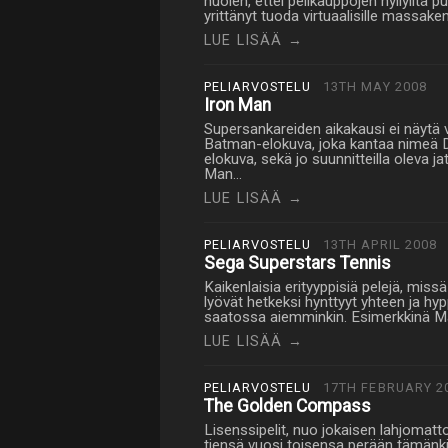
huolen, ettei pelikauppojen hyllyiltä 
yrittänyt tuoda virtuaalisille massaken
LUE LISÄÄ →
PELIARVOSTELU
13TH MAY 2008
Iron Man
Supersankareiden aikakausi ei näytä va
Batman-elokuva, joka kantaa nimeä 
elokuva, sekä jo suunnitteilla oleva ja
Man…
LUE LISÄÄ →
PELIARVOSTELU
13TH APRIL 2008
Sega Superstars Tennis
Kaikenlaisia erityyppisiä pelejä, mis
lyövät hetkeksi hynttyyt yhteen ja hy
saatossa aiemminkin. Esimerkkinä Mar
LUE LISÄÄ →
PELIARVOSTELU
17TH FEBRUARY 2
The Golden Compass
Lisenssipelit, nuo jokaisen lahjomatto
tiensä vuosi toisensa perään tämänkin 