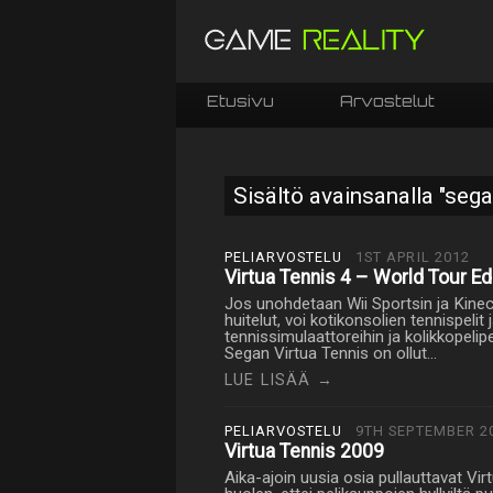
Etusivu
Arvostelut
Sisältö avainsanalla "sega
PELIARVOSTELU
1ST APRIL 2012
Virtua Tennis 4 – World Tour Ed
Jos unohdetaan Wii Sportsin ja Kinec
huitelut, voi kotikonsolien tennispelit 
tennissimulaattoreihin ja kolikkopeli
Segan Virtua Tennis on ollut…
LUE LISÄÄ →
PELIARVOSTELU
9TH SEPTEMBER 2
Virtua Tennis 2009
Aika-ajoin uusia osia pullauttavat Vir