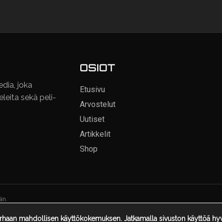
OSIOT
dia, joka
Etusivu
keleita sekä peli-
Arvostelut
Uutiset
Artikkelit
Shop
än.
haan mahdollisen käyttökokemuksen. Jatkamalla sivuston käyttöä hyvä