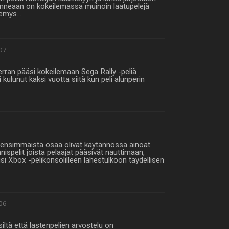
a onneaan on kokeilemassa muinoin laatupelejä
äkemys…
07
kerran pääsi kokeilemaan Sega Rally -peliä
i kulunut kaksi vuotta siitä kun peli alunperin
i ensimmäistä osaa olivat käytännössä ainoat
nispelit joista pelaajat pääsivät nauttimaan,
i Xbox -pelikonsolilleen lähestulkoon täydellisen
06
iltä että lastenpelien arvostelu on