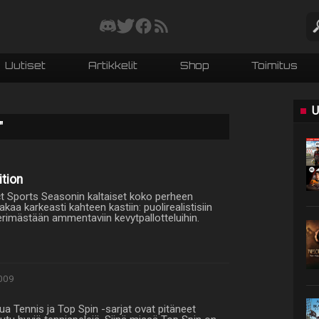
Uutiset
Artikkelit
Shop
Toimitus
U
"
ition
t Sports Seasonin kaltaiset koko perheen
jakaa karkeasti kahteen kastiin: puolirealistisiin
perimästään ammentaviin kevytpallotteluihin.
009
tua Tennis ja Top Spin -sarjat ovat pitäneet