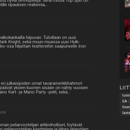
puutu hyviä tennispelejä. Siinä missä Top Spin on
tille ripauksen realismia,…
lkokankailla hiipuvan. Tuloillaan on uusi
Dark Knight, sekä muun muassa uusi Hulk-
tko-osa hiljattain teattereihin saapuneelle Iron
sä eri julkaisijoiden omat tavaramerkkihahmot
LII
ppäävät yksien kuorien sisään on nähty vuosien
io Kart -ja Mario Party -pelit, sekä…
toim
EA
(
lise
008
last
man peliarvostelijan arkkiviholliset, löytävät
peliarvostelijan käsittelyyn ja lähes järjestäen