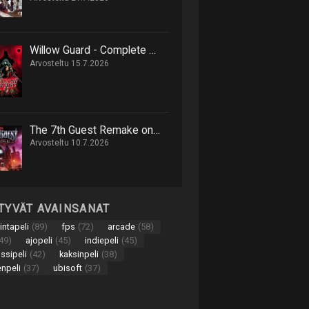
Willow Guard - Complete Edition on hack 'n' slash -retki eläinten valtakuntaan
Arvosteltu 15.7.2026
The 7th Guest Remake on onnistunut uusinta 90-luvun seikkailusta
Arvosteltu 10.7.2026
TTYVÄT AVAINSANAT
intapeli
(89)
fps
(72)
arcade
(58)
49)
ajopeli
(45)
indiepeli
(45)
nssipeli
(42)
kaksinpeli
(38)
enpeli
(37)
ubisoft
(37)