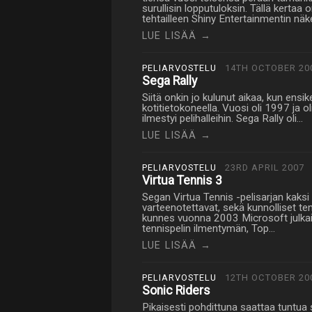
surullisin lopputuloksin. Tällä kerta
tehtailleen Shiny Entertainmentin n
LUE LISÄÄ →
PELIARVOSTELU
14TH OCTOBER 20
Sega Rally
Siitä onkin jo kulunut aikaa, kun ensi
kotitietokoneella. Vuosi oli 1997 ja ol
ilmestyi pelihalleihin. Sega Rally oli…
LUE LISÄÄ →
PELIARVOSTELU
23RD APRIL 2007
Virtua Tennis 3
Segan Virtua Tennis -pelisarjan kaks
varteenotettavat, sekä kunnolliset ten
kunnes vuonna 2003 Microsoft julkais
tennispelin ilmentymän, Top…
LUE LISÄÄ →
PELIARVOSTELU
12TH OCTOBER 20
Sonic Riders
Pikaisesti pohdittuna saattaa tuntua s