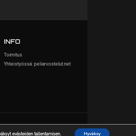
INFO
Toimitus
Yhteistyössä: peliarvostelut.net
Hyväksy
ksyt evästeiden tallentamisen.