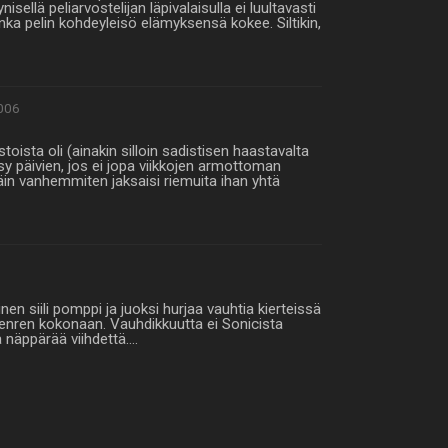
sellä peliarvostelijan läpivalaisulla ei luultavasti
ka pelin kohdeyleisö elämyksensä kokee. Siltikin,
006
toista oli (ainakin silloin sadistisen haastavalta
sy päivien, jos ei jopa viikkojen armottoman
äin vanhemmiten jaksaisi riemuita ihan yhtä
nen siili pomppi ja juoksi hurjaa vauhtia kierteissä
enren kokonaan. Vauhdikkuutta ei Sonicista
kä näppärää viihdettä.…