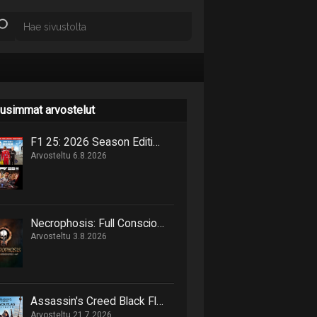
usimmat arvostelut
F1 25: 2026 Season Edition niputtaa uutta ja vanhaa samaan pakettiin
Arvosteltu 6.8.2026
Necrophosis: Full Consciousness tarjoilee lovecraftimaisen matkan painajaisnäkymiin
Arvosteltu 3.8.2026
Assassin's Creed Black Flag Resynced marssittaa epäilijät lankulta
Arvosteltu 21.7.2026