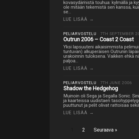
kovasydämistä touhua: kylmällä ja kyyni
ole mitään tekemistä sen kanssa, kuin
se…
LUE LISÄÄ →
PELIARVOSTELU
7TH SEPTEMBER 2
Outrun 2006 – Coast 2 Coast
Yksi lapsuuteni aikaisimmista pelimuis
tuntuvan) alkuperäisen Outrunin läpäi
urakoinnin tuloksena. Vaikken ehkä n
paljoa…
LUE LISÄÄ →
PELIARVOSTELU
7TH JUNE 2006
Shadow the Hedgehog
Muinoin oli Sega ja Segalla Sonic. Sini
ja kaarteissa uudistaen tasohyppelyg
puuttunut ja pelit olivat rattoisaa se
LUE LISÄÄ →
1
2
Seuraava »