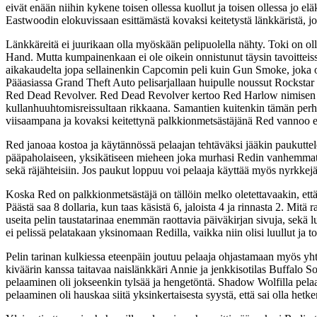
eivät enään niihin kykene toisen ollessa kuollut ja toisen ollessa jo e
Eastwoodin elokuvissaan esittämästä kovaksi keitetystä länkkäristä, jo
Länkkäreitä ei juurikaan olla myöskään pelipuolella nähty. Toki on oll
Hand. Mutta kumpainenkaan ei ole oikein onnistunut täysin tavoitteiss
aikakaudelta jopa sellainenkin Capcomin peli kuin Gun Smoke, joka oma
Pääasiassa Grand Theft Auto pelisarjallaan huipulle noussut Rockstar 
Red Dead Revolver. Red Dead Revolver kertoo Red Harlow nimisen länk
kullanhuuhtomisreissultaan rikkaana. Samantien kuitenkin tämän per
viisaampana ja kovaksi keitettynä palkkionmetsästäjänä Red vannoo
Red janoaa kostoa ja käytännössä pelaajan tehtäväksi jääkin paukuttele
pääpaholaiseen, yksikätiseen mieheen joka murhasi Redin vanhemmat. He
sekä räjähteisiin. Jos paukut loppuu voi pelaaja käyttää myös nyrkkej
Koska Red on palkkionmetsästäjä on tällöin melko oletettavaakin, että
Päästä saa 8 dollaria, kun taas käsistä 6, jaloista 4 ja rinnasta 2. Mitä
useita pelin taustatarinaa enemmän raottavia päiväkirjan sivuja, sekä
ei pelissä pelatakaan yksinomaan Redilla, vaikka niin olisi luullut ja t
Pelin tarinan kulkiessa eteenpäin joutuu pelaaja ohjastamaan myös yht
kiväärin kanssa taitavaa naislänkkäri Annie ja jenkkisotilas Buffalo So
pelaaminen oli jokseenkin tylsää ja hengetöntä. Shadow Wolfilla pelaam
pelaaminen oli hauskaa siitä yksinkertaisesta syystä, että sai olla hetk