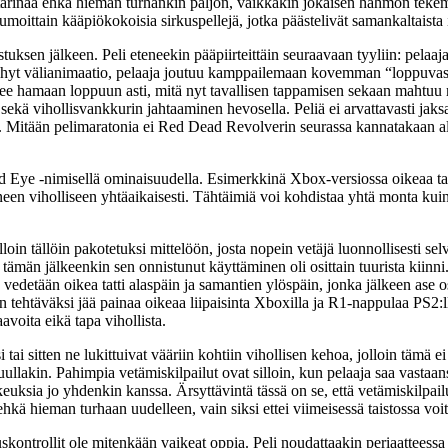
arinaa ehkä hieman turhankin paljon, vaikkakin jokaisen hahmon tekemiset
 laumoittain kääpiökokoisia sirkuspellejä, jotka päästelivät samankaltaist
stuksen jälkeen. Peli eteneekin pääpiirteittäin seuraavaan tyyliin: pel
yhyt välianimaatio, pelaaja joutuu kamppailemaan kovemman “loppuvastu
s etenee hamaan loppuun asti, mitä nyt tavallisen tappamisen sekaan maht
sekä vihollisvankkurin jahtaaminen hevosella. Peliä ei arvattavasti jaksa
itään pelimaratonia ei Red Dead Revolverin seurassa kannatakaan aloit
d Eye -nimisellä ominaisuudella. Esimerkkinä Xbox-versiossa oikeaa tatt
oneen viholliseen yhtäaikaisesti. Tähtäimiä voi kohdistaa yhtä monta kui
in tällöin pakotetuksi mittelöön, josta nopein vetäjä luonnollisesti selv
män jälkeenkin sen onnistunut käyttäminen oli osittain tuurista kiinni.
 vedetään oikea tatti alaspäin ja samantien ylöspäin, jonka jälkeen ase o
n tehtäväksi jää painaa oikeaa liipaisinta Xboxilla ja R1-nappulaa PS2:l
avoita eikä tapa vihollista.
i tai sitten ne lukittuivat vääriin kohtiin vihollisen kehoa, jolloin tämä 
uullakin. Pahimpia vetämiskilpailut ovat silloin, kun pelaaja saa vastaan
euksia jo yhdenkin kanssa. Ärsyttävintä tässä on se, että vetämiskilpail
ehkä hieman turhaan uudelleen, vain siksi ettei viimeisessä taistossa voi
kontrollit ole mitenkään vaikeat oppia. Peli noudattaakin periaatteessa 