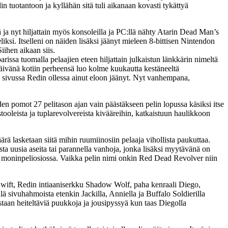
n tuotantoon ja kyllähän sitä tuli aikanaan kovasti tykättyä
 ja nyt hiljattain myös konsoleilla ja PC:llä nähty Atarin Dead Man’s
ksi. Itselleni on näiden lisäksi jäänyt mieleen 8-bittisen Nintendon
iihen aikaan siis.
ssa tuomalla pelaajien eteen hiljattain julkaistun länkkärin nimeltä
ivänä kotiin perheensä luo kolme kuukautta kestäneeltä
sivussa Redin ollessa ainut eloon jäänyt. Nyt vanhempana,
den pomot 27 pelitason ajan vain päästäkseen pelin lopussa käsiksi itse
ooleista ja tuplarevolvereista kivääreihin, katkaistuun haulikkoon
ä lasketaan siitä mihin ruumiinosiin pelaaja vihollista paukuttaa.
upasta uusia aseita tai parannella vanhoja, jonka lisäksi myytävänä on
nsä moninpeliosiossa. Vaikka pelin nimi onkin Red Dead Revolver niin
k Swift, Redin intiaaniserkku Shadow Wolf, paha kenraali Diego,
lä sivuhahmoista etenkin Jackilla, Anniella ja Buffalo Soldierilla
staan heiteltäviä puukkoja ja jousipyssyä kun taas Diegolla