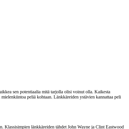
ikkea sen potentiaalia mitä tarjolla olisi voinut olla. Kaikesta
ti mielenkiintoa peliä kohtaan. Länkkäreiden ystävien kannattaa peli
ään. Klassisimpien länkkäreiden tähdet John Wayne ja Clint Eastwood