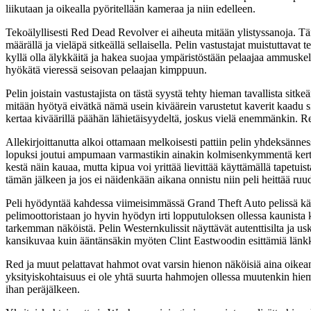
liikutaan ja oikealla pyöritellään kameraa ja niin edelleen.
Tekoälyllisesti Red Dead Revolver ei aiheuta mitään ylistyssanoja. Täm
määrällä ja vieläpä sitkeällä sellaisella. Pelin vastustajat muistuttava
kyllä olla älykkäitä ja hakea suojaa ympäristöstään pelaajaa ammuskell
hyökätä vieressä seisovan pelaajan kimppuun.
Pelin joistain vastustajista on tästä syystä tehty hieman tavallista sit
mitään hyötyä eivätkä nämä usein kiväärein varustetut kaverit kaadu si
kertaa kiväärillä päähän lähietäisyydeltä, joskus vielä enemmänkin. Rev
Allekirjoittanutta alkoi ottamaan melkoisesti pattiin pelin yhdeksänne
lopuksi joutui ampumaan varmastikin ainakin kolmisenkymmentä kertaa k
kestä näin kauaa, mutta kipua voi yrittää lievittää käyttämällä tapetuis
tämän jälkeen ja jos ei näidenkään aikana onnistu niin peli heittää ruu
Peli hyödyntää kahdessa viimeisimmässä Grand Theft Auto pelissä käytö
pelimoottoristaan jo hyvin hyödyn irti lopputuloksen ollessa kaunista 
tarkemman näköistä. Pelin Westernkulissit näyttävät autenttisilta ja u
kansikuvaa kuin ääntänsäkin myöten Clint Eastwoodin esittämiä länkkäri
Red ja muut pelattavat hahmot ovat varsin hienon näköisiä aina oikeant
yksityiskohtaisuus ei ole yhtä suurta hahmojen ollessa muutenkin hiem
ihan peräjälkeen.