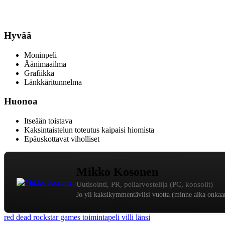
Hyvää
Moninpeli
Äänimaailma
Grafiikka
Länkkäritunnelma
Huonoa
Itseään toistava
Kaksintaistelun toteutus kaipaisi hiomista
Epäuskottavat viholliset
Mikko Kosonen
Uutisointi, PR, peliarvostelija (PC, konsolit)
Jo yli kaksikymmentäviisi vuotta (minne aika onkaan 
red dead
rockstar games
toimintapeli
villi länsi