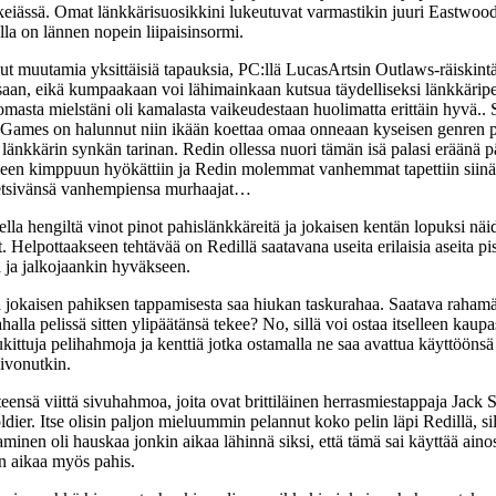
läkeiässä. Omat länkkärisuosikkini lukeutuvat varmastikin juuri Eastwoodi
lla on lännen nopein liipaisinsormi.
ut muutamia yksittäisiä tapauksia, PC:llä LucasArtsin Outlaws-räiskintä
aan, eikä kumpaakaan voi lähimainkaan kutsua täydelliseksi länkkäripeli
sta mielstäni oli kamalasta vaikeudestaan huolimatta erittäin hyvä.. S
Games on halunnut niin ikään koettaa omaa onneaan kyseisen genren pari
kärin synkän tarinan. Redin ollessa nuori tämän isä palasi eräänä pä
heen kimppuun hyökättiin ja Redin molemmat vanhemmat tapettiin siinä 
 etsivänsä vanhempiensa murhaajat…
lla hengiltä vinot pinot pahislänkkäreitä ja jokaisen kentän lopuksi näi
lpottaakseen tehtävää on Redillä saatavana useita erilaisia aseita pist
ä ja jalkojaankin hyväkseen.
 jokaisen pahiksen tappamisesta saa hiukan taskurahaa. Saatava rahamäär
 rahalla pelissä sitten ylipäätänsä tekee? No, sillä voi ostaa itselleen ka
 lukittuja pelihahmoja ja kenttiä jotka ostamalla ne saa avattua käyttöö
oivonutkin.
eensä viittä sivuhahmoa, joita ovat brittiläinen herrasmiestappaja Jac
ldier. Itse olisin paljon mieluummin pelannut koko pelin läpi Redillä, sil
inen oli hauskaa jonkin aikaa lähinnä siksi, että tämä sai käyttää aino
en aikaa myös pahis.