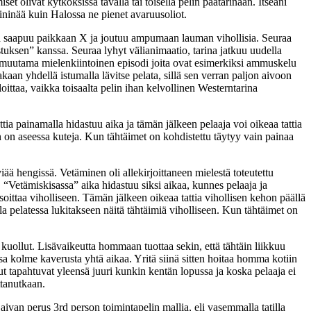
 olivat kytköksissä tavalla tai toisella pelin päätarinaan. Itseäni
a ininää kuin Halossa ne pienet avaruusoliot.
aaja saapuu paikkaan X ja joutuu ampumaan lauman vihollisia. Seuraa
ksen” kanssa. Seuraa lyhyt välianimaatio, tarina jatkuu uudella
uu muutama mielenkiintoinen episodi joita ovat esimerkiksi ammuskelu
kaan yhdellä istumalla lävitse pelata, sillä sen verran paljon aivoon
taa, vaikka toisaalta pelin ihan kelvollinen Westerntarina
ia painamalla hidastuu aika ja tämän jälkeen pelaaja voi oikeaa tattia
n on aseessa kuteja. Kun tähtäimet on kohdistettu täytyy vain painaa
iää hengissä. Vetäminen oli allekirjoittaneen mielestä toteutettu
 “Vetämiskisassa” aika hidastuu siksi aikaa, kunnes pelaaja ja
soittaa viholliseen. Tämän jälkeen oikeaa tattia vihollisen kehon päällä
la pelatessa lukitakseen näitä tähtäimiä viholliseen. Kun tähtäimet on
ei kuollut. Lisävaikeutta hommaan tuottaa sekin, että tähtäin liikkuu
sa kolme kaverusta yhtä aikaa. Yritä siinä sitten hoitaa homma kotiin
ut tapahtuvat yleensä juuri kunkin kentän lopussa ja koska pelaaja ei
ttanutkaan.
aivan perus 3rd person toimintapelin mallia, eli vasemmalla tatilla