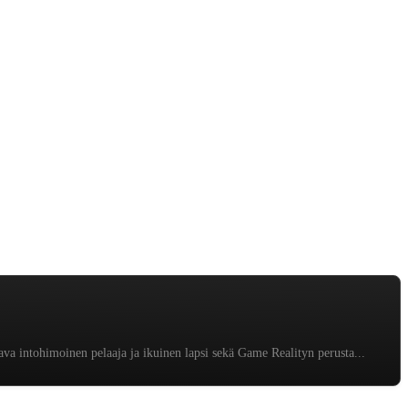
tava intohimoinen pelaaja ja ikuinen lapsi sekä Game Realityn perusta...