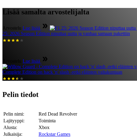
Lisää samalta arvostelijalta
Arvostelu
Lue lisää
25: 2026 Season Edition niputtaa uutta ja vanhaa samaan pakettiin
Arvostelu
Lue lisää
Complete Edition on hack 'n' slash -retki eläinten valtakuntaan
Pelin tiedot
Pelin nimi:
Red Dead Revolver
Lajityyppi:
Toiminta
Alusta:
Xbox
Julkaisija:
Rockstar Games