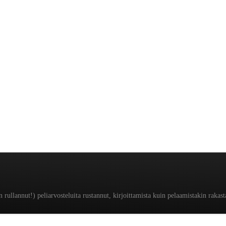
rullannut!) peliarvosteluita rustannut, kirjoittamista kuin pelaamistakin rakas