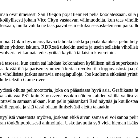
än ovat ilmeisesti San Diegon pojat tienneet peliä koodatessaan, sillä p
t tekoälyllisesti joltain Vice Cityn vastaavan välimuodolta, kun taas viho
essaan, mutta välillä ne taas jäävät esimerkiksi seisoskelemaan paikoill
keämpiä. Onkin hyvin ärsyttävää tähdätä tarkkoja päälaukauksia pelin tiety
ihen yhdeen iskuun. RDR:ssä tuleekin useita ja usein sellaisia vihollis
olveria ei kannata edes yrittää käyttää tällaisiin kavereihin.
ssä tasossa, kun ensin sai lahdata kokonaisen kylällisen näitä superkestä
iväärillä ja parisenkymmentä kertaa revolverilla loppuvastustajaa pääh
ta vihollisista joskus saatavia energiapulloja. Jos kuolema sitkeästä yrit
dulle tekstin Game over.
ssä ollutta pelimoottoria, joka on pääasiassa hyvä asia. Grafiikasta hu
katsottavaa PS2 kuin Xbox-versiossakin näiden kahden välillä vallitseva
skottavilta samaan aikaan, kun pelin pääsankari Red näyttää ja kuullosta
heppuja ja sitä tässä ollaan ilmiselvästi ajettu takaakin.
yylistä vaatetusta myöten, joskaan ehkä aivan samaa ei voi sanoa pelin vi
an tönkönpuoleisesti animoituja. Uskottavuutta syö vielä hieman lisäksi