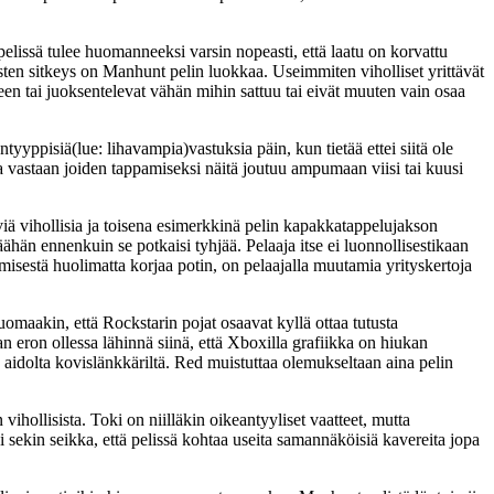
elissä tulee huomanneeksi varsin nopeasti, että laatu on korvattu
llisten sitkeys on Manhunt pelin luokkaa. Useimmiten viholliset yrittävät
een tai juoksentelevat vähän mihin sattuu tai eivät muuten vain osaa
ntyyppisiä(lue: lihavampia)vastuksia päin, kun tietää ettei siitä ole
ia vastaan joiden tappamiseksi näitä joutuu ampumaan viisi tai kuusi
viä vihollisia ja toisena esimerkkinä pelin kapakkatappelujakson
än ennenkuin se potkaisi tyhjää. Pelaaja itse ei luonnollisestikaan
tämisestä huolimatta korjaa potin, on pelaajalla muutamia yrityskertoja
omaakin, että Rockstarin pojat osaavat kyllä ottaa tutusta
n eron ollessa lähinnä siinä, että Xboxilla grafiikka on hiukan
a aidolta kovislänkkäriltä. Red muistuttaa olemukseltaan aina pelin
hollisista. Toki on niilläkin oikeantyyliset vaatteet, mutta
 sekin seikka, että pelissä kohtaa useita samannäköisiä kavereita jopa