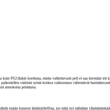
in PS2:llakin koettuna, mutta valitettavasti peli ei saa itsestään irti ka
a paikoitellen vääristä syistä korkea vaikeustaso vähentävät harmittavas
pinä annoksina pelattuna.
nähdä enään kunnon länkkärileffoja, jos niitä nyt nähdään ylipäätäänk