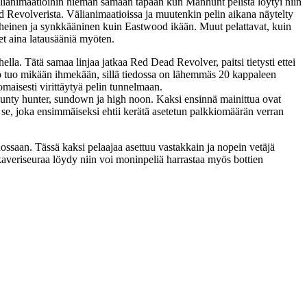
välianimaatioihin hieman samaan tapaan kun Manhunt pelistä löytyi niin
Revolverista. Välianimaatioissa ja muutenkin pelin aikana näytelty
uheinen ja synkkääninen kuin Eastwood ikään. Muut pelattavat, kuin
net aina latausääniä myöten.
ella. Tätä samaa linjaa jatkaa Red Dead Revolver, paitsi tietysti ettei
ekö tuo mikään ihmekään, sillä tiedossa on lähemmäs 20 kappaleen
maisesti virittäytyä pelin tunnelmaan.
bounty hunter, sundown ja high noon. Kaksi ensinnä mainittua ovat
on se, joka ensimmäiseksi ehtii kerätä asetetun palkkiomäärän verran
ssaan. Tässä kaksi pelaajaa asettuu vastakkain ja nopein vetäjä
kaveriseuraa löydy niin voi moninpeliä harrastaa myös bottien