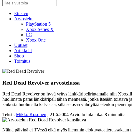
Etusivu
Arvostelut
PlayStation 5
Xbox Series X
PC
Xbox One
Uutiset
Artikkelit
Shop
Toimitus
Red Dead Revolver arvostelussa
Red Dead Revolver on hyvä yritys länkkäripelirintamalla niin Xboxilla ku
huolimatta paras länkkäripeli tähän mennessä, jonka itseään toistava j
kaikesta huolimatta katsastaa, sillä se osaa viihdyttää etenkin pienem
Teksti:
Mikko Kosonen
, 21.6.2004
Arvioitu lukuaika: 8 minuuttia
Näinä päivinä ei TV:ssä eikä myös liiemmin elokuvateattereissakaan 