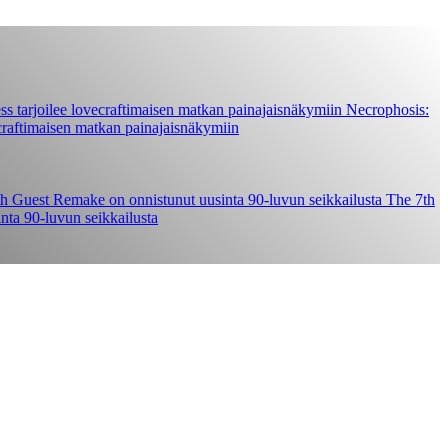
Necrophosis:
ecraftimaisen matkan painajaisnäkymiin
The 7th
ta 90-luvun seikkailusta