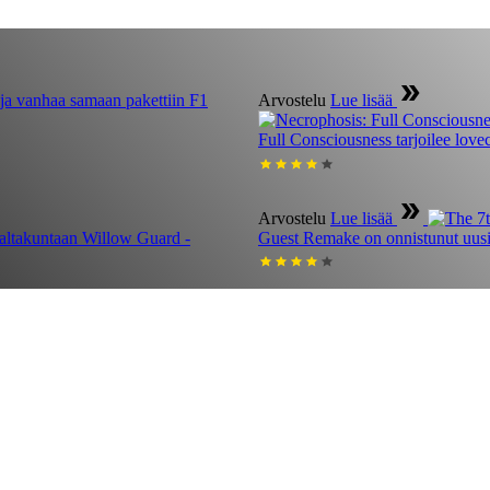
F1
Arvostelu
Lue lisää
Full Consciousness tarjoilee lov
Arvostelu
Lue lisää
Willow Guard -
Guest Remake on onnistunut uusin