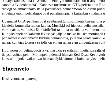
Yksityiskohtaisuutta ja Wanhan meiningin immersiota on lisätty hienol
sanottua “videohäiriötä”. Kahdesta uusimmasta GTA-pelistä tuttu Ro
dialogi on ammattitaitoista ja jokaikiseen pelihahmoon on osattu pu
ei-pelattavatkin pelihahmot ovat puheliaampia ja kuitenkin yhtälailla u
Uusimmat GTA-pelithän ovat sisältäneet tuhdisti oikeita biisejä joita pe
kipaleita kuunnella radion kautta. Musiikki soi hienosti pelin tausta
verran aitoa, vanhoista länkkärileffoista tuttua musiikkia vanhimman o
Kun yksinpeli on kahlattu lävitse jää jäljelle melko hauska moninpel
periaatteessa deathmatch tyylisiä pelimuotoja, joita voi pelata kaikki 
rahaa, kun taas toisessa se jolla on eniten rahaa ajan umpeutuessa voit
High noon on pelimuodoista varmastikin se erilaisin, mutta toisaalta
tietysti voittaa pelin. Moninpeli pidentää hieman Red Dead Revolverin
kanssakin, jotka vaikuttivat hieman älykkäämmiltä kuin itse yksinpelin
Yhteenveto
Keskivertotasoa parempi