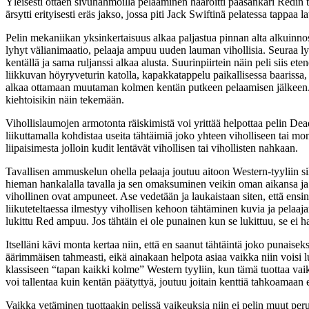
Yleisesti ottaen sivuhahmoilla pelaaminen haaroitti pääsankari Redin t
ärsytti erityisesti eräs jakso, jossa piti Jack Swiftinä pelatessa tappaa
Pelin mekaniikan yksinkertaisuus alkaa paljastua pinnan alta alkuinno
lyhyt välianimaatio, pelaaja ampuu uuden lauman vihollisia. Seuraa l
kentällä ja sama ruljanssi alkaa alusta. Suurinpiirtein näin peli sii
liikkuvan höyryveturin katolla, kapakkatappelu paikallisessa baarissa, 
alkaa ottamaan muutaman kolmen kentän putkeen pelaamisen jälkeen. M
kiehtoisikin näin tekemään.
Vihollislaumojen armotonta räiskimistä voi yrittää helpottaa pelin Dea
liikuttamalla kohdistaa useita tähtäimiä joko yhteen viholliseen tai m
liipaisimesta jolloin kudit lentävät vihollisen tai vihollisten nahkaan.
Tavallisen ammuskelun ohella pelaaja joutuu aitoon Western-tyyliin sillo
hieman hankalalla tavalla ja sen omaksuminen veikin oman aikansa ja tä
vihollinen ovat ampuneet. Ase vedetään ja laukaistaan siten, että ensin
liikuteteltaessa ilmestyy vihollisen kehoon tähtäminen kuvia ja pelaaja
lukittu Red ampuu. Jos tähtäin ei ole punainen kun se lukittuu, se ei ha
Itselläni kävi monta kertaa niin, että en saanut tähtäintä joko punaiseks
äärimmäisen tahmeasti, eikä ainakaan helpota asiaa vaikka niin voisi l
klassiseen “tapan kaikki kolme” Western tyyliin, kun tämä tuottaa vaik
voi tallentaa kuin kentän päätyttyä, joutuu joitain kenttiä tahkoamaan 
Vaikka vetäminen tuottaakin pelissä vaikeuksia niin ei pelin muut perus