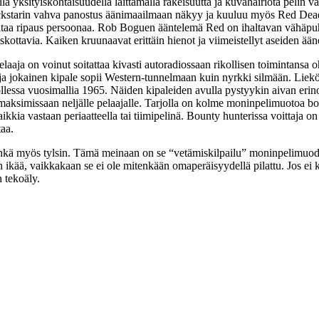
la yksityiskohtaisuudella laittamalla rakeisuutta ja kuvahäiriötä pelin 
ckstarin vahva panostus äänimaailmaan näkyy ja kuuluu myös Red Dead 
haltaa ripaus persoonaa. Rob Boguen ääntelemä Red on ihaltavan vähäp
skottavia. Kaiken kruunaavat erittäin hienot ja viimeistellyt aseiden ää
laaja on voinut soitattaa kivasti autoradiossaan rikollisen toimintansa oh
lla ja jokainen kipale sopii Western-tunnelmaan kuin nyrkki silmään. Li
llessa vuosimallia 1965. Näiden kipaleiden avulla pystyykin aivan erino
i maksimissaan neljälle pelaajalle. Tarjolla on kolme moninpelimuotoa 
kaikkia vastaan periaatteella tai tiimipelinä. Bounty hunterissa voittaja 
taa.
 ehkä myös tylsin. Tämä meinaan on se “vetämiskilpailu” moninpelimuodo
 ikää, vaikkakaan se ei ole mitenkään omaperäisyydellä pilattu. Jos ei 
 tekoäly.