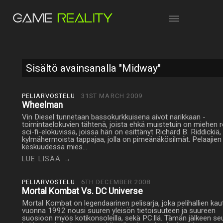
Sisältö avainsanalla "Midway"
PELIARVOSTELU
31ST MARCH 2009
Wheelman
Vin Diesel tunnetaan bassokurkkuisena aivot narikkaan -
toimintaelokuvien tähtenä, joista ehkä muistetuin on miehen r
sci-fi-elokuvissa, joissa hän on esittänyt Richard B. Riddickiä,
kylmähermoista tappajaa, jolla on pimeänäkösilmät. Pelaajien
keskuudessa mies…
LUE LISÄÄ →
PELIARVOSTELU
6TH DECEMBER 2008
Mortal Kombat Vs. DC Universe
Mortal Kombat on legendaarinen pelisarja, joka pelihallien kau
vuonna 1992 nousi suuren yleisön tietoisuuteen ja suureen
suosioon myös kotikonsoleilla, sekä PC:llä. Tämän jälkeen se