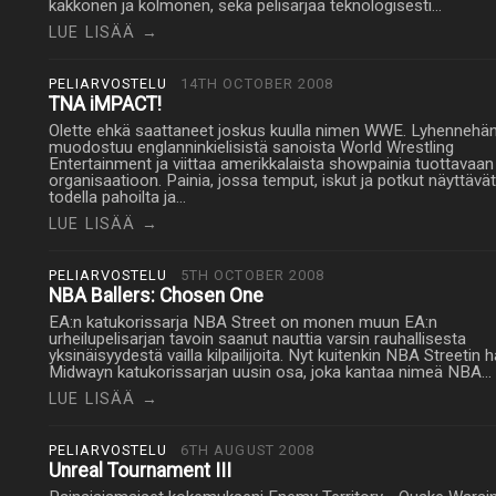
kakkonen ja kolmonen, sekä pelisarjaa teknologisesti…
LUE LISÄÄ →
PELIARVOSTELU
14TH OCTOBER 2008
TNA iMPACT!
Olette ehkä saattaneet joskus kuulla nimen WWE. Lyhennehä
muodostuu englanninkielisistä sanoista World Wrestling
Entertainment ja viittaa amerikkalaista showpainia tuottavaan
organisaatioon. Painia, jossa temput, iskut ja potkut näyttävät
todella pahoilta ja…
LUE LISÄÄ →
PELIARVOSTELU
5TH OCTOBER 2008
NBA Ballers: Chosen One
EA:n katukorissarja NBA Street on monen muun EA:n
urheilupelisarjan tavoin saanut nauttia varsin rauhallisesta
yksinäisyydestä vailla kilpailijoita. Nyt kuitenkin NBA Streetin 
Midwayn katukorissarjan uusin osa, joka kantaa nimeä NBA…
LUE LISÄÄ →
PELIARVOSTELU
6TH AUGUST 2008
Unreal Tournament III