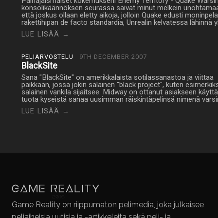
Painajaismaiset kokemukseni Enemy Territory - Quake Warsi
konsolikäännöksen seurassa saivat minut melkein unohtama
että joskus ollaan eletty aikoja, jolloin Quake edusti moninpel
rakettihipan de facto standardia, Unrealin kelvatessa lähinnä
LUE LISÄÄ →
PELIARVOSTELU
9TH DECEMBER 2007
BlackSite
Sana "BlackSite" on amerikkalaista sotilassanastoa ja viittaa
paikkaan, jossa jokin salainen "black project", kuten esimerkiks
salainen vankila sijaitsee. Midway on ottanut asiakseen käytt
tuota kyseistä sanaa uusimman räiskintäpelinsä nimenä varsi
LUE LISÄÄ →
Game Reality on riippumaton pelimedia, joka julkaisee
peliaiheisia uutisia ja -artikkeleita sekä peli- ja