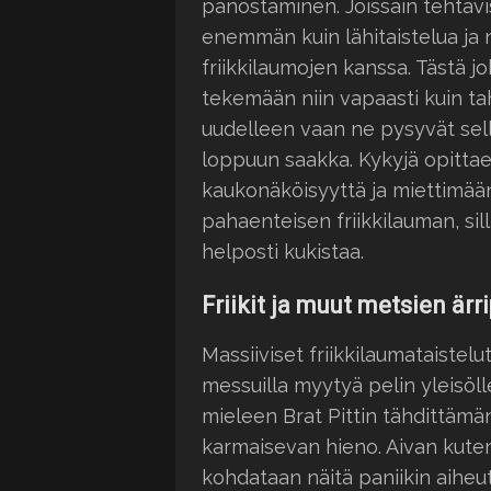
panostaminen. Joissain tehtävi
enemmän kuin lähitaistelua ja
friikkilaumojen kanssa. Tästä j
tekemään niin vapaasti kuin ta
uudelleen vaan ne pysyvät sell
loppuun saakka. Kykyjä opitta
kaukonäköisyyttä ja miettimää
pahaenteisen friikkilauman, sill
helposti kukistaa.
Friikit ja muut metsien ärri
Massiiviset friikkilaumataistelut
messuilla myytyä pelin yleisöl
mieleen Brat Pittin tähdittämä
karmaisevan hieno. Aivan kuten 
kohdataan näitä paniikin aiheut