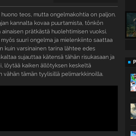
 huono teos, mutta ongelmakohtia on paljon.
ajan kannalta kovaa puurtamista, tönkön
 ainaisen prätkästä huolehtimisen vuoksi.
n myös suuri ongelma ja mielenkiinto saattaa
n kuin varsinainen tarina lähtee edes
uskaltaa sujauttaa kätensä tähän risukasaan ja
P
i, löytää kaiken ällötyksen keskeltä
n vähän tämän tyylisillä pelimarkkinoilla.