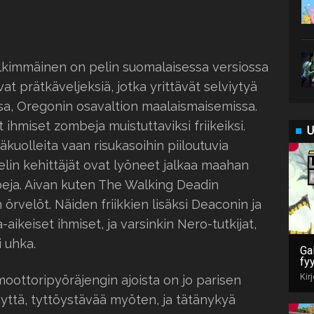
jälkimmäinen on pelin suomalaisessa versiossa
at prätkäveljeksiä, jotka yrittävät selviytyä
sa, Oregonin osavaltion maalaismaisemissa.
ihmiset zombeja muistuttaviksi friikeiksi.
U
äkuolleita vaan risukasoihin piiloutuvia
pelin kehittäjät ovat lyöneet jalkaa maahan
mbeja. Aivan kuten The Walking Deadin
örvelöt. Näiden friikkien lisäksi Deaconin ja
ikeiset ihmiset, ja varsinkin Nero-tutkijat,
i uhka.
Gal
fy
Kir
ottoripyöräjengin ajoista on jo parisen
yttä, tyttöystävää myöten, ja tätänykyä