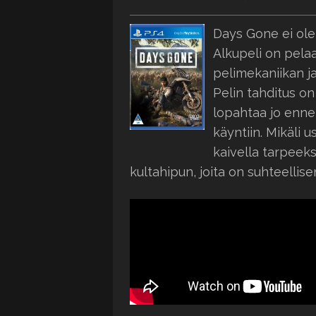
Days Gone ei ole
Alkupeli on pela
pelimekaniikan ja
Pelin tahditus o
lopahtaa jo enne
käyntiin. Mikäli 
kaivella tarpeeks
kultahipun, joita on suhteellise