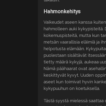
Hahmonkehitys
Vaikeudet aseen kanssa kuiten
hahmolleen auki kykypisteitä. D
kokemuspisteitä, mutta kun tarp
metsän vaarallisia eläimiä ja ih
helpotusta elämään. Kykypuita 
puolestaan sisältävät itsessä
tietty määrä kykyjä, aukeaa uus
Nämä päähaarat ovat asehallint
keskittyvät kyvyt. Uuden oppimis
aseet kun toimivat hyvin kanke
kykypuuhun on koetuksella.
Tästä syystä mielessä saattaa o