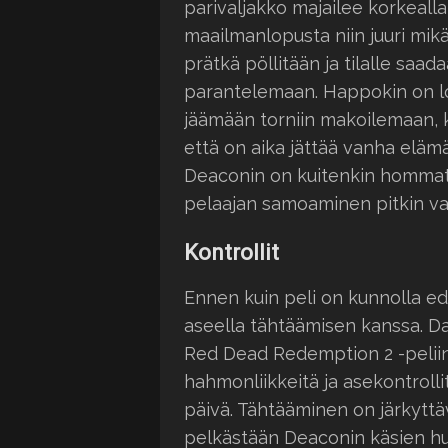
parivaljakko majailee korkeall
maailmanlopusta niin juuri mi
prätkä pöllitään ja tilalle saad
parantelemaan. Happokin on lo
jäämään torniin makoilemaan, k
että on aika jättää vanha elämä
Deaconin on kuitenkin hommatt
pelaajan samoaminen pitkin va
Kontrollit
Ennen kuin peli on kunnolla e
aseella tähtäämisen kanssa. 
Red Dead Redemption 2 -peliin,
hahmonliikkeitä ja asekontroll
päivä. Tähtääminen on järkyttäv
pelkästään Deaconin käsien hu