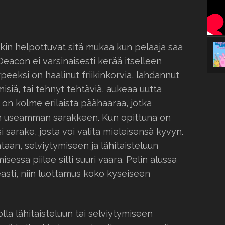
kin helpottuvat sitä mukaa kun pelaaja saa
eacon ei varsinaisesti kerää itselleen
eeksi on haalinut friikinkorvia, lahdannut
misiä, tai tehnyt tehtäviä, aukeaa uutta
on kolme erilaista päähaaraa, jotka
än useamman sarakkeen. Kun opittuna on
i sarake, josta voi valita mieleisensä kyvyn.
aan, selviytymiseen ja lähitaisteluun
essa piilee silti suuri vaara. Pelin alussa
asti, niin luottamus koko kyseiseen
lla lähitaisteluun tai selviytymiseen