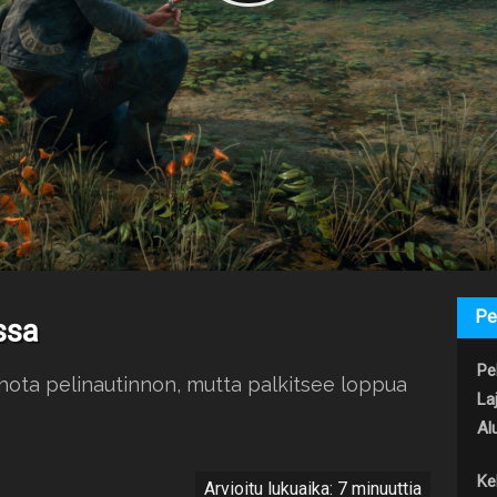
Pe
ssa
Pel
hota pelinautinnon, mutta palkitsee loppua
Laj
Al
Ke
Arvioitu lukuaika: 7 minuuttia