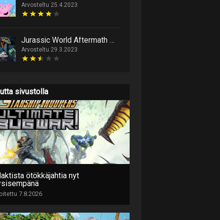
Arvosteltu 25.4.2023
Jurassic World Aftermath Collection
Arvosteltu 29.3.2023
utta sivustolla
aktista ötökkäjahtia nyt
ysisempänä
joitettu 7.8.2026