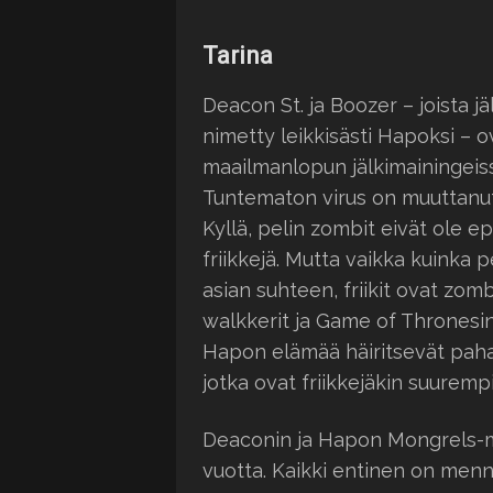
Tarina
Deacon St. ja Boozer – joista 
nimetty leikkisästi Hapoksi – ov
maailmanlopun jälkimainingeis
Tuntematon virus on muuttanut 
Kyllä, pelin zombit eivät ole ep
friikkejä. Mutta vaikka kuinka 
asian suhteen, friikit ovat zo
walkkerit ja Game of Thronesin 
Hapon elämää häiritsevät paha-a
jotka ovat friikkejäkin suuremp
Deaconin ja Hapon Mongrels-mo
vuotta. Kaikki entinen on menn