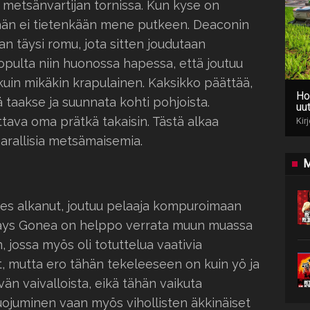
a metsänvartijan tornissa. Kun kyse on
kään ei tietenkään mene putkeen. Deaconin
aan täysi romu, jota sitten joudutaan
pulta niin huonossa hapessa, että joutuu
uin mikäkin krapulainen. Kaksikko päättää,
Ho
 taakse ja suunnata kohti pohjoista.
uut
ava oma prätkä takaisin. Tästä alkaa
Kir
arallisia metsämaisemia.
M
des alkanut, joutuu pelaaja kompuroimaan
Days Gonea on helppo verrata muun muassa
 jossa myös oli totuttelua vaativia
it, mutta ero tähän tekeleeseen on kuin yö ja
än vaivalloista, eikä tähän vaikuta
ojuminen vaan myös vihollisten äkkinäiset