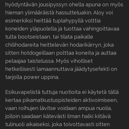
hyödyntävän jousipyssyn ohella apuna on myös
hieman ylimääräistä hassutteluakin. Aloy voi
esimerkiksi heittää tuplahypyllä volttia
koneiden yläpuolella ja tuottaa vahingoittavaa
tulta bootseistaan, tai tilata paikalle
chilihodareita heittelevän hodarikärryn, joka
sitten hotdogeillaan polttaa koneita ja auttaa
pelaajaa taistelussa. Myös viholliset
hetkellisesti lamaannuttava jäädytysefekti on
tarjolla power uppina.
Esikuvapelistä tuttuja nuotioita ei käytetä tällä
kertaa pikamatkustuspisteiden aktivoimiseen,
vaan roihujen lävitse voidaan ampua nuolia,
jolloin saadaan kätevästi ilman halki kiitävä
tulinuoli aikaiseksi, joka toivottavasti sitten