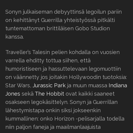
Sonyn julkaiseman debyyttinsä legoilun pariin
on kehittänyt Guerrilla yhteistyössä pitkälti
tuntemattoman brittiläisen Gobo Studion
kanssa.
Traveller’s Talesin pelien kohdalla on vuosien
varrella ehditty tottua siihen, että
humoristiseen ja hassuttelevaan legomuottiin
on väännetty jos joitakin Hollywoodin tuotoksia:
Star Wars,
Jurassic Park
ja muun muassa
Indiana
Jones
sekä
The Hobbit
ovat kaikki saaneet
osakseen legokäsittelyn. Sonyn ja Guerrillan
lähestymistapa onkin siksi jokseenkin
kummallinen: onko Horizon -pelisarjalla todella
niin paljon faneja ja maailmanlaajuista