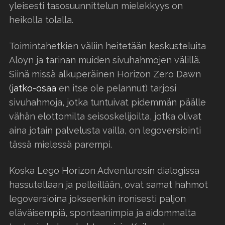
yleisesti tasosuunnittelun mielekkyys on
heikolla tolalla.
Toimintahetkien väliin heitetään keskusteluita
Aloyn ja tarinan muiden sivuhahmojen välillä.
Siinä missä alkuperäinen Horizon Zero Dawn
(
jatko-osaa
en itse ole pelannut) tarjosi
sivuhahmoja, jotka tuntuivat pidemmän päälle
vähän elottomilta seisoskelijoilta, jotka olivat
aina jotain palvelusta vailla, on legoversiointi
tässä mielessä parempi.
Koska Lego Horizon Adventuresin dialogissa
hassutellaan ja pelleillään, ovat samat hahmot
legoversioina jokseenkin ironisesti paljon
eläväisempiä, spontaanimpia ja aidommalta