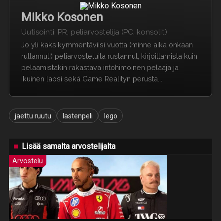
Mikko Kosonen
Uutisointi, PR, peliarvostelija (PC, konsolit)
Jo yli kaksikymmentäviisi vuotta (minne aika onkaan
rullannut!) peliarvosteluita rustannut, kirjoittamista kuin
pelaamistakin rakastava intohimoinen pelaaja ja
ikuinen lapsi sekä Game Realityn perusta...
jaettu ruutu
lastenpeli
lego
Lisää samalta arvostelijalta
Arvostelu