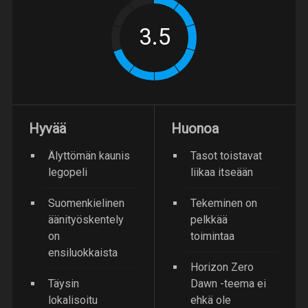
Hyvää
Huonoa
Älyttömän kaunis
Tasot toistavat
legopeli
liikaa itseään
Suomenkielinen
Tekeminen on
äänityöskentely
pelkkää
on
toimintaa
ensiluokkaista
Horizon Zero
Täysin
Dawn -teema ei
lokalisoitu
ehkä ole