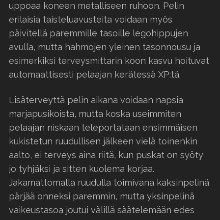
uppoaa koneen metalliseen ruhoon. Pelin
erilaisia taisteluavusteita voidaan myös
päivitellä paremmille tasoille legohippujen
avulla, mutta hahmojen yleinen tasonnousu ja
esimerkiksi terveysmittarin koon kasvu hoituvat
automaattisesti pelaajan kerätessä XP:tä.
Lisäterveyttä pelin aikana voidaan napsia
marjapusikoista, mutta koska useimmiten
pelaajan niskaan teleportataan ensimmäisen
kukistetun ruudullisen jälkeen vielä toinenkin
aalto, ei terveys aina riitä, kun puskat on syöty
jo tyhjäksi ja sitten kuolema korjaa.
Jakamattomalla ruudulla toimivana kaksinpelinä
pärjää onneksi paremmin, mutta yksinpelinä
vaikeustasoa joutui välillä säätelemään edes