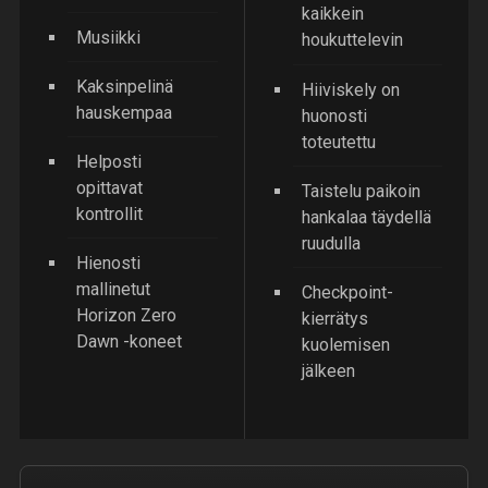
kaikkein
Musiikki
houkuttelevin
Kaksinpelinä
Hiiviskely on
hauskempaa
huonosti
toteutettu
Helposti
opittavat
Taistelu paikoin
kontrollit
hankalaa täydellä
ruudulla
Hienosti
mallinetut
Checkpoint-
Horizon Zero
kierrätys
Dawn -koneet
kuolemisen
jälkeen