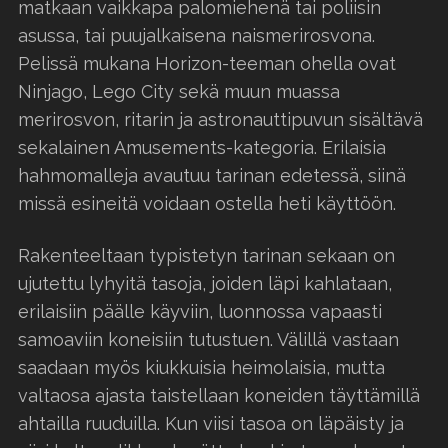
matkaan vaikkapa palomiehenä tai poliisin
asussa, tai puujalkaisena naismerirosvona.
Pelissä mukana Horizon-teeman ohella ovat
Ninjago, Lego City sekä muun muassa
merirosvon, ritarin ja astronauttipuvun sisältävä
sekalainen Amusements-kategoria. Erilaisia
hahmomalleja avautuu tarinan edetessä, siinä
missä esineitä voidaan ostella heti käyttöön.
Rakenteeltaan typistetyn tarinan sekaan on
ujutettu lyhyitä tasoja, joiden läpi kahlataan,
erilaisiin päälle käyviin, luonnossa vapaasti
samoaviin koneisiin tutustuen. Välillä vastaan
saadaan myös kiukkuisia heimolaisia, mutta
valtaosa ajasta taistellaan koneiden täyttämillä
ahtailla ruuduilla. Kun viisi tasoa on läpäisty ja