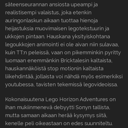
säteenseurannan ansiosta upeampi ja
realistisempi valaistus, joka etenkin
auringonlaskun aikaan tuottaa hienoja
heijastuksia muovimaisen legotekstuurin ja
ukkojen pintaan. Hauskana yksityiskohtana
legoukkojen animointi ei ole aivan niin sulavaa,
kuin TT:n peleissä, vaan on pikemminkin pyritty
luomaan enemmänkin Bricktalesin kaltaista,
hauskannäköistä stop motionin kaltaista
liikehdintää, jollaista voi nähdä myös esimerkiksi
youtubessa, tavisten tekemissä legovideoissa.
Kokonaisuutena Lego Horizon Adventures on
ihan mukiinmenevä debyytti Sonyn tallista,
mutta samaan aikaan herää kysymys siitä,
kenelle peli oikeastaan on edes suunniteltu.