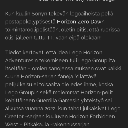
Kun kuulin Sonyn tekevän legoaiheista peliä
postapokalyptisestä
Horizon Zero Dawn
-
toimintaroolipelistään, oletin oitis, että ruorissa
olisi jälleen tuttu TT, vaan eipä olekaan!
Tiedot kertovat, että idea Lego Horizon
Adventuresin tekemiseen tuli Lego Groupilta
itseltään – omien sanojensa mukaan ovat kaikki
suuria Horizon-sarjan faneja. Yllättävä
pelijulkaisu ei toisaalta ole edes ihme, koska
Lego Groupin sekä molemmat Horizon-pelit
kehittäneen Guerrilla Gamesin yhteistyö sai
alkunsa vuonna 2022, kun tahot julkaisivat Lego
Creator -sarjaan kuuluvan Horizon Forbidden
West – Pitkäkaula -rakennussarjan.