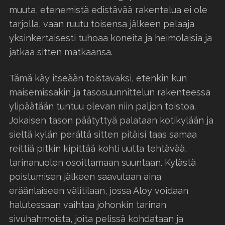
muuta, etenemistä edistävää rakentelua ei ole
tarjolla, vaan ruutu toisensa jälkeen pelaaja
yksinkertaisesti tuhoaa koneita ja heimolaisia ja
jatkaa sitten matkaansa.
Tämä käy itseään toistavaksi, etenkin kun
maisemissakin ja tasosuunnittelun rakenteessa
ylipäätään tuntuu olevan niin paljon toistoa.
Jokaisen tason päätyttyä palataan kotikylään ja
sieltä kylän perältä sitten pitäisi taas samaa
reittiä pitkin kipittää kohti uutta tehtävää,
tarinanuolen osoittamaan suuntaan. Kylästä
poistumisen jälkeen saavutaan aina
eräänlaiseen välitilaan, jossa Aloy voidaan
halutessaan vaihtaa johonkin tarinan
sivuhahmoista, joita pelissä kohdataan ja