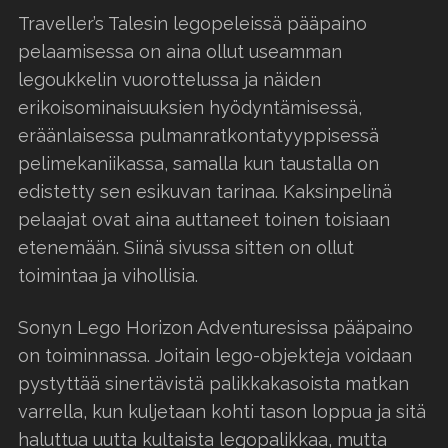
Traveller’s Talesin legopeleissä pääpaino
pelaamisessa on aina ollut useamman
legoukkelin vuorottelussa ja näiden
erikoisominaisuuksien hyödyntämisessä,
eräänlaisessa pulmanratkontatyyppisessä
pelimekaniikassa, samalla kun taustalla on
edistetty sen esikuvan tarinaa. Kaksinpelinä
pelaajat ovat aina auttaneet toinen toisiaan
etenemään. Siinä sivussa sitten on ollut
toimintaa ja vihollisia.
Sonyn Lego Horizon Adventuresissa pääpaino
on toiminnassa. Joitain lego-objekteja voidaan
pystyttää sinertävistä palikkakasoista matkan
varrella, kun kuljetaan kohti tason loppua ja sitä
haluttua uutta kultaista legopalikkaa, mutta