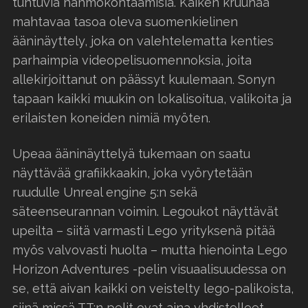
tuntuvia hahmokohtaamisia. Kaiken kruunaa
mahtavaa tasoa oleva suomenkielinen
ääninäyttely, joka on valehtelematta kenties
parhaimpia videopelisuomennoksia, joita
allekirjoittanut on päässyt kuulemaan. Sonyn
tapaan kaikki muukin on lokalisoitua, valikoita ja
erilaisten koneiden nimiä myöten.
Upeaa ääninäyttelyä tukemaan on saatu
näyttävää grafiikkaakin, joka vyörytetään
ruudulle Unreal engine 5:n sekä
säteenseurannan voimin. Legoukot näyttävät
upeilta – siitä varmasti Lego yrityksenä pitää
myös valvovasti huolta – mutta hienointa Lego
Horizon Adventures -pelin visuaalisuudessa on
se, että aivan kaikki on veistelty lego-palikoista,
siinä missä TT:n pelit ovat aina yhdistelleet