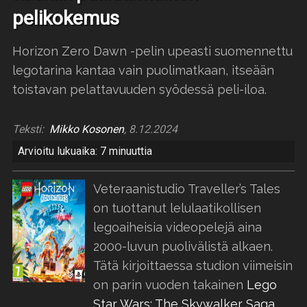
pelikokemus
Horizon Zero Dawn -pelin upeasti suomennettu
legotarina kantaa vain puolimatkaan, itseään
toistavan pelattavuuden syödessä peli-iloa.
Teksti:
Mikko Kosonen
, 8.12.2024
Arvioitu lukuaika: 7 minuuttia
Veteraanistudio Traveller’s Tales
on tuottanut lelulaatikollisen
legoaiheisia videopelejä aina
2000-luvun puolivälistä alkaen.
Tätä kirjoittaessa studion viimeisin
on parin vuoden takainen
Lego
Star Wars: The Skywalker Saga.