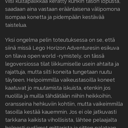
viisi kultapalikkaa kerätty kunkin tason lopusta,
saadaan aina vastaan eräänlaisena välipomona
isompaa konetta ja pidempään kestävää
taistelua.
Yksi ongelma pelin toteutuksessa on se, että
siinä missä Lego Horizon Adventuresin esikuva
on tilava open world -rymistely, on tässä
legoversiossa tilat liikkumiselle usein ahtaita ja
rajattuja, mutta silti koneita tungetaan ruutu
täyteen. Helpoimmilla vaikeustasoilla koneet
kaatuvat jo muutamista iskuista, etenkin jos
nuolilla ja muilla tähdätään niihin heikkoihin,
oransseina hehkuviin kohtiin, mutta vaikeimmilla
tasoilla kestää kauemmin. Jos ei ole jatkuvasti
tarkkana kaikista vihollisista, lähtee pelaajalta
helposti sydämet mittarista ja sitten palataan