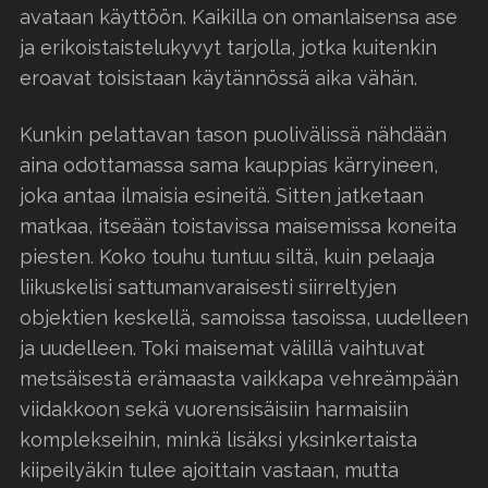
avataan käyttöön. Kaikilla on omanlaisensa ase
ja erikoistaistelukyvyt tarjolla, jotka kuitenkin
eroavat toisistaan käytännössä aika vähän.
Kunkin pelattavan tason puolivälissä nähdään
aina odottamassa sama kauppias kärryineen,
joka antaa ilmaisia esineitä. Sitten jatketaan
matkaa, itseään toistavissa maisemissa koneita
piesten. Koko touhu tuntuu siltä, kuin pelaaja
liikuskelisi sattumanvaraisesti siirreltyjen
objektien keskellä, samoissa tasoissa, uudelleen
ja uudelleen. Toki maisemat välillä vaihtuvat
metsäisestä erämaasta vaikkapa vehreämpään
viidakkoon sekä vuorensisäisiin harmaisiin
komplekseihin, minkä lisäksi yksinkertaista
kiipeilyäkin tulee ajoittain vastaan, mutta