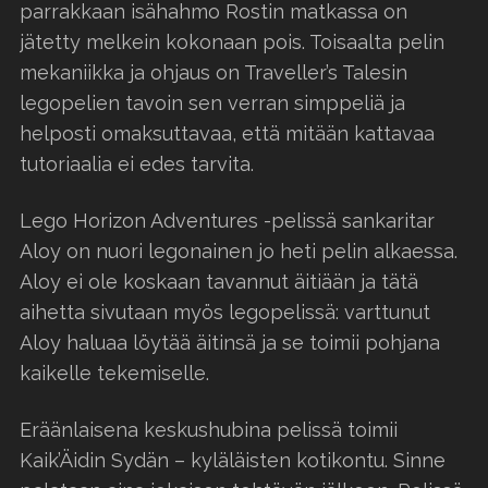
parrakkaan isähahmo Rostin matkassa on
jätetty melkein kokonaan pois. Toisaalta pelin
mekaniikka ja ohjaus on Traveller’s Talesin
legopelien tavoin sen verran simppeliä ja
helposti omaksuttavaa, että mitään kattavaa
tutoriaalia ei edes tarvita.
Lego Horizon Adventures -pelissä sankaritar
Aloy on nuori legonainen jo heti pelin alkaessa.
Aloy ei ole koskaan tavannut äitiään ja tätä
aihetta sivutaan myös legopelissä: varttunut
Aloy haluaa löytää äitinsä ja se toimii pohjana
kaikelle tekemiselle.
Eräänlaisena keskushubina pelissä toimii
Kaik’Äidin Sydän – kyläläisten kotikontu. Sinne