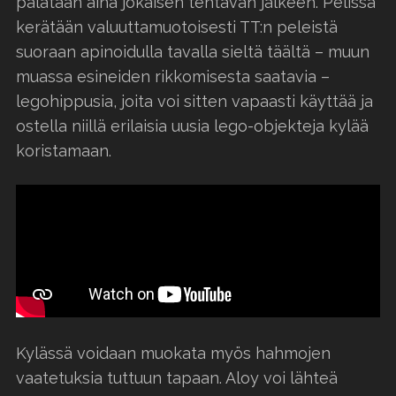
palataan aina jokaisen tehtävän jälkeen. Pelissä
kerätään valuuttamuotoisesti TT:n peleistä
suoraan apinoidulla tavalla sieltä täältä – muun
muassa esineiden rikkomisesta saatavia –
legohippusia, joita voi sitten vapaasti käyttää ja
ostella niillä erilaisia uusia lego-objekteja kylää
koristamaan.
Kylässä voidaan muokata myös hahmojen
vaatetuksia tuttuun tapaan. Aloy voi lähteä