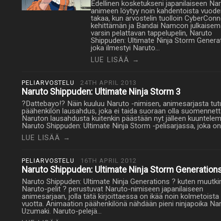
Edellinen kosketukseni japanilaiseen Na
animeen löytyy noin kahdentoista vuod
takaa, kun arvostelin tuolloin CyberCon
kehittämän ja Bandai Namcon julkaise
varsin pelattavan tappelupelin, Naruto
Shippuden: Ultimate Ninja Storm Genera
joka ilmestyi Naruto…
LUE LISÄÄ →
PELIARVOSTELU
24TH APRIL 2013
Naruto Shippuden: Ultimate Ninja Storm 3
?Dattebayo!? Näin kuuluu Naruto -nimisen, animesarjasta tut
päähenkilön lausahdus, joka ei taida suoraan olla suomennett
Naruton lausahdusta kuitenkin päästään nyt jälleen kuuntele
Naruto Shippuden: Ultimate Ninja Storm -pelisarjassa, joka o
LUE LISÄÄ →
PELIARVOSTELU
16TH APRIL 2012
Naruto Shippuden: Ultimate Ninja Storm Generation
Naruto Shippuden: Ultimate Ninja Generations ? kuten muutki
Naruto-pelit ? perustuvat Naruto-nimiseen japanilaiseen
animesarjaan, jolla tätä kirjoittaessa on ikää noin kolmetoista
vuotta. Animaation päähenkilönä nähdään pieni ninjapoika Na
Uzumaki. Naruto-pelejä…