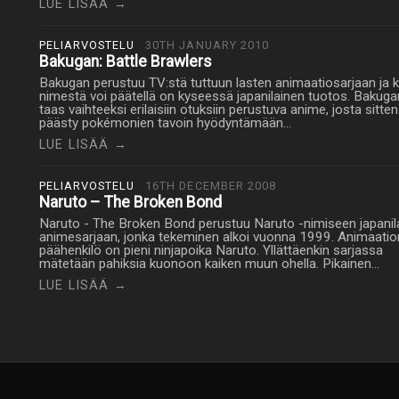
LUE LISÄÄ →
PELIARVOSTELU
30TH JANUARY 2010
Bakugan: Battle Brawlers
Bakugan perustuu TV:stä tuttuun lasten animaatiosarjaan ja 
nimestä voi päätellä on kyseessä japanilainen tuotos. Bakug
taas vaihteeksi erilaisiin otuksiin perustuva anime, josta sitte
päästy pokémonien tavoin hyödyntämään…
LUE LISÄÄ →
PELIARVOSTELU
16TH DECEMBER 2008
Naruto – The Broken Bond
Naruto - The Broken Bond perustuu Naruto -nimiseen japanil
animesarjaan, jonka tekeminen alkoi vuonna 1999. Animaatio
päähenkilö on pieni ninjapoika Naruto. Yllättäenkin sarjassa
mätetään pahiksia kuonoon kaiken muun ohella. Pikainen…
LUE LISÄÄ →