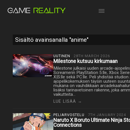
Sisältö avainsanalla "anime"
UUTINEN
28TH MARCH 2026
Milestone kutsuu kirkumaan
Milestone julkaisi uuden arcade-ajopelin
Screamerin PlayStation 5:lle, Xbox Seri
X|S:lle sekä PC:lle. Peli yhdistää studion
ajopelikokemuksen täysin uuteen suunt
mukana on vauhdikkaan arcadekaahailu
lisäksi tarinavetoinen rakenne, joka am
vaikutteita…
LUE LISÄÄ →
PELIARVOSTELU
7TH JANUARY 2024
Naruto X Boruto Ultimate Ninja S
Connections