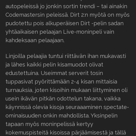
autopeleissä jo jonkin sortin trendi – tai ainakin
Codemastersin peleissä. Dirt 2:n myötä on myös
pudotettu pois alkuperäisen Dirt -pelin sadan
yhtäaikaisen pelaajan Live-moninpeli vain
kahdeksaan pelaajaan.
Linjoilla pelaajia tuntui riittävän ihan mukavasti
ja lähes kaikki pelin kisamuodot olivat
edustettuina. Useimmat serverit tosin
tuppasivat pyörittämään 2-4 kisan mittaisia
turnauksia, joten kisoihin mukaan liittyminen oli
usein ikävän pitkän odottelun takana, vaikka
käynnissä olevia kisoja seuraaaminen spectate-
ominaisuuden onkin mahdollista. Yksinpelin
tapaan myös moninpelissä kertyy
kokemuspisteitä kisoissa pärjäämisestä ja tällä