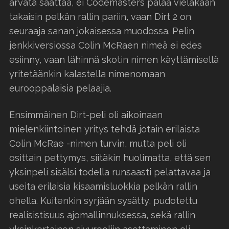
arvata saattaa, ei Codemasters palaa vieläkään
takaisin pelkän rallin pariin, vaan Dirt 2 on
seuraaja sanan jokaisessa muodossa. Pelin
jenkkiversiossa Colin McRaen nimeä ei edes
esiinny, vaan lähinnä skotin nimen käyttämisellä
yritetäänkin kalastella nimenomaan
eurooppalaisia pelaajia.
Ensimmäinen Dirt-peli oli aikoinaan
mielenkiintoinen yritys tehdä jotain erilaista
Colin McRae -nimen turvin, mutta peli oli
osittain pettymys, siitäkin huolimatta, että sen
yksinpeli sisälsi todella runsaasti pelattavaa ja
useita erilaisia kisaamisluokkia pelkän rallin
ohella. Kuitenkin syrjään sysätty, pudotettu
realisistisuus ajomallinnuksessa, sekä rallin