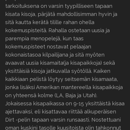
tarkoituksena on varsin tyypilliseen tapaan
kisata kisoja, pärjätä mahdollisimman hyvin ja
sitä kautta kerätä tilille rahan ohella
kokemuspisteitä. Rahalla ostetaan uusia ja
parempia menopelejä, kun taas
kokemuspisteet nostavat pelaajan
kokonaistasoa kilpailijana ja sitä myöten
avaavat uusia kisamaita(ja kisapaikkoja) sekä
yksittäisiä kisoja jatkuvalla syötöllä. Kaiken
kaikkiaan pelistä löytyy seitsemän kisamaata,
jonka lisäksi Amerikan mantereella kisapaikkoja
on yhteensä kolme (LA, Baja ja Utah).
Jokaisessa kisapaikassa on 9-15 yksittäistä kisaa
ajettavaksi, eli kisattavaa riittää alkuperäisen
Dirt -pelin tapaan varsin runsaasti. Nostettuani
oman kuskini tasolle kuusitoista olin tahkonnut