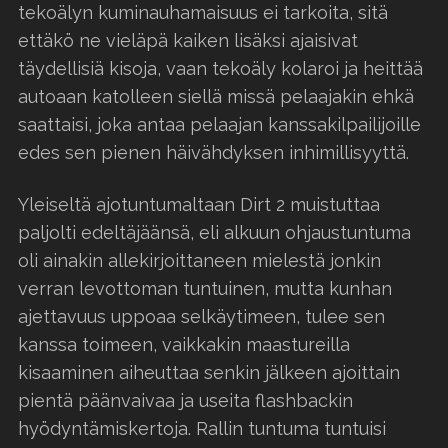
tekoälyn kuminauhamaisuus ei tarkoita, sitä
ettäkö ne vieläpä kaiken lisäksi ajaisivat
täydellisiä kisoja, vaan tekoäly kolaroi ja heittää
autoaan katolleen siellä missä pelaajakin ehkä
saattaisi, joka antaa pelaajan kanssakilpailijoille
edes sen pienen häivähdyksen inhimillisyyttä.
Yleiseltä ajotuntumaltaan Dirt 2 muistuttaa
paljolti edeltäjäänsä, eli alkuun ohjaustuntuma
oli ainakin allekirjoittaneen mielestä jonkin
verran levottoman tuntuinen, mutta kunhan
ajettavuus uppoaa selkäytimeen, tulee sen
kanssa toimeen, vaikkakin maastureilla
kisaaminen aiheuttaa senkin jälkeen ajoittain
pientä päänvaivaa ja useita flashbackin
hyödyntämiskertoja. Rallin tuntuma tuntuisi