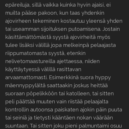
epäreiluja, sillä vaikka kuinka hyvin ajaisi, ei
muilta pääse pakoon, kun taas yhdenkin
ajovirheen tekeminen kostautuu yleensä yhden
tai useamman sijoituksen putoamisena. Jostain
käsittämättömästä syystä ajovirheitä myös
tulee lisäksi välillä jopa melkeinpä pelaajasta
riippumatomasta syystä, etenkin
nelivetomaastureilla ajettaessa, niiden
käyttäytyessä välillä rasittavan
arvaamattomasti. Esimerkkinä suora hyppy
mäennyppylältä saattaakin joskus heittää
suoraan pöpelikköön tai katolleen, tai sitten
peli päättää muuten vain riistää pelaajalta
kontrollin autoonsa paiskaten ajokin päin puuta
tai seiniä ja tietysti kääntäen nokan väärään
suuntaan. Tai sitten joku pieni palmuntaimi osuu