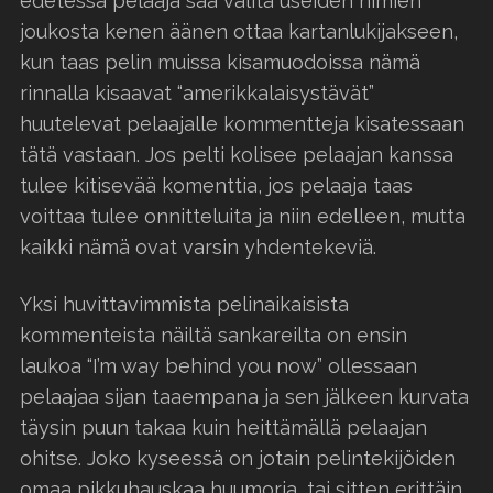
edetessä pelaaja saa valita useiden nimien
joukosta kenen äänen ottaa kartanlukijakseen,
kun taas pelin muissa kisamuodoissa nämä
rinnalla kisaavat “amerikkalaisystävät”
huutelevat pelaajalle kommentteja kisatessaan
tätä vastaan. Jos pelti kolisee pelaajan kanssa
tulee kitisevää komenttia, jos pelaaja taas
voittaa tulee onnitteluita ja niin edelleen, mutta
kaikki nämä ovat varsin yhdentekeviä.
Yksi huvittavimmista pelinaikaisista
kommenteista näiltä sankareilta on ensin
laukoa “I’m way behind you now” ollessaan
pelaajaa sijan taaempana ja sen jälkeen kurvata
täysin puun takaa kuin heittämällä pelaajan
ohitse. Joko kyseessä on jotain pelintekijöiden
omaa pikkuhauskaa huumoria, tai sitten erittäin