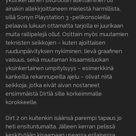
yksinkertainen sivurooliin asettaminen oli
ainakin allekirjoittaneen mielestä harmillista,
sillä Sonyn Playstation 3 -pelikonsoleilla
pelaavia lukuun ottamatta tarjolla ei juurikaan
muita rallipelejä ollut. Osittain myös muutamien
teknisten seikkojen – kuten ajoittaisen
ruudunpäivityksen nykiminen, lievä graafinen
vaisuus, sekä muutaman kisaamisluokan
yksinkertainen umpitylsyys – esimerkkinä
kankeilla rekannupeilla ajelu – olivat niitä
seikkoja, jotka eivät aivan nostaneet
ensimmäistä Dirtiä sille korkeimmalle
korokkeelle.
Dirt 2 on kuitenkin isäänsä parempi tapaus jo
heti ensituntumalta. Jälleen kerran pelissä
keskitytään kisaamaan useassa erilaisessa