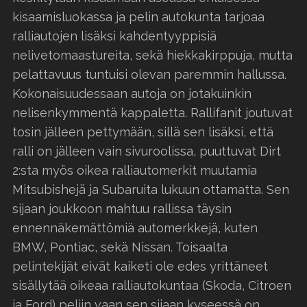
kisaamisluokassa ja pelin autokunta tarjoaa
ralliautojen lisäksi kahdentyyppisiä
nelivetomaastureita, sekä hiekkakirppuja, mutta
pelattavuus tuntuisi olevan paremmin hallussa.
Kokonaisuudessaan autoja on jotakuinkin
nelisenkymmentä kappaletta. Rallifanit joutuvat
tosin jälleen pettymään, sillä sen lisäksi, että
ralli on jälleen vain sivuroolissa, puuttuvat Dirt
2:sta myös oikea ralliautomerkit muutamia
Mitsubishejä ja Subaruita lukuun ottamatta. Sen
sijaan joukkoon mahtuu rallissa täysin
ennennäkemättömiä automerkkejä, kuten
BMW, Pontiac, sekä Nissan. Toisaalta
pelintekijät eivät kaiketi ole edes yrittäneet
sisällytää oikeaa ralliautokuntaa (Skoda, Citroen
ja Ford) peliin vaan sen sijaan kyseessä on