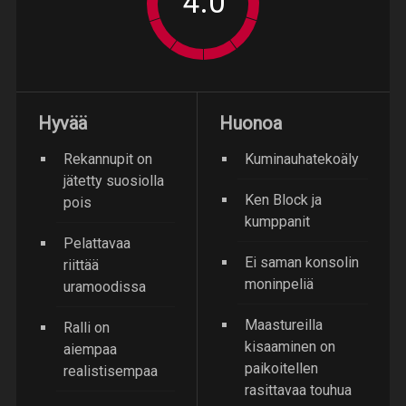
Hyvää
Huonoa
Rekannupit on
Kuminauhatekoäly
jätetty suosiolla
Ken Block ja
pois
kumppanit
Pelattavaa
Ei saman konsolin
riittää
moninpeliä
uramoodissa
Maastureilla
Ralli on
kisaaminen on
aiempaa
paikoitellen
realistisempaa
rasittavaa touhua