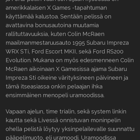
amerikkalaisen X Games -tapahtuman
käyttämää kalustoa. Sentään pelissä on
avattavina bonusautoina muutamia
rallituttavuuksia, kuten Colin McRaen
maailmanmestaruusauto 1995 Subaru Impreza
WRX STi, Ford Escort MKII, sekä Ford RS200
Evolution. Mukana on myös edesmenneen Colin
McRaen aikoinaan X Gamesissa ajama Subaru
Impreza Sti oikeine värityksineen päivineen ja
tämä itseasiassa onkin pelaajan ihka
ensimmäinen menopeli uramoodissa.
Vapaan ajelun, time trialin, sekä system linkin
kautta sekä Livessä onnistuvan moninpelin
ohella pelistä löytyy yksinpelailevalle suunnattu
pääpelimuoto, eli uramoodi. Uramoodissa