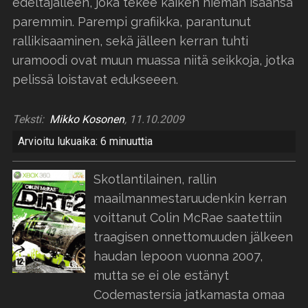
edeltäjälleen, joka tekee kaiken hieman isäänsä
paremmin. Parempi grafiikka, parantunut
rallikisaaminen, sekä jälleen kerran tuhti
uramoodi ovat muun muassa niitä seikkoja, jotka
pelissä loistavat edukseeen.
Teksti:
Mikko Kosonen
, 11.10.2009
Arvioitu lukuaika: 6 minuuttia
Skotlantilainen, rallin
maailmanmestaruudenkin kerran
voittanut Colin McRae saatettiin
traagisen onnettomuuden jälkeen
haudan lepoon vuonna 2007,
mutta se ei ole estänyt
Codemastersia jatkamasta omaa