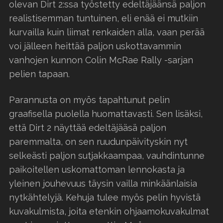
olevan Dirt 2:ssa työstetty edeltäjäänsä paljon
realistisemman tuntuinen, eli enää ei mutkiin
kurvailla kuin liimat renkaiden alla, vaan perää
voi jälleen heittää paljon uskottavammin
vanhojen kunnon Colin McRae Rally -sarjan
pelien tapaan.
Parannusta on myös tapahtunut pelin
graafisella puolella huomattavasti. Sen lisäksi,
että Dirt 2 näyttää edeltäjääsä paljon
paremmalta, on sen ruudunpäivityskin nyt
selkeästi paljon sutjakkaampaa, vauhdintunne
paikoitellen uskomattoman lennokasta ja
yleinen jouhevuus täysin vailla minkäänlaisia
nytkähtelyjä. Kehuja tulee myös pelin hyvistä
kuvakulmista, joita etenkin ohjaamokuvakulmat