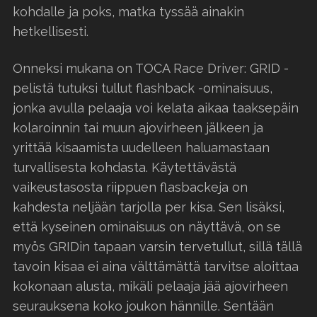
kohdalle ja poks, matka tyssää ainakin
hetkellisesti.
Onneksi mukana on TOCA Race Driver: GRID -
pelistä tutuksi tullut flashback -ominaisuus,
jonka avulla pelaaja voi kelata aikaa taaksepäin
kolaroinnin tai muun ajovirheen jälkeen ja
yrittää kisaamista uudelleen haluamastaan
turvallisesta kohdasta. Käytettävästä
vaikeustasosta riippuen flasbackeja on
kahdesta neljään tarjolla per kisa. Sen lisäksi,
että kyseinen ominaisuus on näyttävä, on se
myös GRIDin tapaan varsin tervetullut, sillä tällä
tavoin kisaa ei aina välttämättä tarvitse aloittaa
kokonaan alusta, mikäli pelaaja jää ajovirheen
seurauksena koko joukon hännille. Sentään