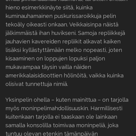
hieno esimerkkinäyte siitä, kuinka
kuminauhamainen puskurissaroikkuja pelin
tekoäly oikeasti onkaan. Veikkaisinpa näistä
jälkimmäistä ihan huvikseni. Samoja repliikkejä
jauhavien kavereiden repliikit alkavat kaiken
lisäksi kyllästyttämään melko nopeasti, joten
kisaaminen on loppujen lopuksi paljon
mukavampaa täysin vailla näiden
amerikkalaisidioottien hölinöitä, vaikka kuinka
olisivat tunnettuja nimiä.
Yksinpelin ohella – kuten mainittua – on tarjolla
myös moninpelimahdollisuuskin. Harmillisesti
kuitenkaan tarjolla ei taaskaan ole lainkaan
samalla konsolilla toimivaa moninpeliä, joka
tuntuu olevan etenkin tämänpäivän