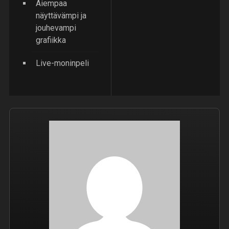
Aiempaa
näyttävämpi ja
jouhevampi
grafiikka
Live-moninpeli