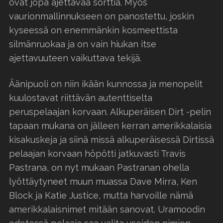
ovat jopa ajettavaa sorttia. Myös
vaurionmallinnukseen on panostettu, joskin
kyseessä on enemmänkin kosmeettista
silmänruokaa ja on vain hiukan itse
ajettavuuteen vaikuttava tekijä.
Äänipuoli on niin ikään kunnossa ja menopelit
kuulostavat riittävän autenttiselta
peruspelaajan korvaan. Alkuperäisen Dirt -pelin
tapaan mukana on jälleen kerran amerikkalaisia
kisakuskeja ja siinä missä alkuperäisessä Dirtissä
pelaajan korvaan höpötti jatkuvasti Travis
Pastrana, on nyt mukaan Pastranan ohella
lyöttäytyneet muun muassa Dave Mirra, Ken
Block ja Katie Justice, mutta harvoille nämä
amerikkalaisnimet mitään sanovat. Uramoodin