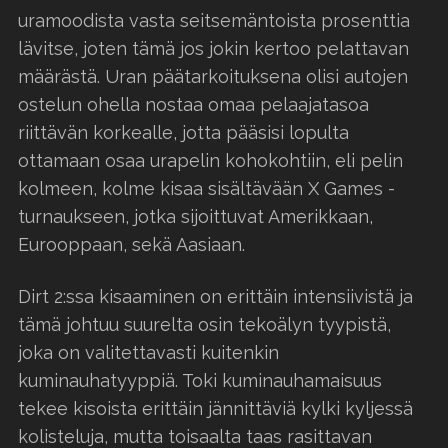
uramoodista vasta seitsemäntoista prosenttia
lävitse, joten tämä jos jokin kertoo pelattavan
määrästä. Uran päätarkoituksena olisi autojen
ostelun ohella nostaa omaa pelaajatasoa
riittävän korkealle, jotta pääsisi lopulta
ottamaan osaa urapelin kohokohtiin, eli pelin
kolmeen, kolme kisaa sisältävään X Games -
turnaukseen, jotka sijoittuvat Amerikkaan,
Eurooppaan, sekä Aasiaan.
Dirt 2:ssa kisaaminen on erittäin intensiivistä ja
tämä johtuu suurelta osin tekoälyn tyypistä,
joka on valitettavasti kuitenkin
kuminauhatyyppiä. Toki kuminauhamaisuus
tekee kisoista erittäin jännittäviä kylki kyljessä
kolisteluja, mutta toisaalta taas rasittavan