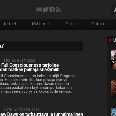
Uutiset
Artikkelit
Shop
Toimitus
U
u"
U
3RD AUGUST 2026
 Full Consciousness tarjoilee
isen matkan painajaisnäkymiin
ll Consciousness on indiekehittäjä Dragonis
. Heti alkumetreiltä, kun pelaaja syntyy
uolaan, jonkinlaisen kammottavan olennon
 kapuaa pääkallojen täyttämän portaikon ohi
iljööseen, vyöryy verkkokalvoille fiiliksiä…
U
24TH OCTOBER 2025
ew Dawn on turhauttava ja tunnelmallinen