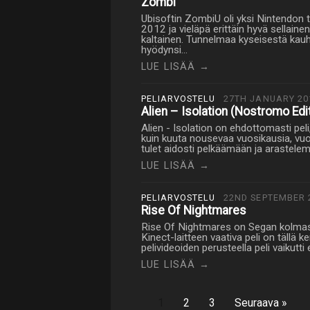
Zombi
Ubisoftin ZombiU oli yksi Nintendon 
2012 ja vieläpä erittäin hyvä sellaine
kaltainen. Tunnelmaa kyseisestä kauhu
hyödynsi…
LUE LISÄÄ →
PELIARVOSTELU
27TH JANUARY 20
Alien – Isolation (Nostromo Edi
Alien - Isolation on ehdottomasti peli
kuin kuuta nousevaa vuosikausia, vuos
tulet aidosti pelkäämään ja arastel
LUE LISÄÄ →
PELIARVOSTELU
22ND SEPTEMBER 
Rise Of Nightmares
Rise Of Nightmares on Segan kolmas 
Kinect-laitteen vaativa peli on tällä 
pelivideoiden perusteella peli vaikutti 
LUE LISÄÄ →
1
2
3
Seuraava »