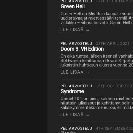
PELIARVOSTELU
17TH FEBRUARY 2
Green Hell
Green Hell on Misfitsin kappale vuode
uudisraivaajat miettiessään termiä 
viidakko – vihreä helvetti. Green Hel
LUE LISÄÄ →
PELIARVOSTELU
28TH APRIL 2021
Doom 3: VR Edition
On aika tuntea jälleen itsensä vanhaks
Softwaren kehittämän Doom 3 -pelin e
julkaistiin huhtikuun alussa vuonna 20
LUE LISÄÄ →
PELIARVOSTELU
16TH OCTOBER 20
Syndrome
Camel 101 on pieni, kolmen miehen kok
hiljattain julkaissut ja kehittänyt pel
kaksikymmentäkolme euroa, eli mistää
LUE LISÄÄ →
PELIARVOSTELU
4TH SEPTEMBER 2