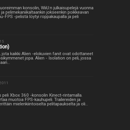
tuoreimman konsolin, WiiU:n julkaisupelejä vuonna
n ja pelimekaniikaltaankin jokseenkin poikkeavan
-FPS -pelistä löytyi roppakaupalla ja peli
15
tion)
, jota kaikki Alien -elokuvien fanit ovat odottaneet
ikymmenet jopa. Alien - Isolation on peli, jossa
emaan…
2011
peli Xbox 360 -konsolin Kinect-rintamalla.
kertaa muotoa FPS-kauhupeli. Trailereiden ja
erittäin mielenkiintoiselta pelitapaukselta ja oli…