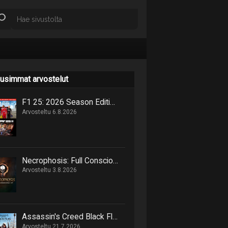
usimmat arvostelut
F1 25: 2026 Season Edition niputtaa uutta ja vanhaa samaan pakettiin
Arvosteltu 6.8.2026
Necrophosis: Full Consciousness tarjoilee lovecraftimaisen matkan painajaisnäkymiin
Arvosteltu 3.8.2026
Assassin's Creed Black Flag Resynced marssittaa epäilijät lankulta
Arvosteltu 21.7.2026