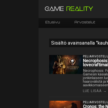
Etusivu
Arvostelut
Sisältö avainsanalla "kauh
PELIARVOSTEL
Necrophosis:
lovecraftima
Necrophosis: Fu
Gamesin käsialaa
jonkinlaiseen l
haarovälistä ja
aavikkomaiseen m
LUE LISÄÄ →
PELIARVOSTEL
Cronos: the N