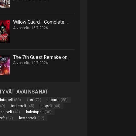
Willow Guard - Complete Edition on hack 'n' slash -retki eläinten valtakuntaan
Arvosteltu 15.7.2026
The 7th Guest Remake on onnistunut uusinta 90-luvun seikkailusta
Arvosteltu 10.7.2026
TTYVÄT AVAINSANAT
intapeli
(89)
fps
(72)
arcade
(58)
49)
indiepeli
(45)
ajopeli
(44)
nssipeli
(42)
kaksinpeli
(38)
oft
(37)
lastenpeli
(37)