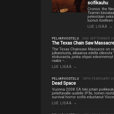
scifikauhu
Cronos: the New
Teamin käsialaa
peleistään sekä
luonut itselleen
LUE LISÄÄ →
PELIARVOSTELU
2ND SEPTEMBER 2
The Texas Chain Saw Massacr
The Texas Chainsaw Massacre on vars
julkaistusta, aikaansa edellä olleest
elokuvasta, jonka ohjasi edesmennyt 
raaka –…
LUE LISÄÄ →
PELIARVOSTELU
18TH FEBRUARY 2
Dead Space
Vuonna 2008 EA teki jotain poikkeukse
pelattavalle uudelle IP:lle, toinen niis
survival horror scifiä edustanut Vis
LUE LISÄÄ →