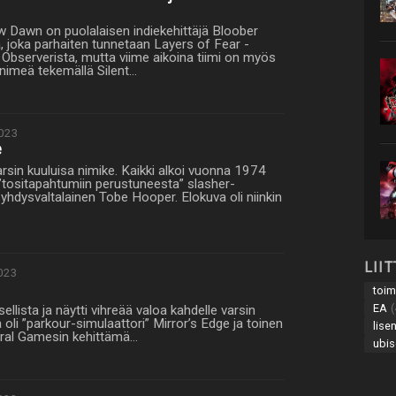
 Dawn on puolalaisen indiekehittäjä Bloober
, joka parhaiten tunnetaan Layers of Fear -
 Observerista, mutta viime aikoina tiimi on myös
 nimeä tekemällä Silent…
023
e
in kuuluisa nimike. Kaikki alkoi vuonna 1974
a ”tositapahtumiin perustuneesta” slasher-
yhdysvaltalainen Tobe Hooper. Elokuva oli niinkin
LII
023
toim
EA
(
llista ja näytti vihreää valoa kahdelle varsin
tä oli ”parkour-simulaattori” Mirror’s Edge ja toinen
lise
ceral Gamesin kehittämä…
ubis