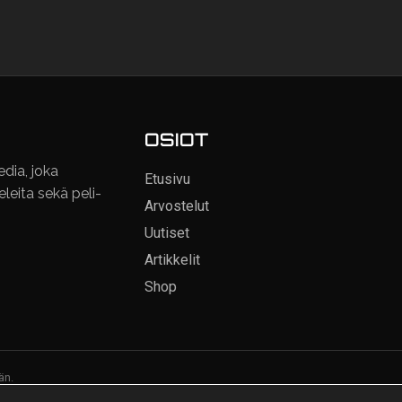
OSIOT
dia, joka
Etusivu
keleita sekä peli-
Arvostelut
Uutiset
Artikkelit
Shop
än.