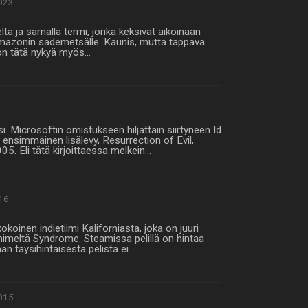
023
lta ja samalla termi, jonka keksivät aikoinaan
Amazonin sademetsälle. Kaunis, mutta tappava
l on tätä nykyä myös…
i. Microsoftin omistukseen hiljattain siirtyneen Id
nsimmäinen lisälevy, Resurrection of Evil,
05. Eli tätä kirjoittaessa melkein…
16
oinen indietiimi Kaliforniasta, joka on juuri
in nimeltä Syndrome. Steamissa pelillä on hintaa
n täysihintaisesta pelistä ei…
015