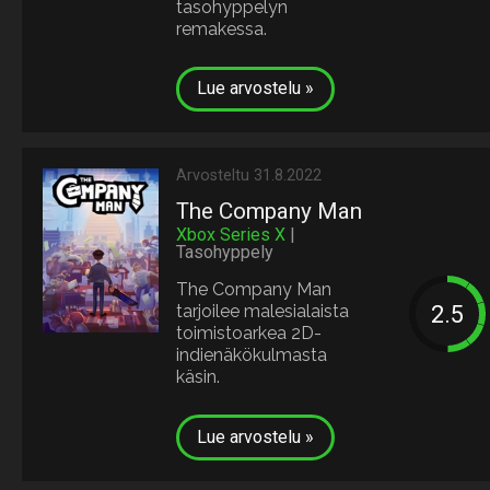
tasohyppelyn
remakessa.
Lue arvostelu »
Arvosteltu 31.8.2022
The Company Man
Xbox Series X
|
Tasohyppely
The Company Man
tarjoilee malesialaista
toimistoarkea 2D-
indienäkökulmasta
käsin.
Lue arvostelu »