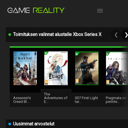
Toimituksen valinnat alustalle Xbox Series X
❮
The
Assassin's
Adventures of
007 First Light
Pragmata on
Creed Bl...
E...
tar...
perinte...
Uusimmat arvostelut