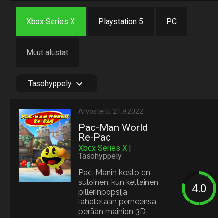
Xbox Series X
Playstation 5
PC
Muut alustat
Tasohyppely
Arvosteltu 21.9.2022
Pac-Man World
Re-Pac
Xbox Series X
|
Tasohyppely
Pac-Manin kosto on
suloinen, kun keltainen
pillerinpopsija
lähetetään perheensä
perään mainion 3D-