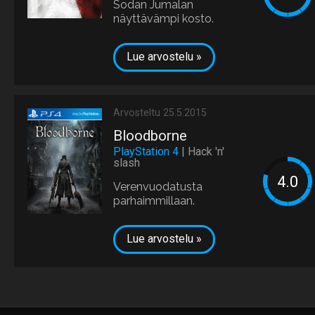
Sodan Jumalan
näyttävämpi kosto.
Lue arvostelu »
Arvosteltu 25.5.2015
Bloodborne
PlayStation 4
| Hack 'n'
slash
Verenvuodatusta
parhaimmillaan.
Lue arvostelu »