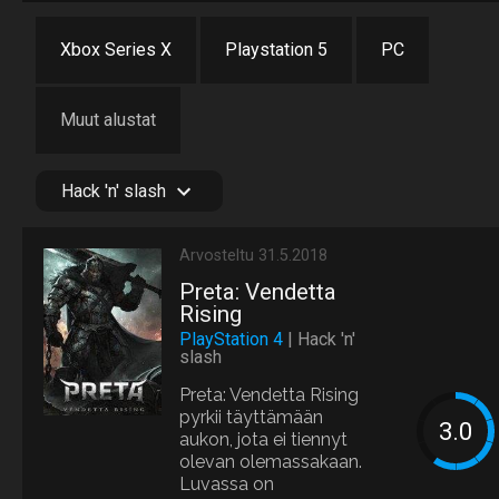
Xbox Series X
Playstation 5
PC
Muut alustat
Hack 'n' slash
Arvosteltu 31.5.2018
Preta: Vendetta
Rising
PlayStation 4
| Hack 'n'
slash
Preta: Vendetta Rising
pyrkii täyttämään
aukon, jota ei tiennyt
olevan olemassakaan.
Luvassa on