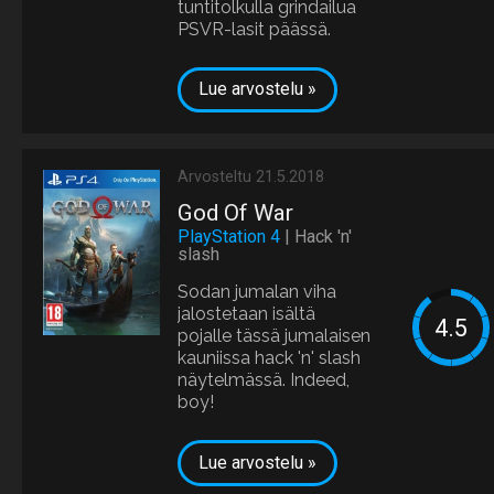
tuntitolkulla grindailua
PSVR-lasit päässä.
Lue arvostelu »
Arvosteltu 21.5.2018
God Of War
PlayStation 4
| Hack 'n'
slash
Sodan jumalan viha
jalostetaan isältä
pojalle tässä jumalaisen
kauniissa hack 'n' slash
näytelmässä. Indeed,
boy!
Lue arvostelu »