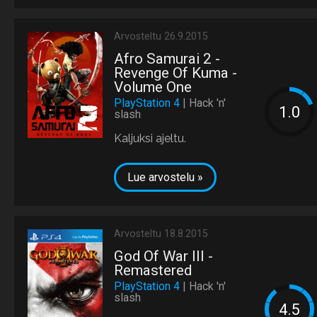
Arvosteltu 26.9.2015
Afro Samurai 2 -
Revenge Of Kuma -
Volume One
PlayStation 4
| Hack 'n'
slash
Kaljuksi ajeltu.
Lue arvostelu »
Arvosteltu 18.8.2015
God Of War III -
Remastered
PlayStation 4
| Hack 'n'
slash